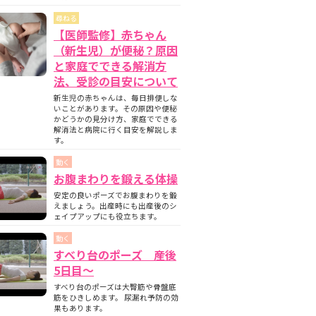
尋ねる
【医師監修】赤ちゃん
（新生児）が便秘？原因
と家庭でできる解消方
法、受診の目安について
新生児の赤ちゃんは、毎日排便しな
いことがあります。その原因や便秘
かどうかの見分け方、家庭でできる
解消法と病院に行く目安を解説しま
す。
動く
お腹まわりを鍛える体操
安定の良いポーズでお腹まわりを鍛
えましょう。出産時にも出産後のシ
ェイプアップにも役立ちます。
動く
すべり台のポーズ 産後
5日目〜
すべり台のポーズは大臀筋や骨盤底
筋をひきしめます。 尿漏れ予防の効
果もあります。