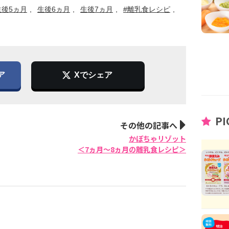
生後5ヵ月
生後6ヵ月
生後7ヵ月
#離乳食レシピ
ア
Xでシェア
PI
その他の記事へ
かぼちゃリゾット
＜7ヵ月〜8ヵ月の離乳食レシピ＞