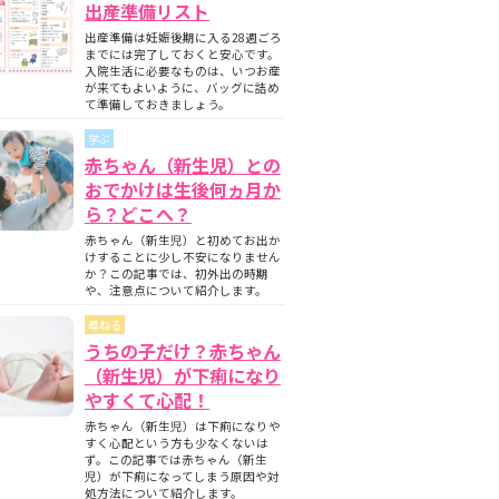
出産準備リスト
出産準備は妊娠後期に入る28週ごろ
までには完了しておくと安心です。
入院生活に必要なものは、いつお産
が来てもよいように、バッグに詰め
て準備しておきましょう。
学ぶ
赤ちゃん（新生児）との
おでかけは生後何ヵ月か
ら？どこへ？
赤ちゃん（新生児）と初めてお出か
けすることに少し不安になりません
か？この記事では、初外出の時期
や、注意点について紹介します。
尋ねる
うちの子だけ？赤ちゃん
（新生児）が下痢になり
やすくて心配！
赤ちゃん（新生児）は下痢になりや
すく心配という方も少なくないは
ず。この記事では赤ちゃん（新生
児）が下痢になってしまう原因や対
処方法について紹介します。