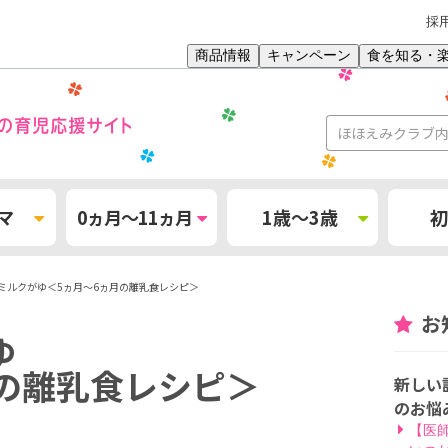
採
商品情報
キャンペーン
食を知る・
マ
0ヵ月～11ヵ月
1歳～3歳
初
ミルクがゆ＜5ヵ月〜6ヵ月の離乳食レシピ＞
お
ゆ
月の離乳食レシピ＞
新しい
のお悩
【医