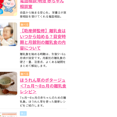
電話相談:明治 赤ちゃん
相談室
会話から始まる安心を。 栄養士が直
接相談を受けてくれる電話相談。
食べる
【助産師監修】離乳食は
いつから始める？目安時
期と月齢別の離乳食の内
容について
離乳食を始める時期は、生後5〜6ヵ
月頃が目安です。月齢別の離乳食の
硬さ・量、注意点、よくある疑問を
まとめて解説します。
食べる
ほうれん草のポタージュ
＜7ヵ月〜8ヵ月の離乳食
レシピ＞
7ヵ月～8ヵ月の赤ちゃんのための離
乳食。ほうれん草を使った簡単レシ
ピをご紹介します。
学ぶ