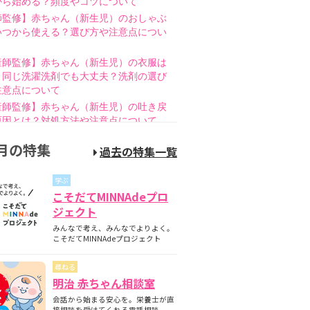
から始める？頻度やコツについて
師監修】赤ちゃん（新生児）のおしゃぶ
いつから使える？選び方や注意点につい
産師監修】赤ちゃん（新生児）の衣服は
と同じ洗濯洗剤でも大丈夫？洗剤の選び
注意点について
産師監修】赤ちゃん（新生児）の吐き戻
原因とは？対処方法や注意点について
師監修】赤ちゃん（新生児）の母乳のあ
月の特集
過去の特集一覧
とは？授乳方法やポイントについて
護師監修】哺乳瓶の消毒はいつまで必
学ぶ
煮沸・電子レンジの違いも紹介
こそだてMINNAdeプロ
師監修】新生児の成長曲線とは？成長曲
ジェクト
下回るときの対策について
みんなで考え、みんなでよりよく。
師監修】赤ちゃん（新生児）が便秘？原
こそだてMINNAdeプロジェクト
家庭でできる解消方法、受診の目安につ
尋ねる
産師監修】離乳食の進め方とは？月齢
明治 赤ちゃん相談室
隔週のスケジュールやNG食材について
会話から始まる安心を。栄養士が直
産師監修】離乳食はいつから始める？目
接相談を受けてくれる電話相談