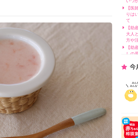
いつ
【医
りは
て
【助
大人
方や
【助
しの
【医
今
げ方
【看
要？
【医
線を
【医
因と
いて
【助
別・
【助