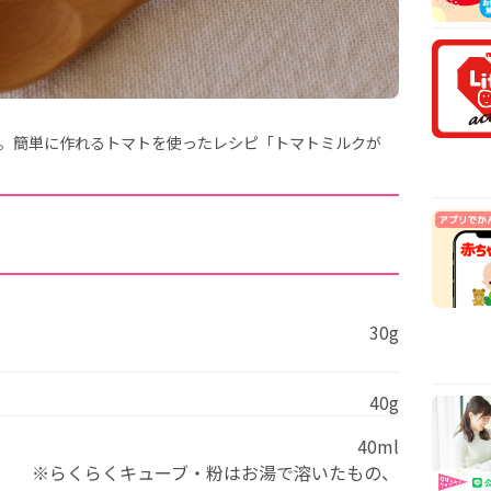
安時
【医
乳や
【看
から
【看
食。簡単に作れるトマトを使ったレシピ「トマトミルクが
まで
30g
40g
40ml
※らくらくキューブ・粉はお湯で溶いたもの、