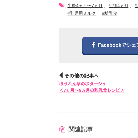
生後4ヵ月〜7ヵ月
生後4ヵ月
#乳児用ミルク
#離乳食
Facebookでシェ
その他の記事へ
ほうれん草のポタージュ
＜7ヵ月〜8ヵ月の離乳食レシピ＞
関連記事