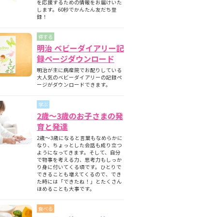
を応援するための情報をお届けいた
します。60秒でかんたん友だち登
録！
得する
明治 ベビーダイアリー記
録ページダウンロード
明治が主に病産院でお配りしている
大人気のベビーダイアリーの記録ペ
ージがダウンロードできます。
学ぶ
2歳～3歳のお子さまの発
育と発達
2歳～3歳になると言葉もなめらかに
なり、ちょっとした会話も成り立つ
ようになってきます。そして、自分
で物事を考える力、思考力もしっか
り身に付いてくる頃です。ひとりで
できることも増えてくるので、でき
た時には「できたね！」とたくさん
ほめることも大事です。
食べる