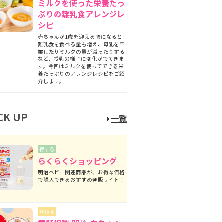
ミルクを使った栄養たっ
ぷりの離乳食アレンジレ
シピ
赤ちゃんが1歳を迎える頃になると
離乳食を食べる量も増え、母乳を卒
業したりミルクの量が減ったりする
など、授乳の様子に変化がでてきま
す。今回はミルクを使ってできる栄
養たっぷりのアレンジレシピをご紹
介します。
CK UP
一覧
得する
らくらくショッピング
明治ベビー関連商品が、お得な価格
で購入できるおすすめ通販サイト！
尋ねる