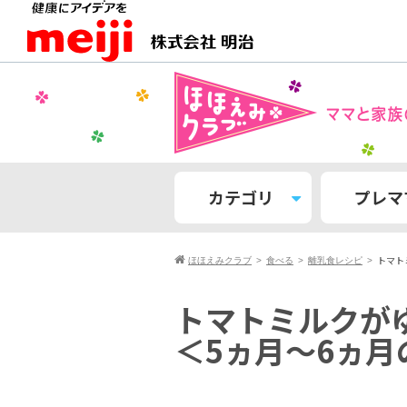
カテゴリ
プレマ
トマト
ほほえみクラブ
食べる
離乳食レシピ
トマトミルクが
＜5ヵ月〜6ヵ