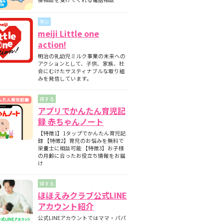
期と月齢別の離乳食の内容について
師監修】フォローアップミルクとは？母
学ぶ
ミルクとの違いについて
meiji Little one
護師監修】フォローアップミルクはいつ
action!
始める？切り替えの目安と必要性を解説
明治の乳幼児ミルク事業の未来への
護師監修】フォローアップミルクはいつ
アクションとして、子供、家族、社
飲ませる？タイミングの目安と注意点
会にむけたサスティナブルな取り組
みを発信しています。
得する
アプリでかんたん育児記
録 赤ちゃんノート
【特徴1】1タップでかんたん育児記
録 【特徴2】育児のお悩みを無料で
栄養士に相談可能 【特徴3】お子様
の月齢に合ったお役立ち情報をお届
け
得する
ほほえみクラブ公式LINE
アカウント紹介
公式LINEアカウントではママ・パパ