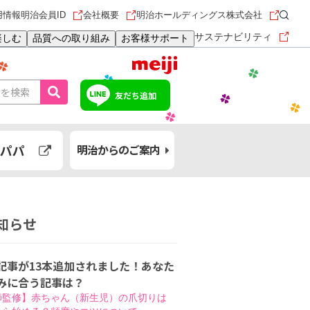
用情報
明治会員ID
会社概要
明治ホールディングス株式会社
サステナビリティ
楽しむ
品質への取り組み
お客様サポート
友だち追加
パパ
明治からのご案内
知らせ
記事が13本追加されました！あなた
みに合う記事は？
師監修】赤ちゃん（新生児）の爪切りは