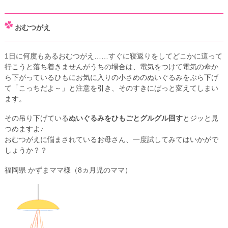
おむつがえ
1日に何度もあるおむつがえ……すぐに寝返りをしてどこかに這って
行こうと落ち着きませんがうちの場合は、電気をつけて電気の傘か
ら下がっているひもにお気に入りの小さめのぬいぐるみをぶら下げ
て「こっちだよ～」と注意を引き、そのすきにぱっと変えてしまい
ます。
その吊り下げている
ぬいぐるみをひもごとグルグル回す
とジッと見
つめますよ♪
おむつがえに悩まされているお母さん、一度試してみてはいかがで
しょうか？？
福岡県 かずまママ様（8ヵ月児のママ）