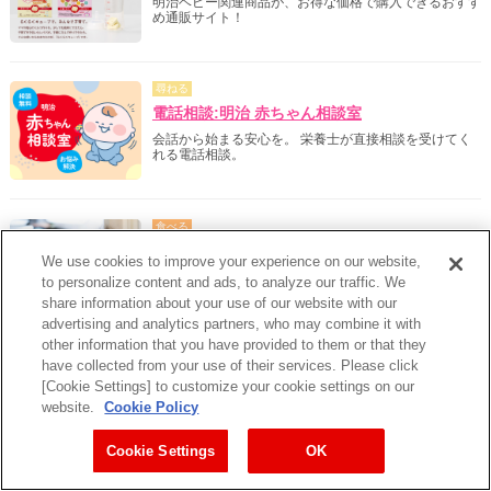
明治ベビー関連商品が、お得な価格で購入できるおすす
め通販サイト！
尋ねる
電話相談:明治 赤ちゃん相談室
会話から始まる安心を。 栄養士が直接相談を受けてく
れる電話相談。
食べる
【助産師監修】離乳食はいつから始める？目安
We use cookies to improve your experience on our website,
時期と月齢別の離乳食の内容について
to personalize content and ads, to analyze our traffic. We
離乳食を始める時期は、生後5〜6ヵ月頃が目安です。
share information about your use of our website with our
月齢別の離乳食の硬さ・量、注意点、よくある疑問をま
advertising and analytics partners, who may combine it with
とめて解説します。
other information that you have provided to them or that they
have collected from your use of their services. Please click
[Cookie Settings] to customize your cookie settings on our
食べる
website.
Cookie Policy
ほうれん草のポタージュ
＜7ヵ月〜8ヵ月の離乳食レシピ＞
Cookie Settings
OK
7ヵ月～8ヵ月の赤ちゃんのための離乳食。ほうれん草
を使った簡単レシピをご紹介します。