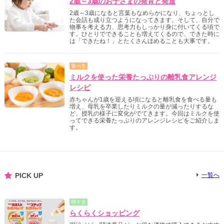
2歳～3歳のお子さまの発育と発達
2歳～3歳になると言葉もなめらかになり、ちょっとし
た会話も成り立つようになってきます。そして、自分で
物事を考える力、思考力もしっかり身に付いてくる頃で
す。ひとりでできることも増えてくるので、できた時に
は「できたね！」とたくさんほめることも大事です。
食べる
ミルクを使った栄養たっぷりの離乳食アレンジ
レシピ
赤ちゃんが1歳を迎える頃になると離乳食を食べる量も
増え、母乳を卒業したりミルクの量が減ったりするな
ど、授乳の様子に変化がでてきます。今回はミルクを使
ってできる栄養たっぷりのアレンジレシピをご紹介しま
す。
PICK UP
一覧へ
得する
らくらくショッピング