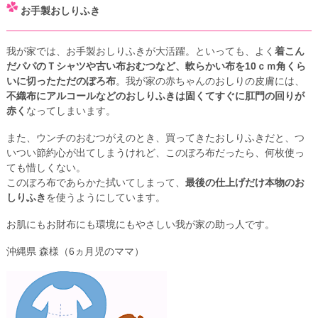
お手製おしりふき
我が家では、お手製おしりふきが大活躍。といっても、よく
着こん
だパパのＴシャツや古い布おむつなど、軟らかい布を10ｃｍ角くら
いに切ったただのぼろ布
。我が家の赤ちゃんのおしりの皮膚には、
不織布にアルコールなどのおしりふきは固くてすぐに肛門の回りが
赤く
なってしまいます。
また、ウンチのおむつがえのとき、買ってきたおしりふきだと、つ
いつい節約心が出てしまうけれど、このぼろ布だったら、何枚使っ
ても惜しくない。
このぼろ布であらかた拭いてしまって、
最後の仕上げだけ本物のお
しりふき
を使うようにしています。
お肌にもお財布にも環境にもやさしい我が家の助っ人です。
沖縄県 森様（6ヵ月児のママ）