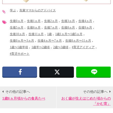
学ぶ
先輩ママからのアドバイス
生後0ヵ月
生後1ヵ月
生後2ヵ月
生後3ヵ月
生後4ヵ月
生後5ヵ月
生後6ヵ月
生後7ヵ月
生後8ヵ月
生後9ヵ月
生後10ヵ月
生後11ヵ月
1歳
1歳1ヵ月〜1歳5ヵ月
生後0ヵ月〜3ヵ月
生後4ヵ月〜7ヵ月
生後8ヵ月〜11ヵ月
1歳〜1歳半頃
1歳半〜2歳頃
2歳〜3歳頃
#育児アイディア
#育児サポート
Facebook
X
その他の記事へ
その他の記事へ
1歳6ヵ月頃からの食具たべ
おく歯が生えはじめた頃からの
「かむ育」