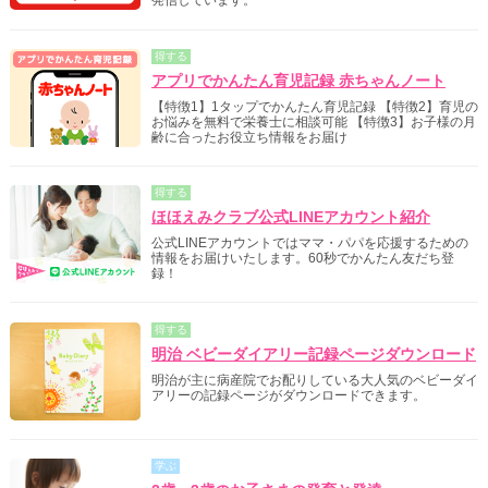
発信しています。
得する
アプリでかんたん育児記録 赤ちゃんノート
【特徴1】1タップでかんたん育児記録 【特徴2】育児の
お悩みを無料で栄養士に相談可能 【特徴3】お子様の月
齢に合ったお役立ち情報をお届け
得する
ほほえみクラブ公式LINEアカウント紹介
公式LINEアカウントではママ・パパを応援するための
情報をお届けいたします。60秒でかんたん友だち登
録！
得する
明治 ベビーダイアリー記録ページダウンロード
明治が主に病産院でお配りしている大人気のベビーダイ
アリーの記録ページがダウンロードできます。
学ぶ