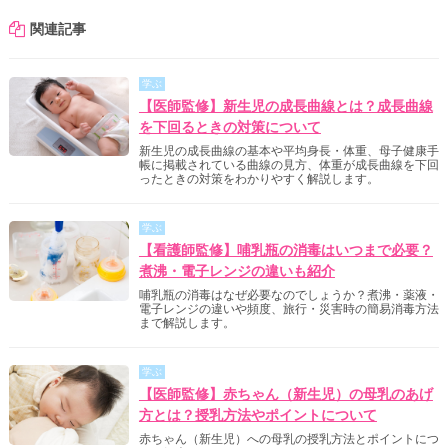
関連記事
学ぶ
【医師監修】新生児の成長曲線とは？成長曲線
を下回るときの対策について
新生児の成長曲線の基本や平均身長・体重、母子健康手
帳に掲載されている曲線の見方、体重が成長曲線を下回
ったときの対策をわかりやすく解説します。
学ぶ
【看護師監修】哺乳瓶の消毒はいつまで必要？
煮沸・電子レンジの違いも紹介
哺乳瓶の消毒はなぜ必要なのでしょうか？煮沸・薬液・
電子レンジの違いや頻度、旅行・災害時の簡易消毒方法
まで解説します。
学ぶ
【医師監修】赤ちゃん（新生児）の母乳のあげ
方とは？授乳方法やポイントについて
赤ちゃん（新生児）への母乳の授乳方法とポイントにつ