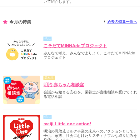
いて紹介します。
今月の特集
過去の特集一覧へ
学ぶ
こそだてMINNAdeプロジェクト
みんなで考え、みんなでよりよく。こそだてMINNAde
プロジェクト
尋ねる
明治 赤ちゃん相談室
会話から始まる安心を。栄養士が直接相談を受けてくれ
る電話相談
学ぶ
meiji Little one action!
明治の乳幼児ミルク事業の未来へのアクションとして、
子供、家族、社会にむけたサスティナブルな取り組みを