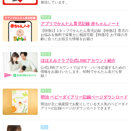
発信しています。
得する
アプリでかんたん育児記録 赤ちゃんノート
【特徴1】1タップでかんたん育児記録 【特徴2】育児の
お悩みを無料で栄養士に相談可能 【特徴3】お子様の月
齢に合ったお役立ち情報をお届け
得する
ほほえみクラブ公式LINEアカウント紹介
公式LINEアカウントではママ・パパを応援するための
情報をお届けいたします。60秒でかんたん友だち登
録！
得する
明治 ベビーダイアリー記録ページダウンロード
明治が主に病産院でお配りしている大人気のベビーダイ
アリーの記録ページがダウンロードできます。
学ぶ