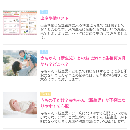
学ぶ
出産準備リスト
出産準備は妊娠後期に入る28週ごろまでには完了して
おくと安心です。入院生活に必要なものは、いつお産が
来てもよいように、バッグに詰めて準備しておきましょ
う。
学ぶ
赤ちゃん（新生児）とのおでかけは生後何ヵ月
から？どこへ？
赤ちゃん（新生児）と初めてお出かけすることに少し不
安になりませんか？この記事では、初外出の時期や、注
意点について紹介します。
尋ねる
うちの子だけ？赤ちゃん（新生児）が下痢にな
りやすくて心配！
赤ちゃん（新生児）は下痢になりやすく心配という方も
少なくないはず。この記事では赤ちゃん（新生児）が下
痢になってしまう原因や対処方法について紹介します。