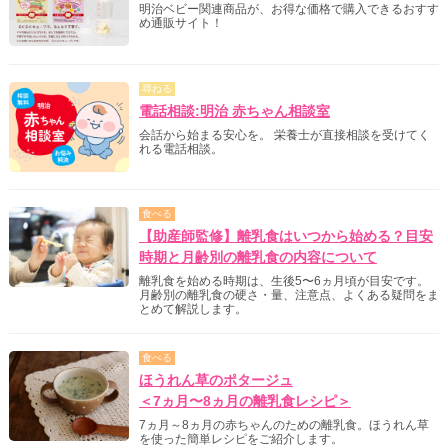
明治ベビー関連商品が、お得な価格で購入できるおすす
め通販サイト！
尋ねる
電話相談:明治 赤ちゃん相談室
会話から始まる安心を。 栄養士が直接相談を受けてく
れる電話相談。
食べる
【助産師監修】離乳食はいつから始める？目安
時期と月齢別の離乳食の内容について
離乳食を始める時期は、生後5〜6ヵ月頃が目安です。
月齢別の離乳食の硬さ・量、注意点、よくある疑問をま
とめて解説します。
食べる
ほうれん草のポタージュ
＜7ヵ月〜8ヵ月の離乳食レシピ＞
7ヵ月～8ヵ月の赤ちゃんのための離乳食。ほうれん草
を使った簡単レシピをご紹介します。