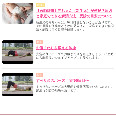
尋ねる
【医師監修】赤ちゃん（新生児）が便秘？原因
と家庭でできる解消方法、受診の目安について
新生児の赤ちゃんは、毎日排便しないことがあります。
その原因や便秘かどうかの見分け方、家庭でできる解消
法と病院に行く目安を解説します。
動く
お腹まわりを鍛える体操
安定の良いポーズでお腹まわりを鍛えましょう。出産時
にも出産後のシェイプアップにも役立ちます。
動く
すべり台のポーズ 産後5日目〜
すべり台のポーズは大臀筋や骨盤底筋をひきしめます。
尿漏れ予防の効果もあります。