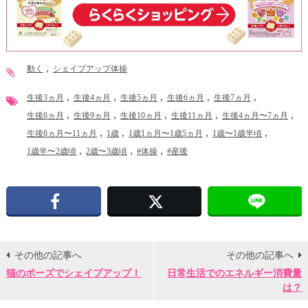
動く
シェイプアップ体操
生後3ヵ月
生後4ヵ月
生後5ヵ月
生後6ヵ月
生後7ヵ月
生後8ヵ月
生後9ヵ月
生後10ヵ月
生後11ヵ月
生後4ヵ月〜7ヵ月
生後8ヵ月〜11ヵ月
1歳
1歳1ヵ月〜1歳5ヵ月
1歳〜1歳半頃
1歳半〜2歳頃
2歳〜3歳頃
#体操
#産後
Facebook
X
その他の記事へ
その他の記事へ
猫のポーズでシェイプアップ！
日常生活でのエネルギー消費量
は？