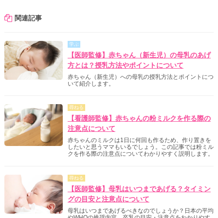
関連記事
学ぶ
【医師監修】赤ちゃん（新生児）の母乳のあげ
方とは？授乳方法やポイントについて
赤ちゃん（新生児）への母乳の授乳方法とポイントにつ
いて紹介します。
尋ねる
【看護師監修】赤ちゃんの粉ミルクを作る際の
注意点について
赤ちゃんのミルクは1日に何回も作るため、作り置きを
したいと思うママもいるでしょう。この記事では粉ミル
クを作る際の注意点についてわかりやすく説明します。
尋ねる
【医師監修】母乳はいつまであげる？タイミン
グの目安と注意点について
母乳はいつまであげるべきなのでしょうか？日本の平均
やWHOの推奨内容、卒乳の目安・注意点をわかりやす