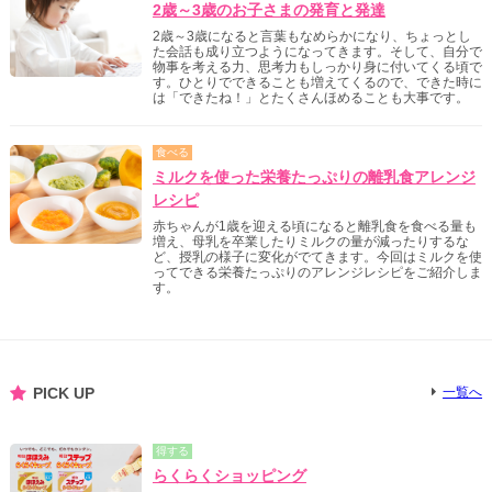
2歳～3歳のお子さまの発育と発達
2歳～3歳になると言葉もなめらかになり、ちょっとし
た会話も成り立つようになってきます。そして、自分で
物事を考える力、思考力もしっかり身に付いてくる頃で
す。ひとりでできることも増えてくるので、できた時に
は「できたね！」とたくさんほめることも大事です。
食べる
ミルクを使った栄養たっぷりの離乳食アレンジ
レシピ
赤ちゃんが1歳を迎える頃になると離乳食を食べる量も
増え、母乳を卒業したりミルクの量が減ったりするな
ど、授乳の様子に変化がでてきます。今回はミルクを使
ってできる栄養たっぷりのアレンジレシピをご紹介しま
す。
PICK UP
一覧へ
得する
らくらくショッピング