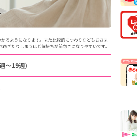
安時
【医
乳や
【看
から
【看
分かるようになります。また比較的につわりなどもおさま
まで
べ過ぎたりしまうほど気持ちが前向きになりやすいです。
週～19週)
子