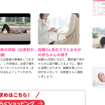
直後の体操（出産前か
妊娠5ヵ月のママとおなか
準備）
の赤ちゃんの様子
から出産後の準備をしておき
妊娠5ヵ月目になると、聴診器で赤ち
。 この体操は、出産で疲れ
ゃんの心音が聞こえるように。動き
だをリラックスさせます。ま
も活発になります。胎動を感じたら
の分泌もよくしてくれます。
日付をメモして、お医者さんに報告
しましょう。