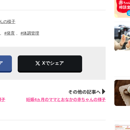
んの様子
#発育
#体調管理
ア
Xでシェア
その他の記事へ
様子
妊娠4ヵ月のママとおなかの赤ちゃんの様子