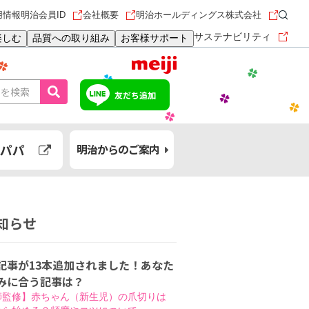
用情報
明治会員ID
会社概要
明治ホールディングス株式会社
サステナビリティ
楽しむ
品質への取り組み
お客様サポート
友だち追加
パパ
明治からのご案内
知らせ
記事が13本追加されました！あなた
みに合う記事は？
師監修】赤ちゃん（新生児）の爪切りは