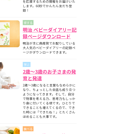
を応援するための情報をお届けいた
します。60秒でかんたん友だち登
録！
得する
明治 ベビーダイアリー記
録ページダウンロード
明治が主に病産院でお配りしている
大人気のベビーダイアリーの記録ペ
ージがダウンロードできます。
学ぶ
2歳～3歳のお子さまの発
育と発達
2歳～3歳になると言葉もなめらかに
なり、ちょっとした会話も成り立つ
ようになってきます。そして、自分
で物事を考える力、思考力もしっか
り身に付いてくる頃です。ひとりで
できることも増えてくるので、でき
た時には「できたね！」とたくさん
ほめることも大事です。
食べる