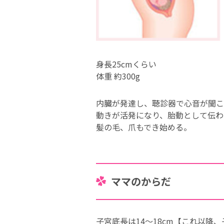
身長25cmくらい
体重 約300g
内臓が発達し、聴診器で心音が聞こ
動きが活発になり、胎動として伝わ
髪の毛、爪もでき始める。
ママのからだ
子宮底長は14～18cm【これ以降