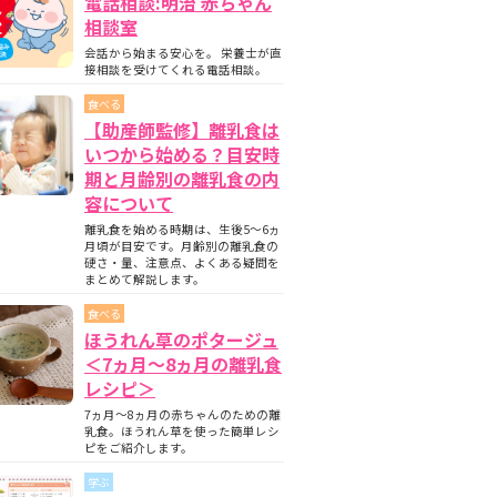
電話相談:明治 赤ちゃん
相談室
会話から始まる安心を。 栄養士が直
接相談を受けてくれる電話相談。
食べる
【助産師監修】離乳食は
いつから始める？目安時
期と月齢別の離乳食の内
容について
離乳食を始める時期は、生後5〜6ヵ
月頃が目安です。月齢別の離乳食の
硬さ・量、注意点、よくある疑問を
まとめて解説します。
食べる
ほうれん草のポタージュ
＜7ヵ月〜8ヵ月の離乳食
レシピ＞
7ヵ月～8ヵ月の赤ちゃんのための離
乳食。ほうれん草を使った簡単レシ
ピをご紹介します。
学ぶ