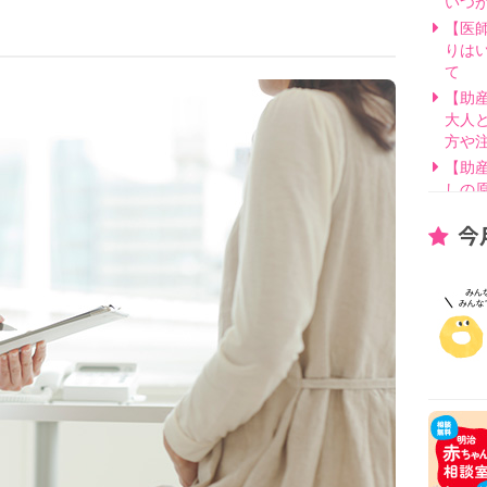
いつ
【医
りは
て
【助
大人
方や
【助
しの
【医
今
げ方
【看
要？
【医
線を
【医
因と
いて
【助
別・
【助