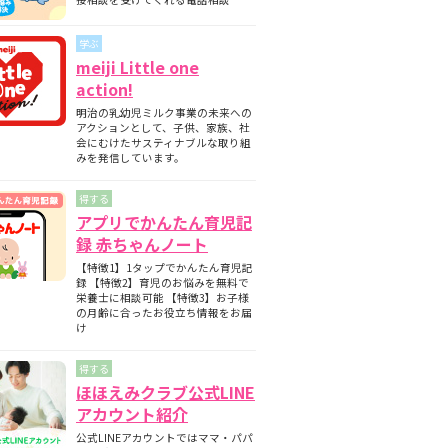
期と月齢別の離乳食の内容について
師監修】フォローアップミルクとは？母
学ぶ
ミルクとの違いについて
meiji Little one
護師監修】フォローアップミルクはいつ
action!
始める？切り替えの目安と必要性を解説
明治の乳幼児ミルク事業の未来への
護師監修】フォローアップミルクはいつ
アクションとして、子供、家族、社
飲ませる？タイミングの目安と注意点
会にむけたサスティナブルな取り組
みを発信しています。
得する
アプリでかんたん育児記
録 赤ちゃんノート
【特徴1】1タップでかんたん育児記
録 【特徴2】育児のお悩みを無料で
栄養士に相談可能 【特徴3】お子様
の月齢に合ったお役立ち情報をお届
け
得する
ほほえみクラブ公式LINE
アカウント紹介
公式LINEアカウントではママ・パパ