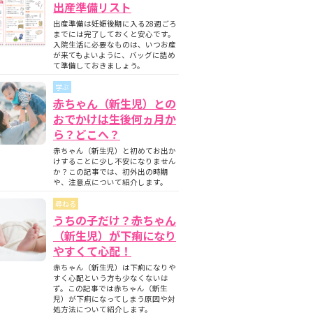
出産準備リスト
出産準備は妊娠後期に入る28週ごろ
までには完了しておくと安心です。
入院生活に必要なものは、いつお産
が来てもよいように、バッグに詰め
て準備しておきましょう。
学ぶ
赤ちゃん（新生児）との
おでかけは生後何ヵ月か
ら？どこへ？
赤ちゃん（新生児）と初めてお出か
けすることに少し不安になりません
か？この記事では、初外出の時期
や、注意点について紹介します。
尋ねる
うちの子だけ？赤ちゃん
（新生児）が下痢になり
やすくて心配！
赤ちゃん（新生児）は下痢になりや
すく心配という方も少なくないは
ず。この記事では赤ちゃん（新生
児）が下痢になってしまう原因や対
処方法について紹介します。