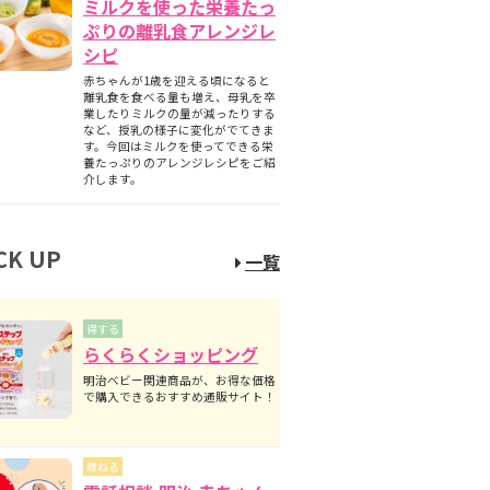
ミルクを使った栄養たっ
ぷりの離乳食アレンジレ
シピ
赤ちゃんが1歳を迎える頃になると
離乳食を食べる量も増え、母乳を卒
業したりミルクの量が減ったりする
など、授乳の様子に変化がでてきま
す。今回はミルクを使ってできる栄
養たっぷりのアレンジレシピをご紹
介します。
CK UP
一覧
得する
らくらくショッピング
明治ベビー関連商品が、お得な価格
で購入できるおすすめ通販サイト！
尋ねる