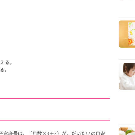
える。
る。
、子宮底長は、（月数×3＋3）が、だいたいの目安