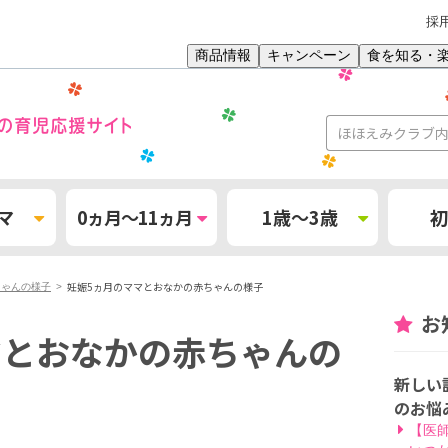
採
商品情報
キャンペーン
食を知る・
マ
0ヵ月～11ヵ月
1歳～3歳
初
妊娠5ヵ月のママとおなかの赤ちゃんの様子
ちゃんの様子
お
マとおなかの赤ちゃんの
新しい
のお悩
【医