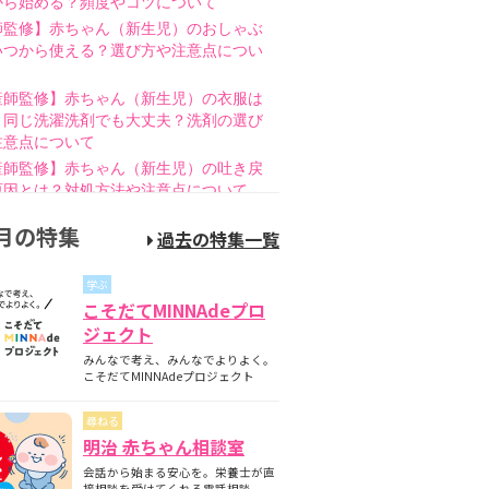
から始める？頻度やコツについて
師監修】赤ちゃん（新生児）のおしゃぶ
いつから使える？選び方や注意点につい
産師監修】赤ちゃん（新生児）の衣服は
と同じ洗濯洗剤でも大丈夫？洗剤の選び
注意点について
産師監修】赤ちゃん（新生児）の吐き戻
原因とは？対処方法や注意点について
師監修】赤ちゃん（新生児）の母乳のあ
月の特集
過去の特集一覧
とは？授乳方法やポイントについて
護師監修】哺乳瓶の消毒はいつまで必
学ぶ
煮沸・電子レンジの違いも紹介
こそだてMINNAdeプロ
師監修】新生児の成長曲線とは？成長曲
ジェクト
下回るときの対策について
みんなで考え、みんなでよりよく。
師監修】赤ちゃん（新生児）が便秘？原
こそだてMINNAdeプロジェクト
家庭でできる解消方法、受診の目安につ
尋ねる
産師監修】離乳食の進め方とは？月齢
明治 赤ちゃん相談室
隔週のスケジュールやNG食材について
会話から始まる安心を。栄養士が直
産師監修】離乳食はいつから始める？目
接相談を受けてくれる電話相談