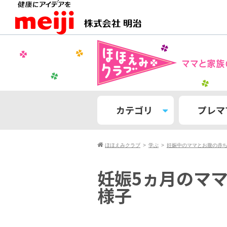
カテゴリ
プレマ
ほほえみクラブ
学ぶ
妊娠中のママとお腹の赤
妊娠5ヵ月のマ
様子