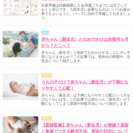
出産準備は妊娠後期に入る28週ごろまでには完了して
おくと安心です。入院生活に必要なものは、いつお産が
来てもよいように、バッグに詰めて準備しておきましょ
う。
学ぶ
赤ちゃん（新生児）とのおでかけは生後何ヵ月
から？どこへ？
赤ちゃん（新生児）と初めてお出かけすることに少し不
安になりませんか？この記事では、初外出の時期や、注
意点について紹介します。
尋ねる
うちの子だけ？赤ちゃん（新生児）が下痢にな
りやすくて心配！
赤ちゃん（新生児）は下痢になりやすく心配という方も
少なくないはず。この記事では赤ちゃん（新生児）が下
痢になってしまう原因や対処方法について紹介します。
尋ねる
【医師監修】赤ちゃん（新生児）が便秘？原因
と家庭でできる解消方法、受診の目安について