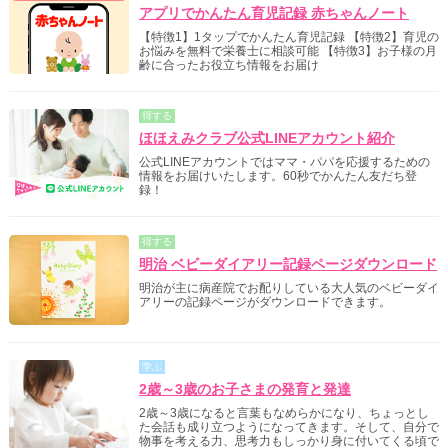
アプリでかんたん育児記録 赤ちゃんノート
【特徴1】1タップでかんたん育児記録 【特徴2】育児の
お悩みを無料で栄養士に相談可能 【特徴3】お子様の月
齢に合ったお役立ち情報をお届け
得する
ほほえみクラブ公式LINEアカウント紹介
公式LINEアカウントではママ・パパを応援するための
情報をお届けいたします。60秒でかんたん友だち登
録！
得する
明治 ベビーダイアリー記録ページダウンロード
明治が主に病産院でお配りしている大人気のベビーダイ
アリーの記録ページがダウンロードできます。
学ぶ
2歳～3歳のお子さまの発育と発達
2歳～3歳になると言葉もなめらかになり、ちょっとし
た会話も成り立つようになってきます。そして、自分で
物事を考える力、思考力もしっかり身に付いてくる頃で