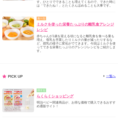
す。ひとりでできることも増えてくるので、できた時に
は「できたね！」とたくさんほめることも大事です。
食べる
ミルクを使った栄養たっぷりの離乳食アレンジ
レシピ
赤ちゃんが1歳を迎える頃になると離乳食を食べる量も
増え、母乳を卒業したりミルクの量が減ったりするな
ど、授乳の様子に変化がでてきます。今回はミルクを使
ってできる栄養たっぷりのアレンジレシピをご紹介しま
す。
PICK UP
一覧へ
得する
らくらくショッピング
明治ベビー関連商品が、お得な価格で購入できるおすす
め通販サイト！