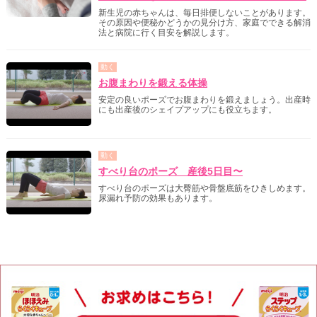
新生児の赤ちゃんは、毎日排便しないことがあります。
その原因や便秘かどうかの見分け方、家庭でできる解消
法と病院に行く目安を解説します。
動く
お腹まわりを鍛える体操
安定の良いポーズでお腹まわりを鍛えましょう。出産時
にも出産後のシェイプアップにも役立ちます。
動く
すべり台のポーズ 産後5日目〜
すべり台のポーズは大臀筋や骨盤底筋をひきしめます。
尿漏れ予防の効果もあります。