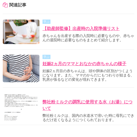
関連記事
学ぶ
【助産師監修】出産時の入院準備リスト
赤ちゃんを出産する際の入院時に必要なものや、赤ちゃ
んの退院時に必要なものをまとめて紹介します。
学ぶ
妊娠2ヵ月のママとおなかの赤ちゃんの様子
妊娠2ヵ月目の赤ちゃんは、頭や胴体の区別がつくよう
になります。また、ママのからだにもつわりが始まる、
乳房が張るなどの変化が現れてきます。
明治からのご案内
弊社粉ミルクの調乳に使用する水（お湯）につ
いて
弊社粉ミルクは、国内の水道水で溶いた時に母乳にでき
るだけ近くなるようにつくられております。