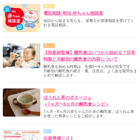
尋ねる
電話相談:明治 赤ちゃん相談室
会話から始まる安心を。 栄養士が直接相談を受けてく
れる電話相談。
食べる
【助産師監修】離乳食はいつから始める？目安
時期と月齢別の離乳食の内容について
離乳食を始める時期は、生後5〜6ヵ月頃が目安です。
月齢別の離乳食の硬さ・量、注意点、よくある疑問をま
とめて解説します。
食べる
ほうれん草のポタージュ
＜7ヵ月〜8ヵ月の離乳食レシピ＞
7ヵ月～8ヵ月の赤ちゃんのための離乳食。ほうれん草
を使った簡単レシピをご紹介します。
学ぶ
出産準備リスト