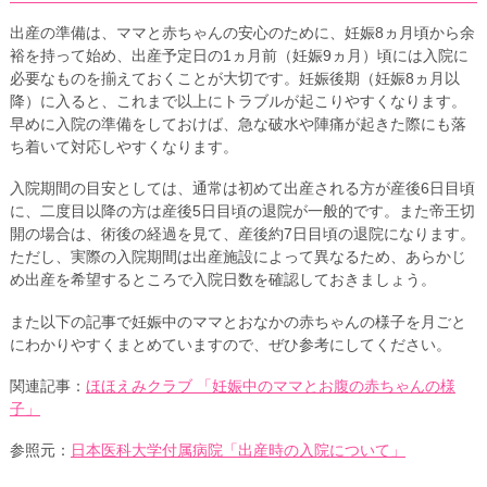
出産の準備は、ママと赤ちゃんの安心のために、妊娠8ヵ月頃から余
裕を持って始め、出産予定日の1ヵ月前（妊娠9ヵ月）頃には入院に
必要なものを揃えておくことが大切です。妊娠後期（妊娠8ヵ月以
降）に入ると、これまで以上にトラブルが起こりやすくなります。
早めに入院の準備をしておけば、急な破水や陣痛が起きた際にも落
ち着いて対応しやすくなります。
入院期間の目安としては、通常は初めて出産される方が産後6日目頃
に、二度目以降の方は産後5日目頃の退院が一般的です。また帝王切
開の場合は、術後の経過を見て、産後約7日目頃の退院になります。
ただし、実際の入院期間は出産施設によって異なるため、あらかじ
め出産を希望するところで入院日数を確認しておきましょう。
また以下の記事で妊娠中のママとおなかの赤ちゃんの様子を月ごと
にわかりやすくまとめていますので、ぜひ参考にしてください。
関連記事：
ほほえみクラブ 「妊娠中のママとお腹の赤ちゃんの様
子」
参照元：
日本医科大学付属病院「出産時の入院について」