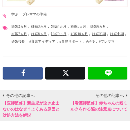
学ぶ
プレママの準備
妊娠2ヵ月
妊娠3ヵ月
妊娠4ヵ月
妊娠5ヵ月
妊娠6ヵ月
妊娠7ヵ月
妊娠8ヵ月
妊娠9ヵ月
妊娠10ヵ月
妊娠初期
妊娠中期
妊娠後期
#育児アイディア
#育児サポート
#産後
#プレママ
Facebook
X
その他の記事へ
その他の記事へ
【医師監修】新生児が泣き止ま
【看護師監修】赤ちゃんの粉ミ
ないのはなぜ？よくある原因と
ルクを作る際の注意点について
対処方法を解説