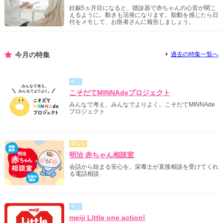
妊娠5ヵ月目になると、聴診器で赤ちゃんの心音が聞こ
えるように。動きも活発になります。胎動を感じたら日
付をメモして、お医者さんに報告しましょう。
今月の特集
過去の特集一覧へ
学ぶ
こそだてMINNAdeプロジェクト
みんなで考え、みんなでよりよく。こそだてMINNAde
プロジェクト
尋ねる
明治 赤ちゃん相談室
会話から始まる安心を。栄養士が直接相談を受けてくれ
る電話相談
学ぶ
meiji Little one action!