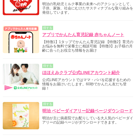
明治の乳幼児ミルク事業の未来へのアクションとして、
子供、家族、社会にむけたサスティナブルな取り組みを
発信しています。
得する
アプリでかんたん育児記録 赤ちゃんノート
【特徴1】1タップでかんたん育児記録 【特徴2】育児の
お悩みを無料で栄養士に相談可能 【特徴3】お子様の月
齢に合ったお役立ち情報をお届け
得する
ほほえみクラブ公式LINEアカウント紹介
公式LINEアカウントではママ・パパを応援するための
情報をお届けいたします。60秒でかんたん友だち登
録！
得する
明治 ベビーダイアリー記録ページダウンロード
明治が主に病産院でお配りしている大人気のベビーダイ
アリーの記録ページがダウンロードできます。