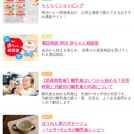
らくらくショッピング
明治ベビー関連商品が、お得な価格で購入できるおすす
め通販サイト！
尋ねる
電話相談:明治 赤ちゃん相談室
会話から始まる安心を。 栄養士が直接相談を受けてく
れる電話相談。
食べる
【助産師監修】離乳食はいつから始める？目安
時期と月齢別の離乳食の内容について
離乳食を始める時期は、生後5〜6ヵ月頃が目安です。
月齢別の離乳食の硬さ・量、注意点、よくある疑問をま
とめて解説します。
食べる
ほうれん草のポタージュ
＜7ヵ月〜8ヵ月の離乳食レシピ＞