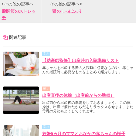
その他の記事へ
その他の記事へ
股関節のストレッ
猫のしっぽふり
チ
関連記事
学ぶ
【助産師監修】出産時の入院準備リスト
赤ちゃんを出産する際の入院時に必要なものや、赤ちゃ
んの退院時に必要なものをまとめて紹介します。
動く
出産直後の体操（出産前からの準備）
出産前から出産後の準備をしておきましょう。 この体
操は、出産で疲れたからだをリラックスさせます。また
母乳の分泌もよくしてくれます。
学ぶ
妊娠5ヵ月のママとおなかの赤ちゃんの様子