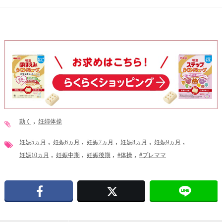
動く
妊婦体操
妊娠5ヵ月
妊娠6ヵ月
妊娠7ヵ月
妊娠8ヵ月
妊娠9ヵ月
妊娠10ヵ月
妊娠中期
妊娠後期
#体操
#プレママ
Facebook
X