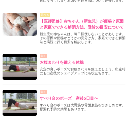
痢になってしまう原因や対処方法について紹介します。
尋ねる
【医師監修】赤ちゃん（新生児）が便秘？原因
と家庭でできる解消方法、受診の目安について
新生児の赤ちゃんは、毎日排便しないことがあります。
その原因や便秘かどうかの見分け方、家庭でできる解消
法と病院に行く目安を解説します。
動く
お腹まわりを鍛える体操
安定の良いポーズでお腹まわりを鍛えましょう。出産時
にも出産後のシェイプアップにも役立ちます。
動く
すべり台のポーズ 産後5日目〜
すべり台のポーズは大臀筋や骨盤底筋をひきしめます。
尿漏れ予防の効果もあります。