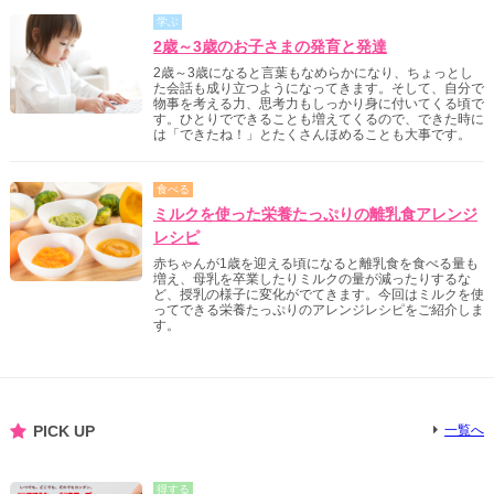
学ぶ
2歳～3歳のお子さまの発育と発達
2歳～3歳になると言葉もなめらかになり、ちょっとし
た会話も成り立つようになってきます。そして、自分で
物事を考える力、思考力もしっかり身に付いてくる頃で
す。ひとりでできることも増えてくるので、できた時に
は「できたね！」とたくさんほめることも大事です。
食べる
ミルクを使った栄養たっぷりの離乳食アレンジ
レシピ
赤ちゃんが1歳を迎える頃になると離乳食を食べる量も
増え、母乳を卒業したりミルクの量が減ったりするな
ど、授乳の様子に変化がでてきます。今回はミルクを使
ってできる栄養たっぷりのアレンジレシピをご紹介しま
す。
PICK UP
一覧へ
得する