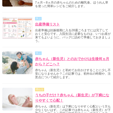
7ヵ月～8ヵ月の赤ちゃんのための離乳食。ほうれん草
を使った簡単レシピをご紹介します。
学ぶ
出産準備リスト
出産準備は妊娠後期に入る28週ごろまでには完了して
おくと安心です。入院生活に必要なものは、いつお産が
来てもよいように、バッグに詰めて準備しておきましょ
う。
学ぶ
赤ちゃん（新生児）とのおでかけは生後何ヵ月
から？どこへ？
赤ちゃん（新生児）と初めてお出かけすることに少し不
安になりませんか？この記事では、初外出の時期や、注
意点について紹介します。
尋ねる
うちの子だけ？赤ちゃん（新生児）が下痢にな
りやすくて心配！
赤ちゃん（新生児）は下痢になりやすく心配という方も
少なくないはず。この記事では赤ちゃん（新生児）が下