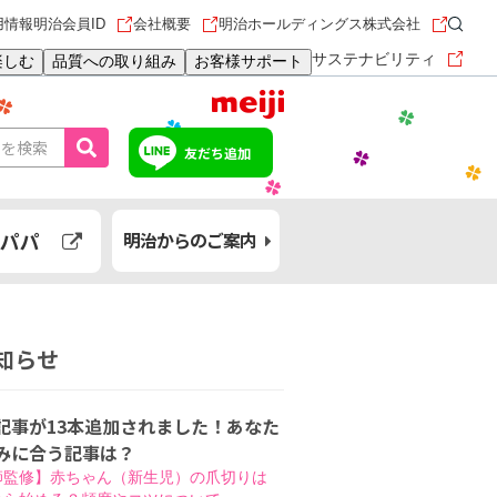
用情報
明治会員ID
会社概要
明治ホールディングス株式会社
サステナビリティ
楽しむ
品質への取り組み
お客様サポート
友だち追加
パパ
明治からのご案内
知らせ
記事が13本追加されました！あなた
みに合う記事は？
師監修】赤ちゃん（新生児）の爪切りは