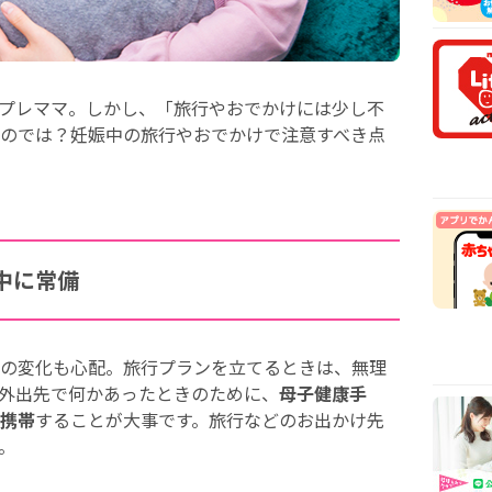
安時
【医
乳や
【看
プレママ。しかし、「旅行やおでかけには少し不
から
のでは？妊娠中の旅行やおでかけで注意すべき点
【看
まで
中に常備
の変化も心配。旅行プランを立てるときは、無理
外出先で何かあったときのために、
母子健康手
携帯
することが大事です。旅行などのお出かけ先
。