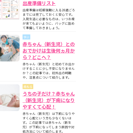
出産準備リスト
出産準備は妊娠後期に入る28週ごろ
までには完了しておくと安心です。
入院生活に必要なものは、いつお産
が来てもよいように、バッグに詰め
て準備しておきましょう。
学ぶ
赤ちゃん（新生児）との
おでかけは生後何ヵ月か
ら？どこへ？
赤ちゃん（新生児）と初めてお出か
けすることに少し不安になりません
か？この記事では、初外出の時期
や、注意点について紹介します。
尋ねる
うちの子だけ？赤ちゃん
（新生児）が下痢になり
やすくて心配！
赤ちゃん（新生児）は下痢になりや
すく心配という方も少なくないは
ず。この記事では赤ちゃん（新生
児）が下痢になってしまう原因や対
処方法について紹介します。