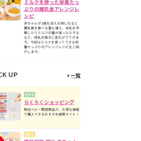
ミルクを使った栄養たっ
ぷりの離乳食アレンジレ
シピ
赤ちゃんが1歳を迎える頃になると
離乳食を食べる量も増え、母乳を卒
業したりミルクの量が減ったりする
など、授乳の様子に変化がでてきま
す。今回はミルクを使ってできる栄
養たっぷりのアレンジレシピをご紹
介します。
CK UP
一覧
得する
らくらくショッピング
明治ベビー関連商品が、お得な価格
で購入できるおすすめ通販サイト！
尋ねる