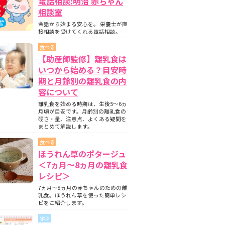
電話相談:明治 赤ちゃん
相談室
会話から始まる安心を。 栄養士が直
接相談を受けてくれる電話相談。
食べる
【助産師監修】離乳食は
いつから始める？目安時
期と月齢別の離乳食の内
容について
離乳食を始める時期は、生後5〜6ヵ
月頃が目安です。月齢別の離乳食の
硬さ・量、注意点、よくある疑問を
まとめて解説します。
食べる
ほうれん草のポタージュ
＜7ヵ月〜8ヵ月の離乳食
レシピ＞
7ヵ月～8ヵ月の赤ちゃんのための離
乳食。ほうれん草を使った簡単レシ
ピをご紹介します。
学ぶ