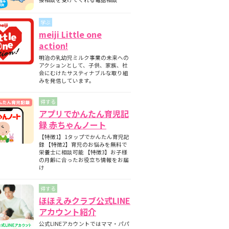
期と月齢別の離乳食の内容について
師監修】フォローアップミルクとは？母
学ぶ
ミルクとの違いについて
meiji Little one
護師監修】フォローアップミルクはいつ
action!
始める？切り替えの目安と必要性を解説
明治の乳幼児ミルク事業の未来への
護師監修】フォローアップミルクはいつ
アクションとして、子供、家族、社
飲ませる？タイミングの目安と注意点
会にむけたサスティナブルな取り組
みを発信しています。
得する
アプリでかんたん育児記
録 赤ちゃんノート
【特徴1】1タップでかんたん育児記
録 【特徴2】育児のお悩みを無料で
栄養士に相談可能 【特徴3】お子様
の月齢に合ったお役立ち情報をお届
け
得する
ほほえみクラブ公式LINE
アカウント紹介
公式LINEアカウントではママ・パパ