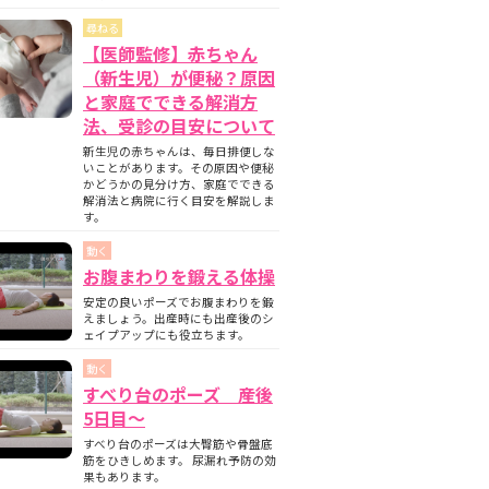
尋ねる
【医師監修】赤ちゃん
（新生児）が便秘？原因
と家庭でできる解消方
法、受診の目安について
新生児の赤ちゃんは、毎日排便しな
いことがあります。その原因や便秘
かどうかの見分け方、家庭でできる
解消法と病院に行く目安を解説しま
す。
動く
お腹まわりを鍛える体操
安定の良いポーズでお腹まわりを鍛
えましょう。出産時にも出産後のシ
ェイプアップにも役立ちます。
動く
すべり台のポーズ 産後
5日目〜
すべり台のポーズは大臀筋や骨盤底
筋をひきしめます。 尿漏れ予防の効
果もあります。