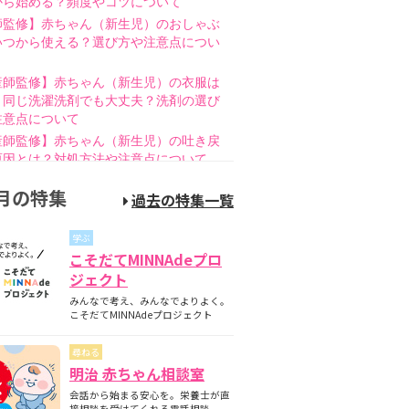
から始める？頻度やコツについて
師監修】赤ちゃん（新生児）のおしゃぶ
いつから使える？選び方や注意点につい
産師監修】赤ちゃん（新生児）の衣服は
と同じ洗濯洗剤でも大丈夫？洗剤の選び
注意点について
産師監修】赤ちゃん（新生児）の吐き戻
原因とは？対処方法や注意点について
師監修】赤ちゃん（新生児）の母乳のあ
月の特集
過去の特集一覧
とは？授乳方法やポイントについて
護師監修】哺乳瓶の消毒はいつまで必
学ぶ
煮沸・電子レンジの違いも紹介
こそだてMINNAdeプロ
師監修】新生児の成長曲線とは？成長曲
ジェクト
下回るときの対策について
みんなで考え、みんなでよりよく。
師監修】赤ちゃん（新生児）が便秘？原
こそだてMINNAdeプロジェクト
家庭でできる解消方法、受診の目安につ
尋ねる
産師監修】離乳食の進め方とは？月齢
明治 赤ちゃん相談室
隔週のスケジュールやNG食材について
会話から始まる安心を。栄養士が直
産師監修】離乳食はいつから始める？目
接相談を受けてくれる電話相談