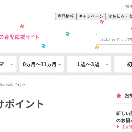
採
商品情報
キャンペーン
食を知る・
マ
0ヵ月～11ヵ月
1歳～3歳
初
のおでかけポイント
お
けポイント
新しい
のお悩
【医