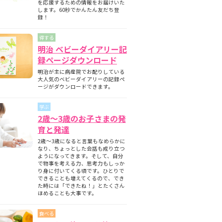
を応援するための情報をお届けいた
します。60秒でかんたん友だち登
録！
得する
明治 ベビーダイアリー記
録ページダウンロード
明治が主に病産院でお配りしている
大人気のベビーダイアリーの記録ペ
ージがダウンロードできます。
学ぶ
2歳～3歳のお子さまの発
育と発達
2歳～3歳になると言葉もなめらかに
なり、ちょっとした会話も成り立つ
ようになってきます。そして、自分
で物事を考える力、思考力もしっか
り身に付いてくる頃です。ひとりで
できることも増えてくるので、でき
た時には「できたね！」とたくさん
ほめることも大事です。
食べる