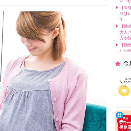
いつ
【医
りは
て
【助
大人
方や
【助
しの
【医
今
げ方
【看
要？
【医
線を
【医
因と
いて
【助
別・
【助