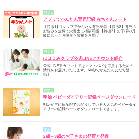
得する
アプリでかんたん育児記録 赤ちゃんノート
【特徴1】1タップでかんたん育児記録 【特徴2】育児の
お悩みを無料で栄養士に相談可能 【特徴3】お子様の月
齢に合ったお役立ち情報をお届け
得する
ほほえみクラブ公式LINEアカウント紹介
公式LINEアカウントではママ・パパを応援するための
情報をお届けいたします。60秒でかんたん友だち登
録！
得する
明治 ベビーダイアリー記録ページダウンロード
明治が主に病産院でお配りしている大人気のベビーダイ
アリーの記録ページがダウンロードできます。
学ぶ
2歳～3歳のお子さまの発育と発達