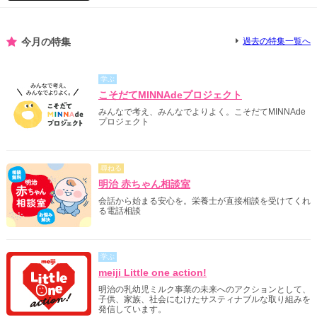
今月の特集
過去の特集一覧へ
学ぶ
こそだてMINNAdeプロジェクト
みんなで考え、みんなでよりよく。こそだてMINNAde
プロジェクト
尋ねる
明治 赤ちゃん相談室
会話から始まる安心を。栄養士が直接相談を受けてくれ
る電話相談
学ぶ
meiji Little one action!
明治の乳幼児ミルク事業の未来へのアクションとして、
子供、家族、社会にむけたサスティナブルな取り組みを
発信しています。