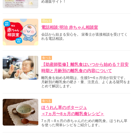
め通販サイト！
尋ねる
電話相談:明治 赤ちゃん相談室
会話から始まる安心を。 栄養士が直接相談を受けてく
れる電話相談。
食べる
【助産師監修】離乳食はいつから始める？目安
時期と月齢別の離乳食の内容について
離乳食を始める時期は、生後5〜6ヵ月頃が目安です。
月齢別の離乳食の硬さ・量、注意点、よくある疑問をま
とめて解説します。
食べる
ほうれん草のポタージュ
＜7ヵ月〜8ヵ月の離乳食レシピ＞
7ヵ月～8ヵ月の赤ちゃんのための離乳食。ほうれん草
を使った簡単レシピをご紹介します。