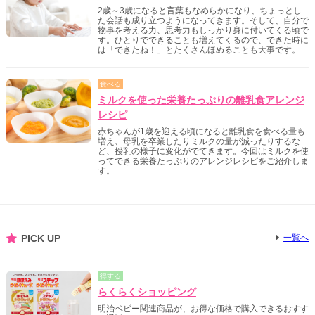
2歳～3歳になると言葉もなめらかになり、ちょっとし
た会話も成り立つようになってきます。そして、自分で
物事を考える力、思考力もしっかり身に付いてくる頃で
す。ひとりでできることも増えてくるので、できた時に
は「できたね！」とたくさんほめることも大事です。
食べる
ミルクを使った栄養たっぷりの離乳食アレンジ
レシピ
赤ちゃんが1歳を迎える頃になると離乳食を食べる量も
増え、母乳を卒業したりミルクの量が減ったりするな
ど、授乳の様子に変化がでてきます。今回はミルクを使
ってできる栄養たっぷりのアレンジレシピをご紹介しま
す。
PICK UP
一覧へ
得する
らくらくショッピング
明治ベビー関連商品が、お得な価格で購入できるおすす