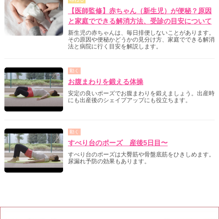
【医師監修】赤ちゃん（新生児）が便秘？原因
と家庭でできる解消方法、受診の目安について
新生児の赤ちゃんは、毎日排便しないことがあります。
その原因や便秘かどうかの見分け方、家庭でできる解消
法と病院に行く目安を解説します。
動く
お腹まわりを鍛える体操
安定の良いポーズでお腹まわりを鍛えましょう。出産時
にも出産後のシェイプアップにも役立ちます。
動く
すべり台のポーズ 産後5日目〜
すべり台のポーズは大臀筋や骨盤底筋をひきしめます。
尿漏れ予防の効果もあります。