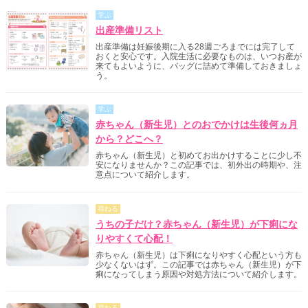
学ぶ
出産準備リスト
出産準備は妊娠後期に入る28週ごろまでには完了して
おくと安心です。入院生活に必要なものは、いつお産が
来てもよいように、バッグに詰めて準備しておきましょ
う。
学ぶ
赤ちゃん（新生児）とのおでかけは生後何ヵ月
から？どこへ？
赤ちゃん（新生児）と初めてお出かけすることに少し不
安になりませんか？この記事では、初外出の時期や、注
意点について紹介します。
尋ねる
うちの子だけ？赤ちゃん（新生児）が下痢にな
りやすくて心配！
赤ちゃん（新生児）は下痢になりやすく心配という方も
少なくないはず。この記事では赤ちゃん（新生児）が下
痢になってしまう原因や対処方法について紹介します。
尋ねる