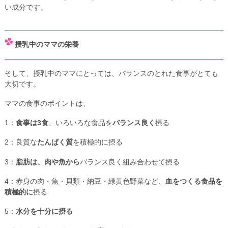
い成分です。
授乳中のママの栄養
そして、授乳中のママにとっては、バランスのとれた食事がとても
大切です。
ママの食事のポイントは、
1：
食事は3食
、いろいろな食品を
バランス良く
摂る
2：良質な
たんぱく質
を積極的に摂る
3：
脂肪は、肉や魚から
バランス良く組み合わせて摂る
4：赤身の肉・魚・貝類・納豆・緑黄色野菜など、
血をつくる食品を
積極的に
摂る
5：
水分を十分に摂る