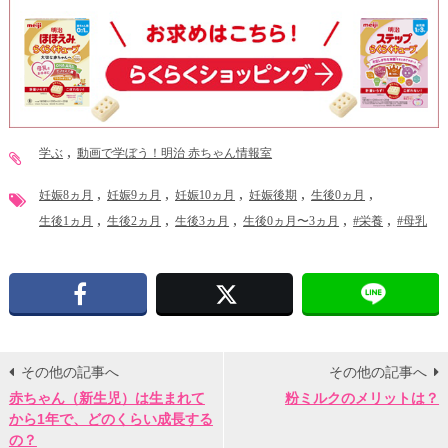
学ぶ
動画で学ぼう！明治 赤ちゃん情報室
妊娠8ヵ月
妊娠9ヵ月
妊娠10ヵ月
妊娠後期
生後0ヵ月
生後1ヵ月
生後2ヵ月
生後3ヵ月
生後0ヵ月〜3ヵ月
#栄養
#母乳
Facebook
X
その他の記事へ
その他の記事へ
赤ちゃん（新生児）は生まれて
粉ミルクのメリットは？
から1年で、どのくらい成長する
の？