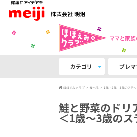
カテゴリ
プレマ
ほほえみクラブ
食べる
1歳・2歳・3歳のステ
鮭と野菜のドリ
＜1歳〜3歳の