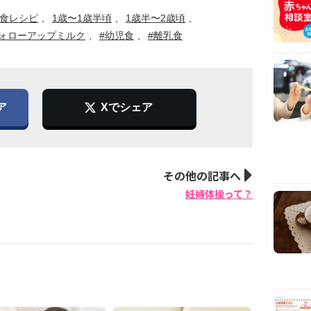
乳食レシピ
1歳〜1歳半頃
1歳半〜2歳頃
フォローアップミルク
#幼児食
#離乳食
ア
Xでシェア
その他の記事へ
妊婦体操って？