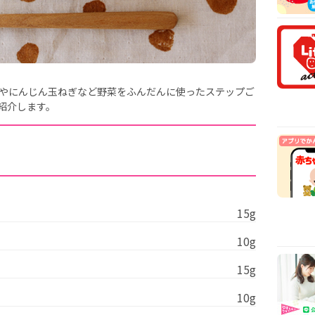
安時
【医
乳や
【看
から
【看
けやにんじん玉ねぎなど野菜をふんだんに使ったステップご
まで
紹介します。
15g
10g
15g
10g