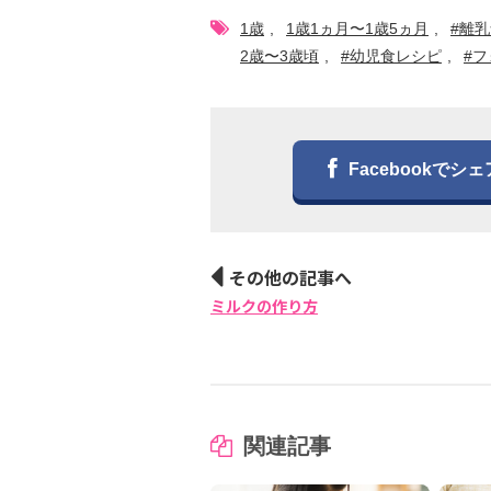
1歳
1歳1ヵ月〜1歳5ヵ月
#離
2歳〜3歳頃
#幼児食レシピ
#
Facebookでシェ
その他の記事へ
ミルクの作り方
関連記事