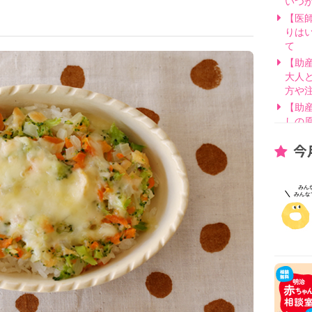
いつ
【医
りは
て
【助
大人
方や
【助
しの
【医
今
げ方
【看
要？
【医
線を
【医
因と
いて
【助
別・
【助