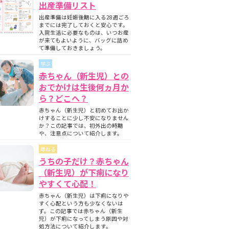
出産準備リスト
出産準備は妊娠後期に入る28週ごろ
までには完了しておくと安心です。
入院生活に必要なものは、いつお産
が来てもよいように、バッグに詰め
て準備しておきましょう。
学ぶ
赤ちゃん（新生児）との
おでかけは生後何ヵ月か
ら？どこへ？
赤ちゃん（新生児）と初めてお出か
けすることに少し不安になりません
か？この記事では、初外出の時期
や、注意点について紹介します。
尋ねる
うちの子だけ？赤ちゃん
（新生児）が下痢になり
やすくて心配！
赤ちゃん（新生児）は下痢になりや
すく心配という方も少なくないは
ず。この記事では赤ちゃん（新生
児）が下痢になってしまう原因や対
処方法について紹介します。