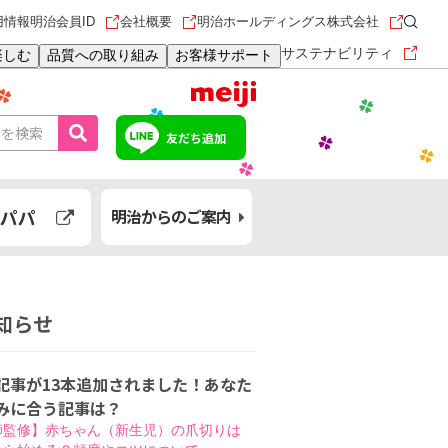
用情報
明治会員ID
会社概要
明治ホールディングス株式会社
サステナビリティ
楽しむ
品質への取り組み
お客様サポート
友だち追加
パパ
明治からのご案内
知らせ
記事が13本追加されました！あなた
みに合う記事は？
師監修】赤ちゃん（新生児）の爪切りは