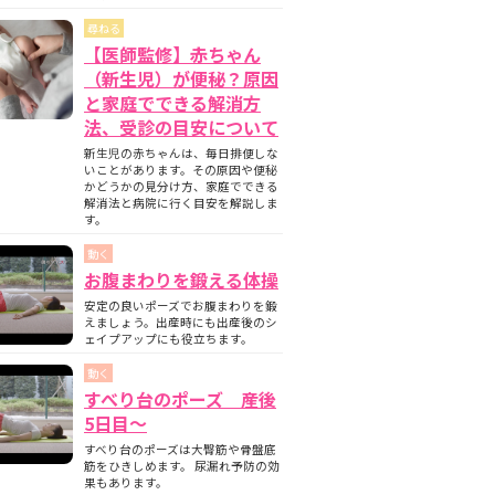
尋ねる
【医師監修】赤ちゃん
（新生児）が便秘？原因
と家庭でできる解消方
法、受診の目安について
新生児の赤ちゃんは、毎日排便しな
いことがあります。その原因や便秘
かどうかの見分け方、家庭でできる
解消法と病院に行く目安を解説しま
す。
動く
お腹まわりを鍛える体操
安定の良いポーズでお腹まわりを鍛
えましょう。出産時にも出産後のシ
ェイプアップにも役立ちます。
動く
すべり台のポーズ 産後
5日目〜
すべり台のポーズは大臀筋や骨盤底
筋をひきしめます。 尿漏れ予防の効
果もあります。