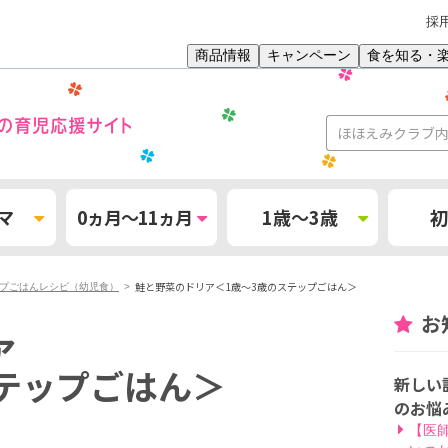
採
商品情報
キャンペーン
食を知る・
マ
0ヵ月～11ヵ月
1歳～3歳
初
鮭と野菜のドリア＜1歳〜3歳のステップごはん＞
ップごはんレシピ（幼児食）
お
ア
ステップごはん＞
新しい
のお悩
【医