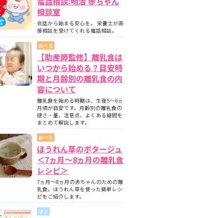
電話相談:明治 赤ちゃん
相談室
会話から始まる安心を。 栄養士が直
接相談を受けてくれる電話相談。
食べる
【助産師監修】離乳食は
いつから始める？目安時
期と月齢別の離乳食の内
容について
離乳食を始める時期は、生後5〜6ヵ
月頃が目安です。月齢別の離乳食の
硬さ・量、注意点、よくある疑問を
まとめて解説します。
食べる
ほうれん草のポタージュ
＜7ヵ月〜8ヵ月の離乳食
レシピ＞
7ヵ月～8ヵ月の赤ちゃんのための離
乳食。ほうれん草を使った簡単レシ
ピをご紹介します。
学ぶ