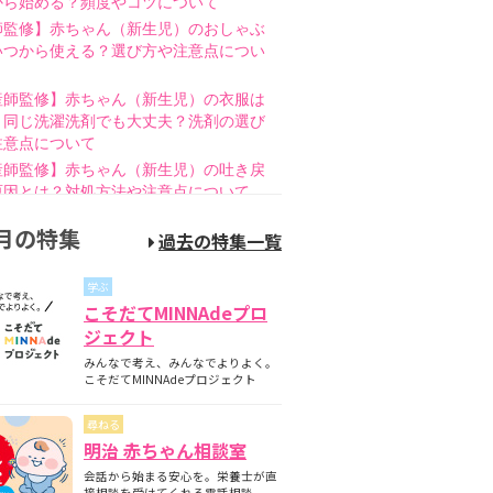
から始める？頻度やコツについて
師監修】赤ちゃん（新生児）のおしゃぶ
いつから使える？選び方や注意点につい
産師監修】赤ちゃん（新生児）の衣服は
と同じ洗濯洗剤でも大丈夫？洗剤の選び
注意点について
産師監修】赤ちゃん（新生児）の吐き戻
原因とは？対処方法や注意点について
師監修】赤ちゃん（新生児）の母乳のあ
月の特集
過去の特集一覧
とは？授乳方法やポイントについて
護師監修】哺乳瓶の消毒はいつまで必
学ぶ
煮沸・電子レンジの違いも紹介
こそだてMINNAdeプロ
師監修】新生児の成長曲線とは？成長曲
ジェクト
下回るときの対策について
みんなで考え、みんなでよりよく。
師監修】赤ちゃん（新生児）が便秘？原
こそだてMINNAdeプロジェクト
家庭でできる解消方法、受診の目安につ
尋ねる
産師監修】離乳食の進め方とは？月齢
明治 赤ちゃん相談室
隔週のスケジュールやNG食材について
会話から始まる安心を。栄養士が直
産師監修】離乳食はいつから始める？目
接相談を受けてくれる電話相談