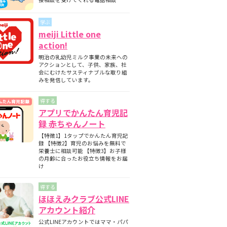
期と月齢別の離乳食の内容について
師監修】フォローアップミルクとは？母
学ぶ
ミルクとの違いについて
meiji Little one
護師監修】フォローアップミルクはいつ
action!
始める？切り替えの目安と必要性を解説
明治の乳幼児ミルク事業の未来への
護師監修】フォローアップミルクはいつ
アクションとして、子供、家族、社
飲ませる？タイミングの目安と注意点
会にむけたサスティナブルな取り組
みを発信しています。
得する
アプリでかんたん育児記
録 赤ちゃんノート
【特徴1】1タップでかんたん育児記
録 【特徴2】育児のお悩みを無料で
栄養士に相談可能 【特徴3】お子様
の月齢に合ったお役立ち情報をお届
け
得する
ほほえみクラブ公式LINE
アカウント紹介
公式LINEアカウントではママ・パパ