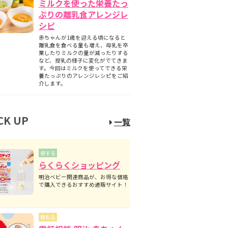
ミルクを使った栄養たっ
ぷりの離乳食アレンジレ
シピ
赤ちゃんが1歳を迎える頃になると
離乳食を食べる量も増え、母乳を卒
業したりミルクの量が減ったりする
など、授乳の様子に変化がでてきま
す。今回はミルクを使ってできる栄
養たっぷりのアレンジレシピをご紹
介します。
CK UP
一覧
得する
らくらくショッピング
明治ベビー関連商品が、お得な価格
で購入できるおすすめ通販サイト！
尋ねる