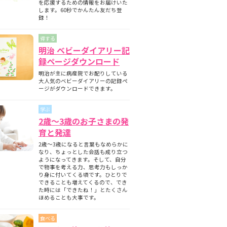
を応援するための情報をお届けいた
します。60秒でかんたん友だち登
録！
得する
明治 ベビーダイアリー記
録ページダウンロード
明治が主に病産院でお配りしている
大人気のベビーダイアリーの記録ペ
ージがダウンロードできます。
学ぶ
2歳～3歳のお子さまの発
育と発達
2歳～3歳になると言葉もなめらかに
なり、ちょっとした会話も成り立つ
ようになってきます。そして、自分
で物事を考える力、思考力もしっか
り身に付いてくる頃です。ひとりで
できることも増えてくるので、でき
た時には「できたね！」とたくさん
ほめることも大事です。
食べる