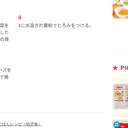
4
菜を
3に水溶き片栗粉でとろみをつける。
した
の背
PI
ーズを
で焼
プごはんレシピ（幼児食）