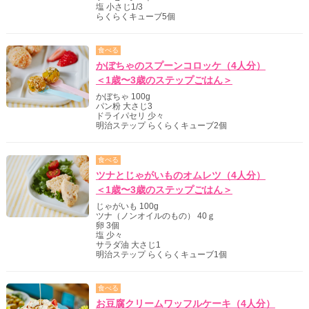
塩 小さじ1/3
らくらくキューブ5個
食べる
かぼちゃのスプーンコロッケ（4人分）
＜1歳〜3歳のステップごはん＞
かぼちゃ 100g
パン粉 大さじ3
ドライパセリ 少々
明治ステップ らくらくキューブ2個
食べる
ツナとじゃがいものオムレツ（4人分）
＜1歳〜3歳のステップごはん＞
じゃがいも 100g
ツナ（ノンオイルのもの） 40ｇ
卵 3個
塩 少々
サラダ油 大さじ1
明治ステップ らくらくキューブ1個
食べる
お豆腐クリームワッフルケーキ（4人分）