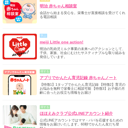
明治 赤ちゃん相談室
会話から始まる安心を。栄養士が直接相談を受けてくれ
る電話相談
学ぶ
meiji Little one action!
明治の乳幼児ミルク事業の未来へのアクションとして、
子供、家族、社会にむけたサスティナブルな取り組みを
発信しています。
得する
アプリでかんたん育児記録 赤ちゃんノート
【特徴1】1タップでかんたん育児記録 【特徴2】育児の
お悩みを無料で栄養士に相談可能 【特徴3】お子様の月
齢に合ったお役立ち情報をお届け
得する
ほほえみクラブ公式LINEアカウント紹介
公式LINEアカウントではママ・パパを応援するための
情報をお届けいたします。60秒でかんたん友だち登