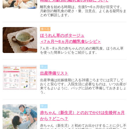
離乳食を始める時期は、生後5〜6ヵ月頃が目安です。
月齢別の離乳食の硬さ・量、注意点、よくある疑問をま
とめて解説します。
食べる
ほうれん草のポタージュ
＜7ヵ月〜8ヵ月の離乳食レシピ＞
7ヵ月～8ヵ月の赤ちゃんのための離乳食。ほうれん草
を使った簡単レシピをご紹介します。
学ぶ
出産準備リスト
出産準備は妊娠後期に入る28週ごろまでには完了して
おくと安心です。入院生活に必要なものは、いつお産が
来てもよいように、バッグに詰めて準備しておきましょ
う。
学ぶ
赤ちゃん（新生児）とのおでかけは生後何ヵ月
から？どこへ？
赤ちゃん（新生児）と初めてお出かけすることに少し不