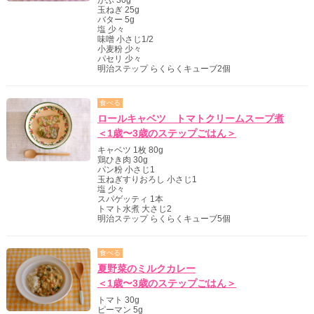
玉ねぎ 25g
バター 5g
塩 少々
味噌 小さじ1/2
小麦粉 少々
パセリ 少々
明治ステップ らくらくキューブ2個
食べる
ロールキャベツ トマトクリームスープ煮
＜1歳〜3歳のステップごはん＞
キャベツ 1枚 80g
鶏ひき肉 30g
パン粉 小さじ1
玉ねぎすりおろし 小さじ1
塩 少々
スパゲッティ 1本
トマト水煮 大さじ2
明治ステップ らくらくキューブ5個
食べる
夏野菜のミルクカレー
＜1歳〜3歳のステップごはん＞
トマト 30g
ピーマン 5g