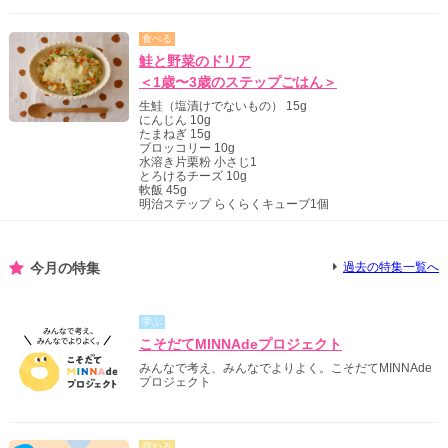
食べる
鮭と野菜のドリア
＜1歳〜3歳のステップごはん＞
生鮭（塩漬けでないもの） 15g
にんじん 10g
たまねぎ 15g
ブロッコリー 10g
水溶き片栗粉 小さじ1
とろけるチーズ 10g
軟飯 45g
明治ステップ らくらくキューブ1個
今月の特集
過去の特集一覧へ
学ぶ
こそだてMINNAdeプロジェクト
みんなで考え、みんなでよりよく。こそだてMINNAde
プロジェクト
尋ねる