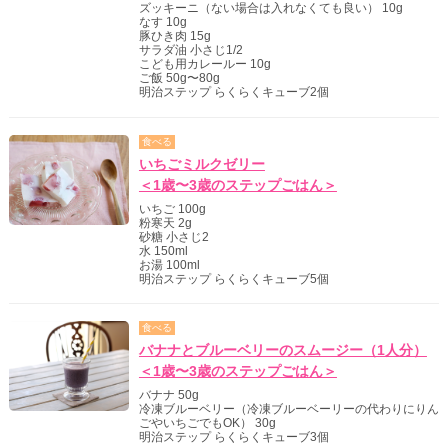
ズッキーニ（ない場合は入れなくても良い） 10g
なす 10g
豚ひき肉 15g
サラダ油 小さじ1/2
こども用カレールー 10g
ご飯 50g〜80g
明治ステップ らくらくキューブ2個
食べる
いちごミルクゼリー
＜1歳〜3歳のステップごはん＞
いちご 100g
粉寒天 2g
砂糖 小さじ2
水 150ml
お湯 100ml
明治ステップ らくらくキューブ5個
食べる
バナナとブルーベリーのスムージー（1人分）
＜1歳〜3歳のステップごはん＞
バナナ 50g
冷凍ブルーベリー（冷凍ブルーベーリーの代わりにりん
ごやいちごでもOK） 30g
明治ステップ らくらくキューブ3個