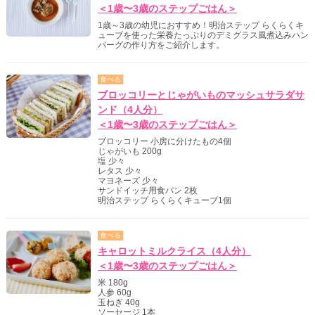
＜1歳〜3歳のステップごはん＞
1歳～3歳の幼児におすすめ！明治ステップ らくらくキ
ューブを使った栄養たっぷりのデミグラス風煮込みハン
バーグの作り方をご紹介します。
食べる
ブロッコリーとじゃがいものマッシュサラダサ
ンド（4人分）
＜1歳〜3歳のステップごはん＞
ブロッコリー 小房に分けたもの4個
じゃがいも 200g
塩 少々
レタス 少々
マヨネーズ 少々
サンドイッチ用食パン 2枚
明治ステップ らくらくキューブ1個
食べる
キャロットミルクライス（4人分）
＜1歳〜3歳のステップごはん＞
米 180g
人参 60g
玉ねぎ 40g
ソーセージ 1本