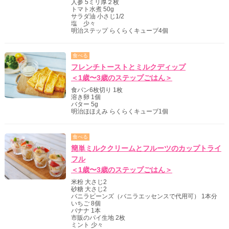
人参 5ミリ厚２枚
トマト水煮 50g
サラダ油 小さじ1/2
塩 少々
明治ステップ らくらくキューブ4個
食べる
フレンチトーストとミルクディップ
＜1歳〜3歳のステップごはん＞
食パン6枚切り 1枚
溶き卵 1個
バター 5g
明治ほほえみ らくらくキューブ1個
食べる
簡単ミルククリームとフルーツのカップトライ
フル
＜1歳〜3歳のステップごはん＞
米粉 大さじ2
砂糖 大さじ2
バニラビーンズ（バニラエッセンスで代用可） 1本分
いちご 8個
バナナ 1本
市販のパイ生地 2枚
ミント 少々