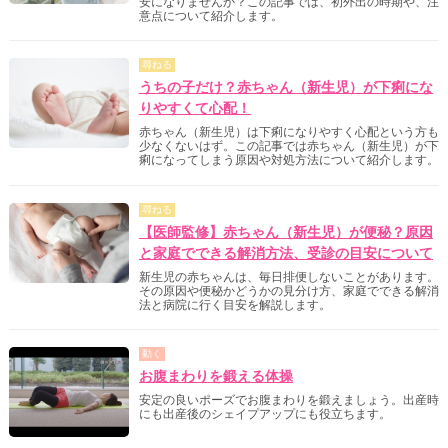
安になりませんか？この記事では、初外出の時期や、注
意点について紹介します。
尋ねる
うちの子だけ？赤ちゃん（新生児）が下痢にな
りやすくて心配！
赤ちゃん（新生児）は下痢になりやすく心配という方も
少なくないはず。この記事では赤ちゃん（新生児）が下
痢になってしまう原因や対処方法について紹介します。
尋ねる
【医師監修】赤ちゃん（新生児）が便秘？原因
と家庭でできる解消方法、受診の目安について
新生児の赤ちゃんは、毎日排便しないことがあります。
その原因や便秘かどうかの見分け方、家庭でできる解消
法と病院に行く目安を解説します。
動く
お腹まわりを鍛える体操
安定の良いポーズでお腹まわりを鍛えましょう。出産時
にも出産後のシェイプアップにも役立ちます。