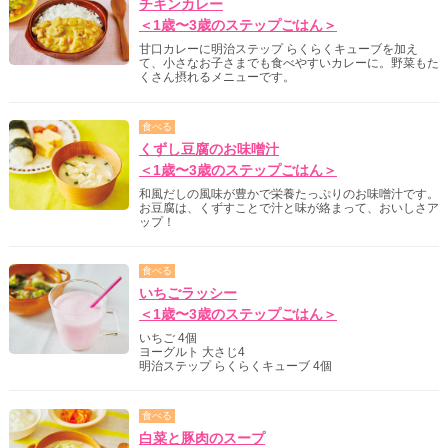
チキンカレー
＜1歳〜3歳のステップごはん＞
甘口カレーに明治ステップ らくらくキューブを加え
て、小さなお子さまでも食べやすいカレーに。野菜もた
くさん摂れるメニューです。
食べる
くずし豆腐のお味噌汁
＜1歳〜3歳のステップごはん＞
和風だしの風味が豊かで栄養たっぷりのお味噌汁です。
お豆腐は、くずすことで汁と味が絡まって、おいしさア
ップ！
食べる
いちごラッシー
＜1歳〜3歳のステップごはん＞
いちご 4個
ヨーグルト 大さじ4
明治ステップ らくらくキューブ 4個
食べる
白菜と豚肉のスープ