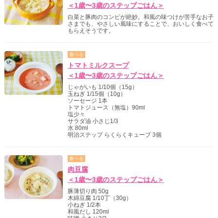
＜1歳〜3歳のステップごはん＞
白菜と豚肉のコンビが絶妙。和風の味つけが苦手なお子
さまでも、やさしい風味にすることで、おいしく食べて
もらえそうです。
食べる
トマトミルクスープ
＜1歳〜3歳のステップごはん＞
じゃがいも 1/10個（15g）
玉ねぎ 1/15個（10g）
ソーセージ 1本
トマトジュース（無塩）90ml
塩少々
サラダ油 小さじ1/3
水 80ml
明治ステップ らくらくキューブ 3個
食べる
肉豆腐
＜1歳〜3歳のステップごはん＞
豚薄切り肉 50g
木綿豆腐 1/10丁（30g）
小ねぎ 1/2本
和風だし 120ml