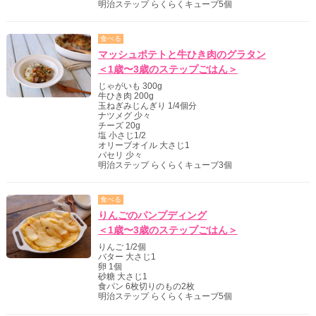
明治ステップ らくらくキューブ5個
食べる
マッシュポテトと牛ひき肉のグラタン
＜1歳〜3歳のステップごはん＞
じゃがいも 300g
牛ひき肉 200g
玉ねぎみじんぎり 1/4個分
ナツメグ 少々
チーズ 20g
塩 小さじ1/2
オリーブオイル 大さじ1
パセリ 少々
明治ステップ らくらくキューブ3個
食べる
りんごのパンプディング
＜1歳〜3歳のステップごはん＞
りんご 1/2個
バター 大さじ1
卵 1個
砂糖 大さじ1
食パン 6枚切りのもの2枚
明治ステップ らくらくキューブ5個