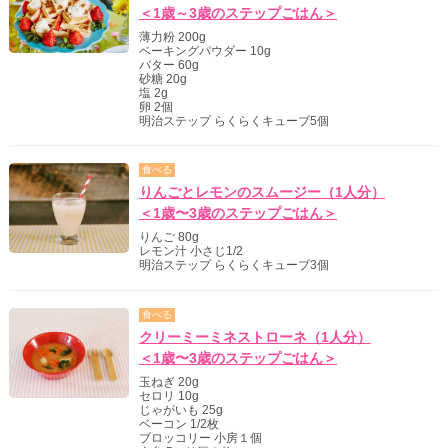
＜1歳～3歳のステップごはん＞
薄力粉 200g
ベーキングパウダー 10g
バター 60g
砂糖 20g
塩 2g
卵 2個
明治ステップ らくらくキューブ5個
食べる
りんごとレモンのスムージー（1人分）
＜1歳〜3歳のステップごはん＞
りんご 80g
レモン汁 小さじ1/2
明治ステップ らくらくキューブ3個
食べる
クリーミーミネストローネ（1人分）
＜1歳〜3歳のステップごはん＞
玉ねぎ 20g
セロリ 10g
じゃがいも 25g
ベーコン 1/2枚
ブロッコリー 小房１個