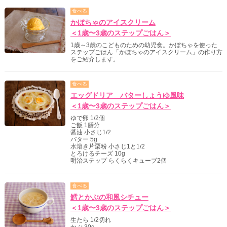
食べる
かぼちゃのアイスクリーム
＜1歳〜3歳のステップごはん＞
1歳～3歳のこどものための幼児食。かぼちゃを使った
ステップごはん「かぼちゃのアイスクリーム」の作り方
をご紹介します。
食べる
エッグドリア バターしょうゆ風味
＜1歳〜3歳のステップごはん＞
ゆで卵 1/2個
ご飯 1膳分
醤油 小さじ1/2
バター 5g
水溶き片栗粉 小さじ1と1/2
とろけるチーズ 10g
明治ステップ らくらくキューブ2個
食べる
鱈とかぶの和風シチュー
＜1歳〜3歳のステップごはん＞
生たら 1/2切れ
かぶ 30g