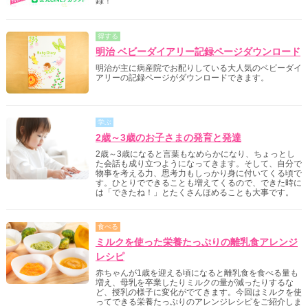
録！
得する
明治 ベビーダイアリー記録ページダウンロード
明治が主に病産院でお配りしている大人気のベビーダイ
アリーの記録ページがダウンロードできます。
学ぶ
2歳～3歳のお子さまの発育と発達
2歳～3歳になると言葉もなめらかになり、ちょっとし
た会話も成り立つようになってきます。そして、自分で
物事を考える力、思考力もしっかり身に付いてくる頃で
す。ひとりでできることも増えてくるので、できた時に
は「できたね！」とたくさんほめることも大事です。
食べる
ミルクを使った栄養たっぷりの離乳食アレンジ
レシピ
赤ちゃんが1歳を迎える頃になると離乳食を食べる量も
増え、母乳を卒業したりミルクの量が減ったりするな
ど、授乳の様子に変化がでてきます。今回はミルクを使
ってできる栄養たっぷりのアレンジレシピをご紹介しま