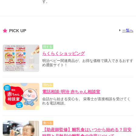
す。
PICK UP
一覧へ
得する
らくらくショッピング
明治ベビー関連商品が、お得な価格で購入できるおすす
め通販サイト！
尋ねる
電話相談:明治 赤ちゃん相談室
会話から始まる安心を。 栄養士が直接相談を受けてく
れる電話相談。
食べる
【助産師監修】離乳食はいつから始める？目安
時期と月齢別の離乳食の内容について