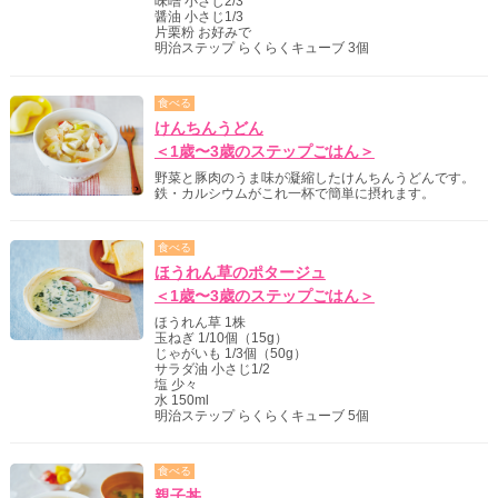
味噌 小さじ2/3
醤油 小さじ1/3
片栗粉 お好みで
明治ステップ らくらくキューブ 3個
食べる
けんちんうどん
＜1歳〜3歳のステップごはん＞
野菜と豚肉のうま味が凝縮したけんちんうどんです。
鉄・カルシウムがこれ一杯で簡単に摂れます。
食べる
ほうれん草のポタージュ
＜1歳〜3歳のステップごはん＞
ほうれん草 1株
玉ねぎ 1/10個（15g）
じゃがいも 1/3個（50g）
サラダ油 小さじ1/2
塩 少々
水 150ml
明治ステップ らくらくキューブ 5個
食べる
親子丼