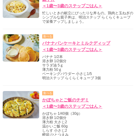
＜1歳〜3歳のステップごはん＞
忙しいときの献立にぴったりな丼もの。鶏肉と玉ねぎの
シンプルな親子丼は、明治ステップ らくらくキューブ
で栄養アップしましょう。
食べる
バナナパンケーキとミルクディップ
＜1歳〜3歳のステップごはん＞
バナナ 1/2本
溶き卵 1/2個分
サラダ油 5ｇ
薄力粉 50ｇ
ベーキングパウダー 小さじ1/5
明治ステップ らくらくキューブ 3個
食べる
かぼちゃとご飯のチヂミ
＜1歳〜3歳のステップごはん＞
かぼちゃ 1/40個（30g）
溶き卵 1/2個分
薄力粉 大さじ2
温かいご飯 60g
しらす 小さじ2
鰹節 ひとつまみ