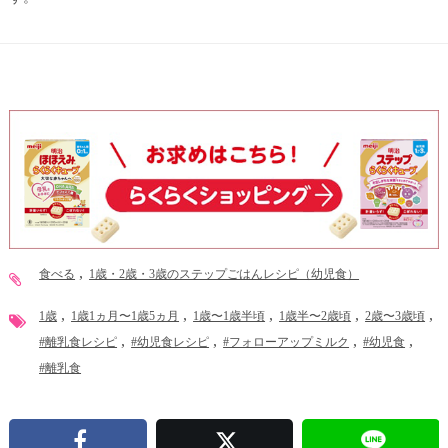
食べる
1歳・2歳・3歳のステップごはんレシピ（幼児食）
1歳
1歳1ヵ月〜1歳5ヵ月
1歳〜1歳半頃
1歳半〜2歳頃
2歳〜3歳頃
#離乳食レシピ
#幼児食レシピ
#フォローアップミルク
#幼児食
#離乳食
Facebook
X