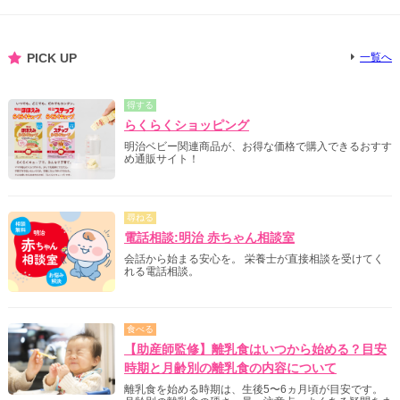
PICK UP
一覧へ
得する
らくらくショッピング
明治ベビー関連商品が、お得な価格で購入できるおすす
め通販サイト！
尋ねる
電話相談:明治 赤ちゃん相談室
会話から始まる安心を。 栄養士が直接相談を受けてく
れる電話相談。
食べる
【助産師監修】離乳食はいつから始める？目安
時期と月齢別の離乳食の内容について
離乳食を始める時期は、生後5〜6ヵ月頃が目安です。