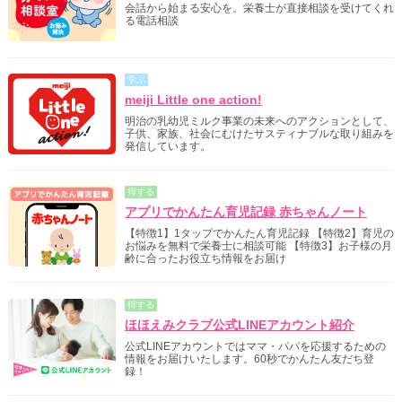
会話から始まる安心を。栄養士が直接相談を受けてくれ
る電話相談
学ぶ
meiji Little one action!
明治の乳幼児ミルク事業の未来へのアクションとして、
子供、家族、社会にむけたサスティナブルな取り組みを
発信しています。
得する
アプリでかんたん育児記録 赤ちゃんノート
【特徴1】1タップでかんたん育児記録 【特徴2】育児の
お悩みを無料で栄養士に相談可能 【特徴3】お子様の月
齢に合ったお役立ち情報をお届け
得する
ほほえみクラブ公式LINEアカウント紹介
公式LINEアカウントではママ・パパを応援するための
情報をお届けいたします。60秒でかんたん友だち登
録！