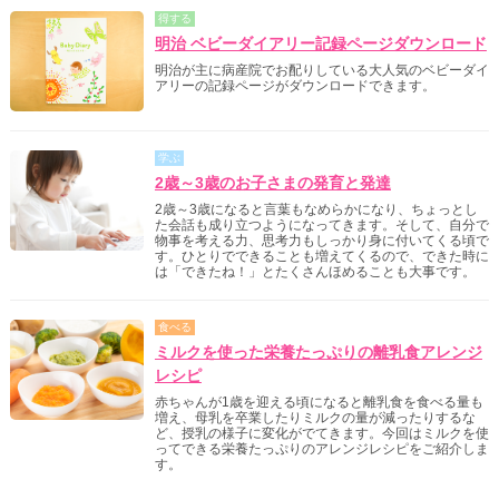
得する
明治 ベビーダイアリー記録ページダウンロード
明治が主に病産院でお配りしている大人気のベビーダイ
アリーの記録ページがダウンロードできます。
学ぶ
2歳～3歳のお子さまの発育と発達
2歳～3歳になると言葉もなめらかになり、ちょっとし
た会話も成り立つようになってきます。そして、自分で
物事を考える力、思考力もしっかり身に付いてくる頃で
す。ひとりでできることも増えてくるので、できた時に
は「できたね！」とたくさんほめることも大事です。
食べる
ミルクを使った栄養たっぷりの離乳食アレンジ
レシピ
赤ちゃんが1歳を迎える頃になると離乳食を食べる量も
増え、母乳を卒業したりミルクの量が減ったりするな
ど、授乳の様子に変化がでてきます。今回はミルクを使
ってできる栄養たっぷりのアレンジレシピをご紹介しま
す。