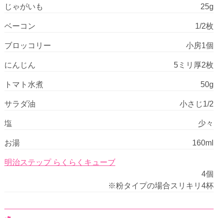
じゃがいも
25g
ベーコン
1/2枚
ブロッコリー
小房1個
にんじん
5ミリ厚2枚
トマト水煮
50g
サラダ油
小さじ1/2
塩
少々
お湯
160ml
明治ステップ らくらくキューブ
4個
※粉タイプの場合スリキリ4杯