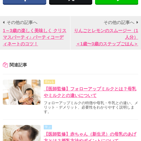
その他の記事へ
その他の記事へ
1～3歳の楽しく美味しく クリス
りんごとレモンのスムージー（1
マスパーティ♪ パーティコーデ
人分）
ィネートのコツ！
＜1歳〜3歳のステップごはん＞
関連記事
尋ねる
【医師監修】フォローアップミルクとは？母乳
やミルクとの違いについて
フォローアップミルクの特徴や母乳・牛乳との違い、メ
リット・デメリット、必要性をわかりやすく説明しま
す。
学ぶ
【医師監修】赤ちゃん（新生児）の母乳のあげ
方とは？授乳方法やポイントについて