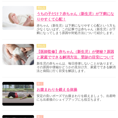
尋ねる
うちの子だけ？赤ちゃん（新生児）が下痢にな
りやすくて心配！
赤ちゃん（新生児）は下痢になりやすく心配という方も
少なくないはず。この記事では赤ちゃん（新生児）が下
痢になってしまう原因や対処方法について紹介します。
尋ねる
【医師監修】赤ちゃん（新生児）が便秘？原因
と家庭でできる解消方法、受診の目安について
新生児の赤ちゃんは、毎日排便しないことがあります。
その原因や便秘かどうかの見分け方、家庭でできる解消
法と病院に行く目安を解説します。
動く
お腹まわりを鍛える体操
安定の良いポーズでお腹まわりを鍛えましょう。出産時
にも出産後のシェイプアップにも役立ちます。
動く