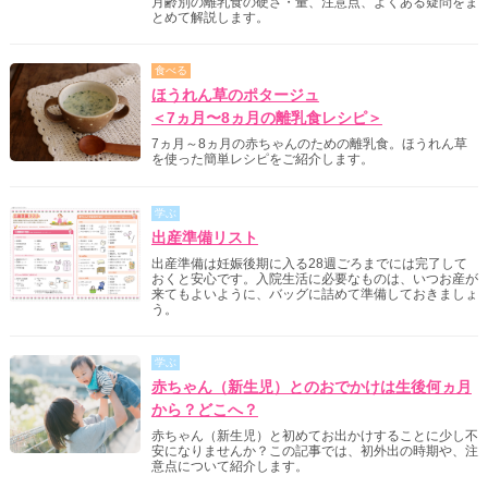
月齢別の離乳食の硬さ・量、注意点、よくある疑問をま
とめて解説します。
食べる
ほうれん草のポタージュ
＜7ヵ月〜8ヵ月の離乳食レシピ＞
7ヵ月～8ヵ月の赤ちゃんのための離乳食。ほうれん草
を使った簡単レシピをご紹介します。
学ぶ
出産準備リスト
出産準備は妊娠後期に入る28週ごろまでには完了して
おくと安心です。入院生活に必要なものは、いつお産が
来てもよいように、バッグに詰めて準備しておきましょ
う。
学ぶ
赤ちゃん（新生児）とのおでかけは生後何ヵ月
から？どこへ？
赤ちゃん（新生児）と初めてお出かけすることに少し不
安になりませんか？この記事では、初外出の時期や、注
意点について紹介します。