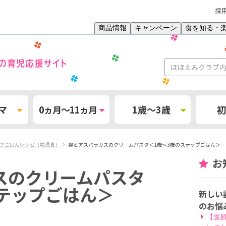
採
商品情報
キャンペーン
食を知る・
マ
0ヵ月～11ヵ月
1歳～3歳
初
鶏とアスパラガスのクリームパスタ＜1歳〜3歳のステップごはん＞
ップごはんレシピ（幼児食）
お
スのクリームパスタ
ステップごはん＞
新しい
のお悩
【医