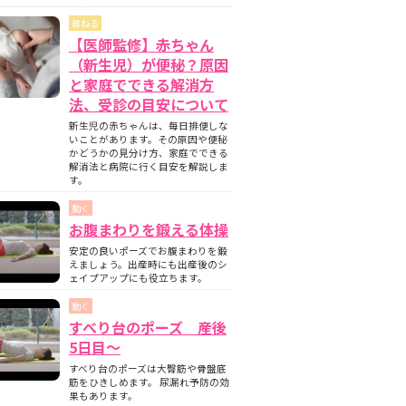
尋ねる
【医師監修】赤ちゃん
（新生児）が便秘？原因
と家庭でできる解消方
法、受診の目安について
新生児の赤ちゃんは、毎日排便しな
いことがあります。その原因や便秘
かどうかの見分け方、家庭でできる
解消法と病院に行く目安を解説しま
す。
動く
お腹まわりを鍛える体操
安定の良いポーズでお腹まわりを鍛
えましょう。出産時にも出産後のシ
ェイプアップにも役立ちます。
動く
すべり台のポーズ 産後
5日目〜
すべり台のポーズは大臀筋や骨盤底
筋をひきしめます。 尿漏れ予防の効
果もあります。