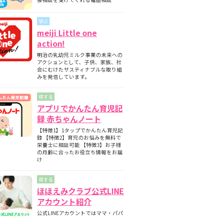
期と月齢別の離乳食の内容について
師監修】フォローアップミルクとは？母
学ぶ
ミルクとの違いについて
meiji Little one
護師監修】フォローアップミルクはいつ
action!
始める？切り替えの目安と必要性を解説
明治の乳幼児ミルク事業の未来への
護師監修】フォローアップミルクはいつ
アクションとして、子供、家族、社
飲ませる？タイミングの目安と注意点
会にむけたサスティナブルな取り組
みを発信しています。
得する
アプリでかんたん育児記
録 赤ちゃんノート
【特徴1】1タップでかんたん育児記
録 【特徴2】育児のお悩みを無料で
栄養士に相談可能 【特徴3】お子様
の月齢に合ったお役立ち情報をお届
け
得する
ほほえみクラブ公式LINE
アカウント紹介
公式LINEアカウントではママ・パパ