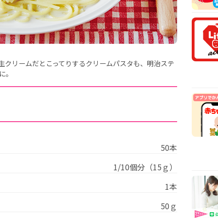
安時
【医
乳や
【看
から
【看
生クリームだとこってりするクリームパスタも、明治ステ
まで
に。
50本
1/10個分（15ｇ）
1本
50ｇ