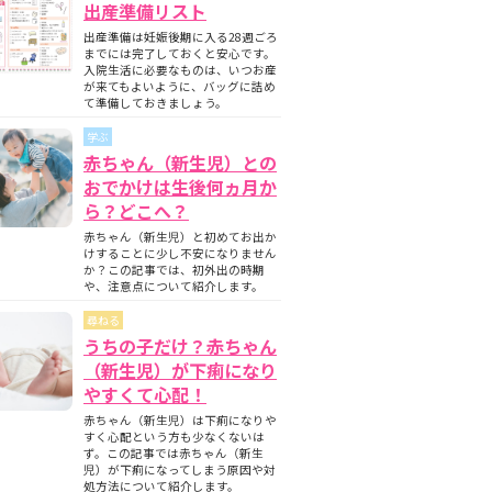
出産準備リスト
出産準備は妊娠後期に入る28週ごろ
までには完了しておくと安心です。
入院生活に必要なものは、いつお産
が来てもよいように、バッグに詰め
て準備しておきましょう。
学ぶ
赤ちゃん（新生児）との
おでかけは生後何ヵ月か
ら？どこへ？
赤ちゃん（新生児）と初めてお出か
けすることに少し不安になりません
か？この記事では、初外出の時期
や、注意点について紹介します。
尋ねる
うちの子だけ？赤ちゃん
（新生児）が下痢になり
やすくて心配！
赤ちゃん（新生児）は下痢になりや
すく心配という方も少なくないは
ず。この記事では赤ちゃん（新生
児）が下痢になってしまう原因や対
処方法について紹介します。