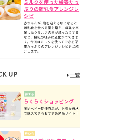
ミルクを使った栄養たっ
ぷりの離乳食アレンジレ
シピ
赤ちゃんが1歳を迎える頃になると
離乳食を食べる量も増え、母乳を卒
業したりミルクの量が減ったりする
など、授乳の様子に変化がでてきま
す。今回はミルクを使ってできる栄
養たっぷりのアレンジレシピをご紹
介します。
CK UP
一覧
得する
らくらくショッピング
明治ベビー関連商品が、お得な価格
で購入できるおすすめ通販サイト！
尋ねる