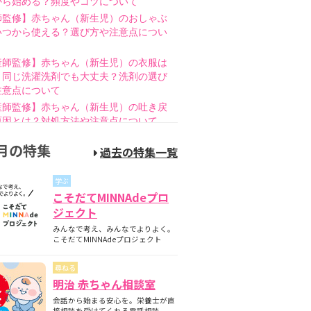
から始める？頻度やコツについて
師監修】赤ちゃん（新生児）のおしゃぶ
いつから使える？選び方や注意点につい
産師監修】赤ちゃん（新生児）の衣服は
と同じ洗濯洗剤でも大丈夫？洗剤の選び
注意点について
産師監修】赤ちゃん（新生児）の吐き戻
原因とは？対処方法や注意点について
師監修】赤ちゃん（新生児）の母乳のあ
月の特集
過去の特集一覧
とは？授乳方法やポイントについて
護師監修】哺乳瓶の消毒はいつまで必
学ぶ
煮沸・電子レンジの違いも紹介
こそだてMINNAdeプロ
師監修】新生児の成長曲線とは？成長曲
ジェクト
下回るときの対策について
みんなで考え、みんなでよりよく。
師監修】赤ちゃん（新生児）が便秘？原
こそだてMINNAdeプロジェクト
家庭でできる解消方法、受診の目安につ
尋ねる
産師監修】離乳食の進め方とは？月齢
明治 赤ちゃん相談室
隔週のスケジュールやNG食材について
会話から始まる安心を。栄養士が直
産師監修】離乳食はいつから始める？目
接相談を受けてくれる電話相談