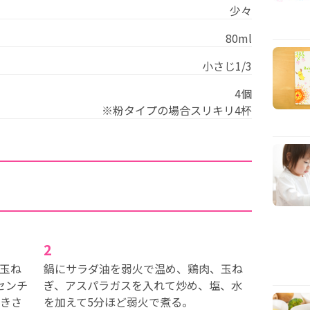
少々
80ml
小さじ1/3
4個
※粉タイプの場合スリキリ4杯
2
玉ね
鍋にサラダ油を弱火で温め、鶏肉、玉ね
センチ
ぎ、アスパラガスを入れて炒め、塩、水
きさ
を加えて5分ほど弱火で煮る。