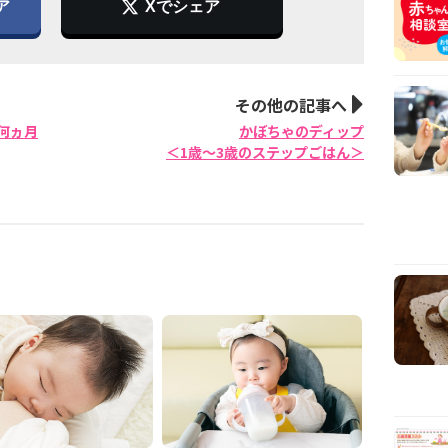
ア
Xでシェア
その他の記事へ
何ヵ月
かぼちゃのディップ
＜1歳〜3歳のステップごはん＞