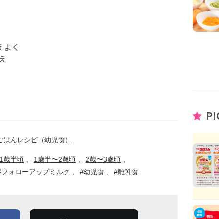
えよく
え
PI
プごはんレシピ（幼児食）
1歳半頃
1歳半〜2歳頃
2歳〜3歳頃
#フォローアップミルク
#幼児食
#離乳食