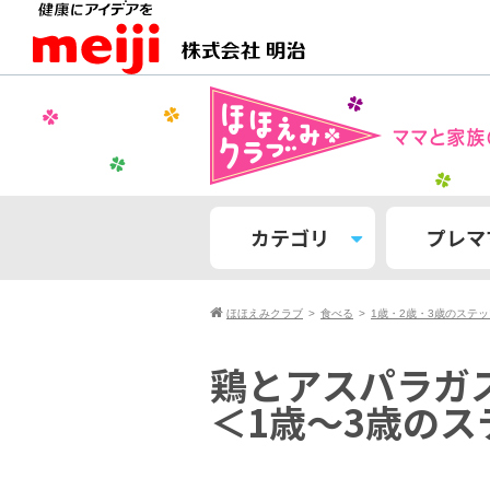
カテゴリ
プレマ
ほほえみクラブ
食べる
1歳・2歳・3歳のステ
鶏とアスパラガ
＜1歳〜3歳の