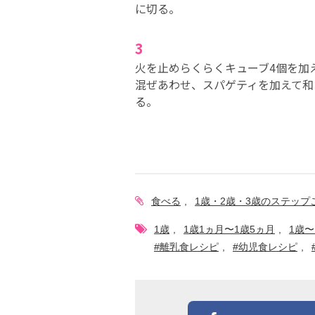
に切る。
3
火を止めらくらくキューブ4個を加
混ぜあわせ、スパゲティを加えて和
る。
食べる
1歳・2歳・3歳のステッ
1歳
1歳1ヵ月〜1歳5ヵ月
1歳〜
#離乳食レシピ
#幼児食レシピ