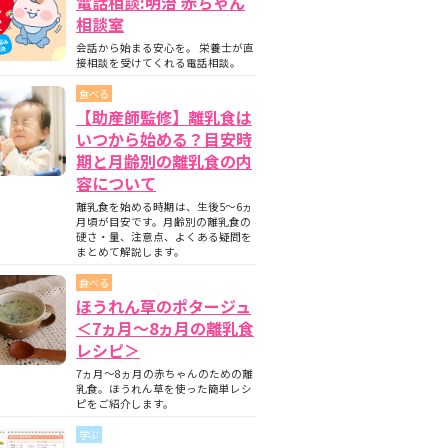
電話相談:明治 赤ちゃん
相談室
会話から始まる安心を。 栄養士が直
接相談を受けてくれる電話相談。
食べる
【助産師監修】離乳食は
いつから始める？目安時
期と月齢別の離乳食の内
容について
離乳食を始める時期は、生後5〜6ヵ
月頃が目安です。月齢別の離乳食の
硬さ・量、注意点、よくある疑問を
まとめて解説します。
食べる
ほうれん草のポタージュ
＜7ヵ月〜8ヵ月の離乳食
レシピ＞
7ヵ月～8ヵ月の赤ちゃんのための離
乳食。ほうれん草を使った簡単レシ
ピをご紹介します。
学ぶ