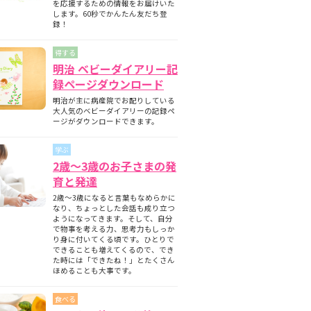
を応援するための情報をお届けいた
します。60秒でかんたん友だち登
録！
得する
明治 ベビーダイアリー記
録ページダウンロード
明治が主に病産院でお配りしている
大人気のベビーダイアリーの記録ペ
ージがダウンロードできます。
学ぶ
2歳～3歳のお子さまの発
育と発達
2歳～3歳になると言葉もなめらかに
なり、ちょっとした会話も成り立つ
ようになってきます。そして、自分
で物事を考える力、思考力もしっか
り身に付いてくる頃です。ひとりで
できることも増えてくるので、でき
た時には「できたね！」とたくさん
ほめることも大事です。
食べる