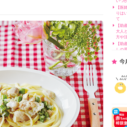
いつ
【医
りは
て
【助
大人
方や
【助
しの
【医
今
げ方
【看
要？
【医
線を
【医
因と
いて
【助
別・
【助