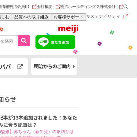
用情報
明治会員ID
会社概要
明治ホールディングス株式会社
サステナビリティ
楽しむ
品質への取り組み
お客様サポート
友だち追加
パパ
明治からのご案内
知らせ
記事が13本追加されました！あなた
みに合う記事は？
師監修】赤ちゃん（新生児）の爪切りは