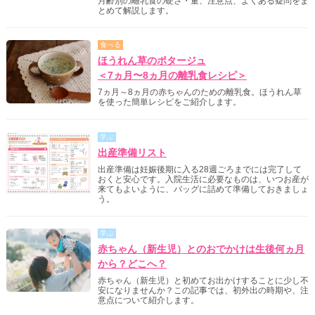
月齢別の離乳食の硬さ・量、注意点、よくある疑問をま
とめて解説します。
食べる
ほうれん草のポタージュ
＜7ヵ月〜8ヵ月の離乳食レシピ＞
7ヵ月～8ヵ月の赤ちゃんのための離乳食。ほうれん草
を使った簡単レシピをご紹介します。
学ぶ
出産準備リスト
出産準備は妊娠後期に入る28週ごろまでには完了して
おくと安心です。入院生活に必要なものは、いつお産が
来てもよいように、バッグに詰めて準備しておきましょ
う。
学ぶ
赤ちゃん（新生児）とのおでかけは生後何ヵ月
から？どこへ？
赤ちゃん（新生児）と初めてお出かけすることに少し不
安になりませんか？この記事では、初外出の時期や、注
意点について紹介します。