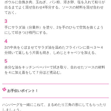
ボウルに合挽き肉、玉ねぎ、パン粉、溶き卵、塩を入れて粘りが
出るまでよく混ぜ合わせ4等分する。ソースの材料を混ぜ合わせ
ておく。
3
手にサラダ油（分量外）を塗り、2を手のひらで空気を抜くよう
にして叩きつけ楕円にする。
4
2の中央をくぼませてサラダ油を温めたフライパンに並べ３〜４
分焼いて返しもう片面も焼き、しめじとキャベツを加える。
5
余分な油をキッチンペーパーで拭き取り、合わせたソースの材料
を４に加え蓋をして７分ほど煮込む。
お手伝いポイント！
ハンバーグを一緒にこねて、まるめたり三角の形にしてもらったり
しましょう。