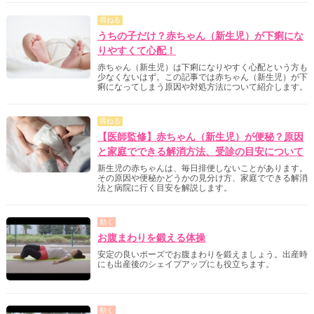
尋ねる
うちの子だけ？赤ちゃん（新生児）が下痢にな
りやすくて心配！
赤ちゃん（新生児）は下痢になりやすく心配という方も
少なくないはず。この記事では赤ちゃん（新生児）が下
痢になってしまう原因や対処方法について紹介します。
尋ねる
【医師監修】赤ちゃん（新生児）が便秘？原因
と家庭でできる解消方法、受診の目安について
新生児の赤ちゃんは、毎日排便しないことがあります。
その原因や便秘かどうかの見分け方、家庭でできる解消
法と病院に行く目安を解説します。
動く
お腹まわりを鍛える体操
安定の良いポーズでお腹まわりを鍛えましょう。出産時
にも出産後のシェイプアップにも役立ちます。
動く