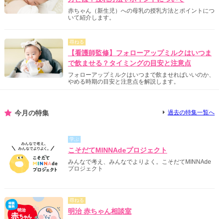
赤ちゃん（新生児）への母乳の授乳方法とポイントにつ
いて紹介します。
尋ねる
【看護師監修】フォローアップミルクはいつま
で飲ませる？タイミングの目安と注意点
フォローアップミルクはいつまで飲ませればいいのか、
やめる時期の目安と注意点を解説します。
今月の特集
過去の特集一覧へ
学ぶ
こそだてMINNAdeプロジェクト
みんなで考え、みんなでよりよく。こそだてMINNAde
プロジェクト
尋ねる
明治 赤ちゃん相談室