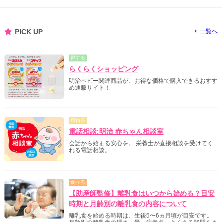
PICK UP
一覧へ
得する
らくらくショッピング
明治ベビー関連商品が、お得な価格で購入できるおすす
め通販サイト！
尋ねる
電話相談:明治 赤ちゃん相談室
会話から始まる安心を。 栄養士が直接相談を受けてく
れる電話相談。
食べる
【助産師監修】離乳食はいつから始める？目安
時期と月齢別の離乳食の内容について
離乳食を始める時期は、生後5〜6ヵ月頃が目安です。