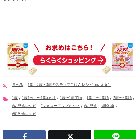
食べる
1歳・2歳・3歳のステップごはんレシピ（幼児食）
1歳
1歳1ヵ月〜1歳5ヵ月
1歳〜1歳半頃
1歳半〜2歳頃
2歳〜3歳頃
#幼児食レシピ
#フォローアップミルク
#幼児食
#離乳食
#離乳食レシピ
Facebook
X