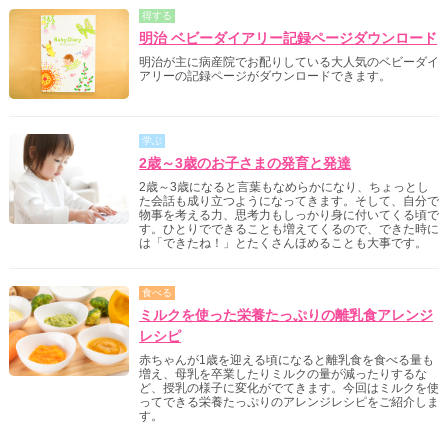
得する
明治 ベビーダイアリー記録ページダウンロード
明治が主に病産院でお配りしている大人気のベビーダイ
アリーの記録ページがダウンロードできます。
学ぶ
2歳～3歳のお子さまの発育と発達
2歳～3歳になると言葉もなめらかになり、ちょっとし
た会話も成り立つようになってきます。そして、自分で
物事を考える力、思考力もしっかり身に付いてくる頃で
す。ひとりでできることも増えてくるので、できた時に
は「できたね！」とたくさんほめることも大事です。
食べる
ミルクを使った栄養たっぷりの離乳食アレンジ
レシピ
赤ちゃんが1歳を迎える頃になると離乳食を食べる量も
増え、母乳を卒業したりミルクの量が減ったりするな
ど、授乳の様子に変化がでてきます。今回はミルクを使
ってできる栄養たっぷりのアレンジレシピをご紹介しま
す。