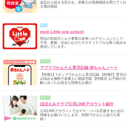
会話から始まる安心を。栄養士が直接相談を受けてくれ
る電話相談
学ぶ
meiji Little one action!
明治の乳幼児ミルク事業の未来へのアクションとして、
子供、家族、社会にむけたサスティナブルな取り組みを
発信しています。
得する
アプリでかんたん育児記録 赤ちゃんノート
【特徴1】1タップでかんたん育児記録 【特徴2】育児の
お悩みを無料で栄養士に相談可能 【特徴3】お子様の月
齢に合ったお役立ち情報をお届け
得する
ほほえみクラブ公式LINEアカウント紹介
公式LINEアカウントではママ・パパを応援するための
情報をお届けいたします。60秒でかんたん友だち登
録！