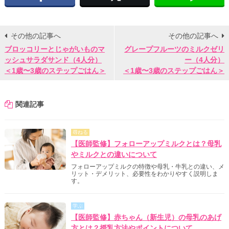
その他の記事へ
その他の記事へ
ブロッコリーとじゃがいものマ
グレープフルーツのミルクゼリ
ッシュサラダサンド（4人分）
ー（4人分）
＜1歳〜3歳のステップごはん＞
＜1歳〜3歳のステップごはん＞
関連記事
尋ねる
【医師監修】フォローアップミルクとは？母乳
やミルクとの違いについて
フォローアップミルクの特徴や母乳・牛乳との違い、メ
リット・デメリット、必要性をわかりやすく説明しま
す。
学ぶ
【医師監修】赤ちゃん（新生児）の母乳のあげ
方とは？授乳方法やポイントについて