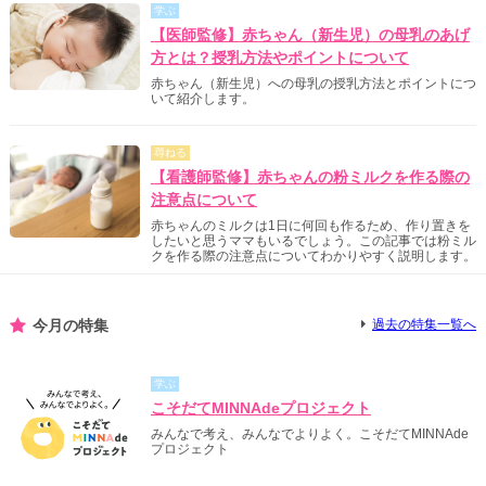
学ぶ
【医師監修】赤ちゃん（新生児）の母乳のあげ
方とは？授乳方法やポイントについて
赤ちゃん（新生児）への母乳の授乳方法とポイントにつ
いて紹介します。
尋ねる
【看護師監修】赤ちゃんの粉ミルクを作る際の
注意点について
赤ちゃんのミルクは1日に何回も作るため、作り置きを
したいと思うママもいるでしょう。この記事では粉ミル
クを作る際の注意点についてわかりやすく説明します。
今月の特集
過去の特集一覧へ
学ぶ
こそだてMINNAdeプロジェクト
みんなで考え、みんなでよりよく。こそだてMINNAde
プロジェクト