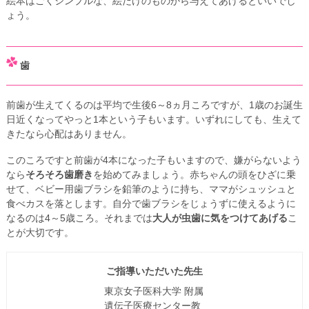
絵本はごくシンプルな、絵だけのものから与えてあげるといいでし
ょう。
歯
前歯が生えてくるのは平均で生後6～8ヵ月ころですが、1歳のお誕生
日近くなってやっと1本という子もいます。いずれにしても、生えて
きたなら心配はありません。
このころですと前歯が4本になった子もいますので、嫌がらないよう
なら
そろそろ歯磨き
を始めてみましょう。赤ちゃんの頭をひざに乗
せて、ベビー用歯ブラシを鉛筆のように持ち、ママがシュッシュと
食べカスを落とします。自分で歯ブラシをじょうずに使えるように
なるのは4～5歳ころ。それまでは
大人が虫歯に気をつけてあげる
こ
とが大切です。
ご指導いただいた先生
東京女子医科大学 附属
遺伝子医療センター教