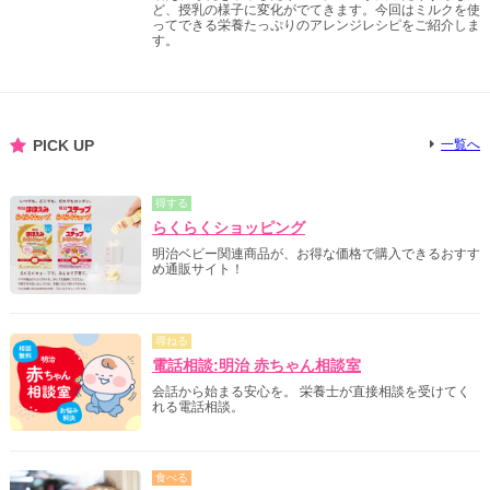
ど、授乳の様子に変化がでてきます。今回はミルクを使
ってできる栄養たっぷりのアレンジレシピをご紹介しま
す。
PICK UP
一覧へ
得する
らくらくショッピング
明治ベビー関連商品が、お得な価格で購入できるおすす
め通販サイト！
尋ねる
電話相談:明治 赤ちゃん相談室
会話から始まる安心を。 栄養士が直接相談を受けてく
れる電話相談。
食べる