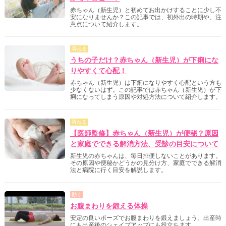
赤ちゃん（新生児）と初めてお出かけすることに少し不
安になりませんか？この記事では、初外出の時期や、注
意点について紹介します。
尋ねる
うちの子だけ？赤ちゃん（新生児）が下痢にな
りやすくて心配！
赤ちゃん（新生児）は下痢になりやすく心配という方も
少なくないはず。この記事では赤ちゃん（新生児）が下
痢になってしまう原因や対処方法について紹介します。
尋ねる
【医師監修】赤ちゃん（新生児）が便秘？原因
と家庭でできる解消方法、受診の目安について
新生児の赤ちゃんは、毎日排便しないことがあります。
その原因や便秘かどうかの見分け方、家庭でできる解消
法と病院に行く目安を解説します。
動く
お腹まわりを鍛える体操
安定の良いポーズでお腹まわりを鍛えましょう。出産時
にも出産後のシェイプアップにも役立ちます。