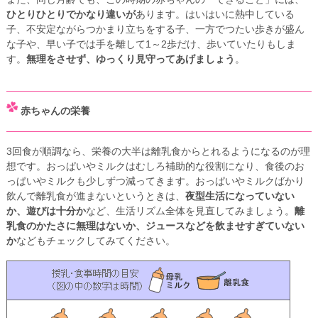
ひとりひとりでかなり違いが
あります。はいはいに熱中している
子、不安定ながらつかまり立ちをする子、一方でつたい歩きが盛ん
な子や、早い子では手を離して1～2歩だけ、歩いていたりもしま
す。
無理をさせず、ゆっくり見守ってあげましょう
。
赤ちゃんの栄養
3回食が順調なら、栄養の大半は離乳食からとれるようになるのが理
想です。おっぱいやミルクはむしろ補助的な役割になり、食後のお
っぱいやミルクも少しずつ減ってきます。おっぱいやミルクばかり
飲んで離乳食が進まないというときは、
夜型生活になっていない
か、遊びは十分か
など、生活リズム全体を見直してみましょう。
離
乳食のかたさに無理はないか、ジュースなどを飲ませすぎていない
か
などもチェックしてみてください。