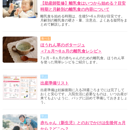
【助産師監修】離乳食はいつから始める？目安
時期と月齢別の離乳食の内容について
離乳食を始める時期は、生後5〜6ヵ月頃が目安です。
月齢別の離乳食の硬さ・量、注意点、よくある疑問をま
とめて解説します。
食べる
ほうれん草のポタージュ
＜7ヵ月〜8ヵ月の離乳食レシピ＞
7ヵ月～8ヵ月の赤ちゃんのための離乳食。ほうれん草
を使った簡単レシピをご紹介します。
学ぶ
出産準備リスト
出産準備は妊娠後期に入る28週ごろまでには完了して
おくと安心です。入院生活に必要なものは、いつお産が
来てもよいように、バッグに詰めて準備しておきましょ
う。
学ぶ
赤ちゃん（新生児）とのおでかけは生後何ヵ月
から？どこへ？