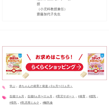
授
（小児科教授兼任）
齋藤加代子先生
学ぶ
赤ちゃんの発育と発達＜0ヵ月〜11ヵ月＞
生後11ヵ月
生後8ヵ月〜11ヵ月
#育児サポート
#発育
#授乳
#母乳
#乳児用ミルク
#離乳食