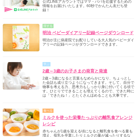
公式LINEアカウントではママ・パパを応援するための
情報をお届けいたします。60秒でかんたん友だち登
録！
得する
明治 ベビーダイアリー記録ページダウンロード
明治が主に病産院でお配りしている大人気のベビーダイ
アリーの記録ページがダウンロードできます。
学ぶ
2歳～3歳のお子さまの発育と発達
2歳～3歳になると言葉もなめらかになり、ちょっとし
た会話も成り立つようになってきます。そして、自分で
物事を考える力、思考力もしっかり身に付いてくる頃で
す。ひとりでできることも増えてくるので、できた時に
は「できたね！」とたくさんほめることも大事です。
食べる
ミルクを使った栄養たっぷりの離乳食アレンジ
レシピ
赤ちゃんが1歳を迎える頃になると離乳食を食べる量も
増え、母乳を卒業したりミルクの量が減ったりするな