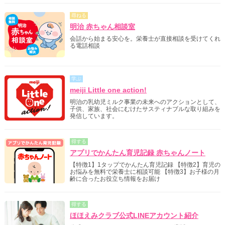
尋ねる
明治 赤ちゃん相談室
会話から始まる安心を。栄養士が直接相談を受けてくれ
る電話相談
学ぶ
meiji Little one action!
明治の乳幼児ミルク事業の未来へのアクションとして、
子供、家族、社会にむけたサスティナブルな取り組みを
発信しています。
得する
アプリでかんたん育児記録 赤ちゃんノート
【特徴1】1タップでかんたん育児記録 【特徴2】育児の
お悩みを無料で栄養士に相談可能 【特徴3】お子様の月
齢に合ったお役立ち情報をお届け
得する
ほほえみクラブ公式LINEアカウント紹介