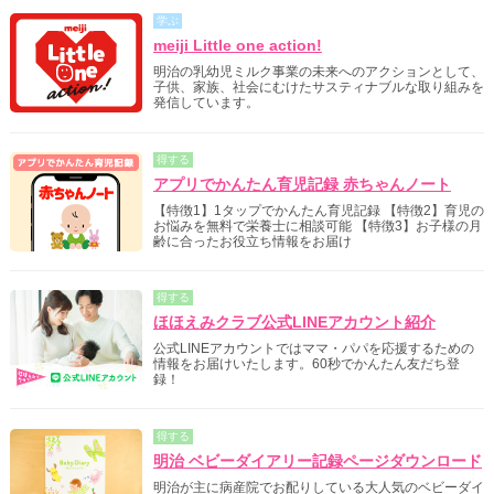
学ぶ
meiji Little one action!
明治の乳幼児ミルク事業の未来へのアクションとして、
子供、家族、社会にむけたサスティナブルな取り組みを
発信しています。
得する
アプリでかんたん育児記録 赤ちゃんノート
【特徴1】1タップでかんたん育児記録 【特徴2】育児の
お悩みを無料で栄養士に相談可能 【特徴3】お子様の月
齢に合ったお役立ち情報をお届け
得する
ほほえみクラブ公式LINEアカウント紹介
公式LINEアカウントではママ・パパを応援するための
情報をお届けいたします。60秒でかんたん友だち登
録！
得する
明治 ベビーダイアリー記録ページダウンロード
明治が主に病産院でお配りしている大人気のベビーダイ