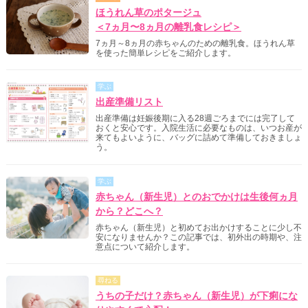
ほうれん草のポタージュ
＜7ヵ月〜8ヵ月の離乳食レシピ＞
7ヵ月～8ヵ月の赤ちゃんのための離乳食。ほうれん草
を使った簡単レシピをご紹介します。
学ぶ
出産準備リスト
出産準備は妊娠後期に入る28週ごろまでには完了して
おくと安心です。入院生活に必要なものは、いつお産が
来てもよいように、バッグに詰めて準備しておきましょ
う。
学ぶ
赤ちゃん（新生児）とのおでかけは生後何ヵ月
から？どこへ？
赤ちゃん（新生児）と初めてお出かけすることに少し不
安になりませんか？この記事では、初外出の時期や、注
意点について紹介します。
尋ねる
うちの子だけ？赤ちゃん（新生児）が下痢にな