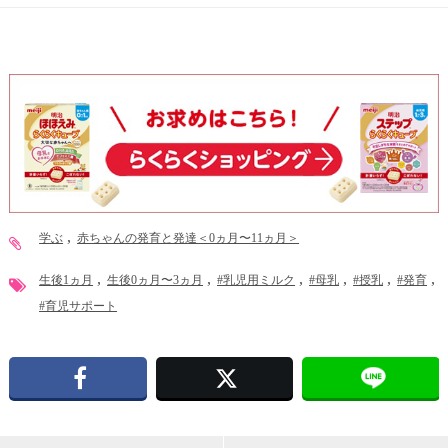
学ぶ
赤ちゃんの発育と発達＜0ヵ月〜11ヵ月＞
生後1ヵ月
生後0ヵ月〜3ヵ月
#乳児用ミルク
#母乳
#授乳
#発育
#育児サポート
Facebook
X