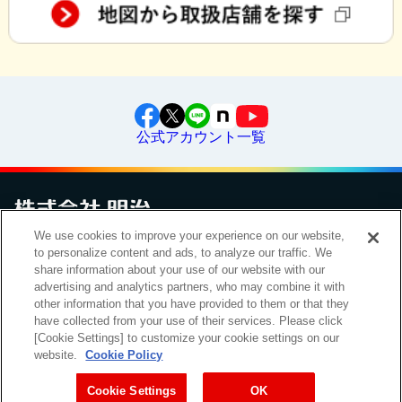
公式アカウント一覧
We use cookies to improve your experience on our website,
お問い合わせ
サイトマップ
個人情報保護について
電子公告
to personalize content and ads, to analyze our traffic. We
アクセシビリティへの対応方針
ご利用規約
明治グループのDX
share information about your use of our website with our
Cookie Settings
advertising and analytics partners, who may combine it with
other information that you have provided to them or that they
have collected from your use of their services. Please click
[Cookie Settings] to customize your cookie settings on our
（
｜
）
明治ホールディングス株式会社
EN
簡体
website.
Cookie Policy
Meiji Seika ファルマ株式会社
Cookie Settings
OK
Copyright Meiji Co., Ltd. All Rights Reserved.