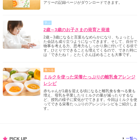
アリーの記録ページがダウンロードできます。
学ぶ
2歳～3歳のお子さまの発育と発達
2歳～3歳になると言葉もなめらかになり、ちょっとし
た会話も成り立つようになってきます。そして、自分で
物事を考える力、思考力もしっかり身に付いてくる頃で
す。ひとりでできることも増えてくるので、できた時に
は「できたね！」とたくさんほめることも大事です。
食べる
ミルクを使った栄養たっぷりの離乳食アレンジ
レシピ
赤ちゃんが1歳を迎える頃になると離乳食を食べる量も
増え、母乳を卒業したりミルクの量が減ったりするな
ど、授乳の様子に変化がでてきます。今回はミルクを使
ってできる栄養たっぷりのアレンジレシピをご紹介しま
す。
PICK UP
一覧へ