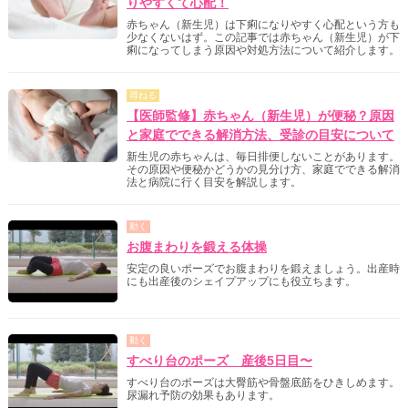
りやすくて心配！
赤ちゃん（新生児）は下痢になりやすく心配という方も
少なくないはず。この記事では赤ちゃん（新生児）が下
痢になってしまう原因や対処方法について紹介します。
尋ねる
【医師監修】赤ちゃん（新生児）が便秘？原因
と家庭でできる解消方法、受診の目安について
新生児の赤ちゃんは、毎日排便しないことがあります。
その原因や便秘かどうかの見分け方、家庭でできる解消
法と病院に行く目安を解説します。
動く
お腹まわりを鍛える体操
安定の良いポーズでお腹まわりを鍛えましょう。出産時
にも出産後のシェイプアップにも役立ちます。
動く
すべり台のポーズ 産後5日目〜
すべり台のポーズは大臀筋や骨盤底筋をひきしめます。
尿漏れ予防の効果もあります。