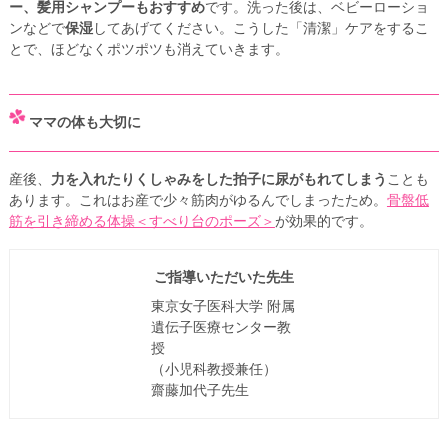
ー、髪用シャンプーもおすすめ
です。洗った後は、ベビーローショ
ンなどで
保湿
してあげてください。こうした「清潔」ケアをするこ
とで、ほどなくポツポツも消えていきます。
ママの体も大切に
産後、
力を入れたりくしゃみをした拍子に尿がもれてしまう
ことも
あります。これはお産で少々筋肉がゆるんでしまったため。
骨盤低
筋を引き締める体操＜すべり台のポーズ＞
が効果的です。
ご指導いただいた先生
東京女子医科大学 附属
遺伝子医療センター教
授
（小児科教授兼任）
齋藤加代子先生