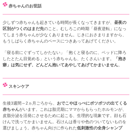
赤ちゃんのお世話
少しずつ赤ちゃんも起きている時間が長くなってきますが、
昼夜の
区別がつくのはまだ先
のこと。むしろこの時期「昼夜逆転」になっ
てしまう赤ちゃんが少なくありません。じきにおさまりますから、
もうしばらく赤ちゃんのペースにつきあってあげてください。
「寝る前にぐずってしかたない」「抱くと寝るのに、ベッドに降ろ
したとたん目覚める」という赤ちゃんも、たくさんいます。
「抱き
癖」は気にせず、どんどん抱いてあやしてあげてかまいません
。
スキンケア
生後3週間～2ヵ月ごろから、
おでこやほっぺにポツポツの出てくる
赤ちゃん
がいます。これは胎児期にママからもらったホルモンが、
皮脂分泌を活発にさせるために起こる、生理的な現象です。顔も石
けんで洗ってかまいません。石けんは香りや色のついてないものを
選びましょう。赤ちゃん向けに作られた
低刺激性の全身シャンプ