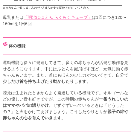
母乳または
「明治ほほえみ らくらくキューブ」
は1回につき120〜
160mlを1日6回
体の機能
運動機能も徐々に発達してきて、多くの赤ちゃんが活発な動作を見
せるようになります。中にはふとんを蹴飛ばすほど、元気に動く赤
ちゃんもいます。また、首にもほんの少し力がついてきて、自分で
少しだけ首を持ち上げたり動かしたり
します。
聴覚は生まれたときからよく発達している機能です。オルゴールな
どの優しい音も好きですが、この時期の赤ちゃんが
一番うれしいの
はママやパパの語りかけ
。ぐずぐずいっているときは「どうした
の？」と声をかけてあげましょう。こうしたやりとりが
親子の絆や
赤ちゃんの心を育んでいきます
。