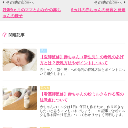
その他の記事へ
その他の記事へ
妊娠9ヵ月のママとおなかの赤ち
9ヵ月の赤ちゃんの発育と発達
ゃんの様子
関連記事
学ぶ
【医師監修】赤ちゃん（新生児）の母乳のあげ
方とは？授乳方法やポイントについて
赤ちゃん（新生児）への母乳の授乳方法とポイントにつ
いて紹介します。
尋ねる
【看護師監修】赤ちゃんの粉ミルクを作る際の
注意点について
赤ちゃんのミルクは1日に何回も作るため、作り置きを
したいと思うママもいるでしょう。この記事では粉ミル
クを作る際の注意点についてわかりやすく説明します。