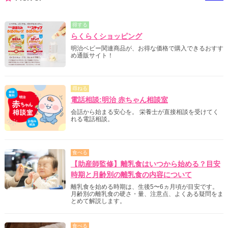
得する
らくらくショッピング
明治ベビー関連商品が、お得な価格で購入できるおすす
め通販サイト！
尋ねる
電話相談:明治 赤ちゃん相談室
会話から始まる安心を。 栄養士が直接相談を受けてく
れる電話相談。
食べる
【助産師監修】離乳食はいつから始める？目安
時期と月齢別の離乳食の内容について
離乳食を始める時期は、生後5〜6ヵ月頃が目安です。
月齢別の離乳食の硬さ・量、注意点、よくある疑問をま
とめて解説します。
食べる