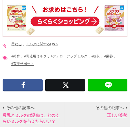
尋ねる
ミルクに関するQ&A
#発育
#乳児用ミルク
#フォローアップミルク
#授乳
#栄養
#育児サポート
Facebook
X
その他の記事へ
その他の記事へ
母乳とミルクの混合は、どのく
正しい姿勢
らいミルクを与えたらいい？