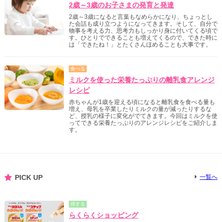
2歳～3歳のお子さまの発育と発達
2歳～3歳になると言葉もなめらかになり、ちょっとし
た会話も成り立つようになってきます。そして、自分で
物事を考える力、思考力もしっかり身に付いてくる頃で
す。ひとりでできることも増えてくるので、できた時に
は「できたね！」とたくさんほめることも大事です。
食べる
ミルクを使った栄養たっぷりの離乳食アレンジ
レシピ
赤ちゃんが1歳を迎える頃になると離乳食を食べる量も
増え、母乳を卒業したりミルクの量が減ったりするな
ど、授乳の様子に変化がでてきます。今回はミルクを使
ってできる栄養たっぷりのアレンジレシピをご紹介しま
す。
PICK UP
一覧へ
得する
らくらくショッピング