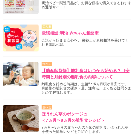
明治ベビー関連商品が、お得な価格で購入できるおすす
め通販サイト！
尋ねる
電話相談:明治 赤ちゃん相談室
会話から始まる安心を。 栄養士が直接相談を受けてく
れる電話相談。
食べる
【助産師監修】離乳食はいつから始める？目安
時期と月齢別の離乳食の内容について
離乳食を始める時期は、生後5〜6ヵ月頃が目安です。
月齢別の離乳食の硬さ・量、注意点、よくある疑問をま
とめて解説します。
食べる
ほうれん草のポタージュ
＜7ヵ月〜8ヵ月の離乳食レシピ＞
7ヵ月～8ヵ月の赤ちゃんのための離乳食。ほうれん草
を使った簡単レシピをご紹介します。