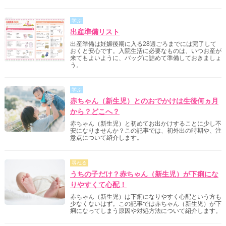
学ぶ
出産準備リスト
出産準備は妊娠後期に入る28週ごろまでには完了して
おくと安心です。入院生活に必要なものは、いつお産が
来てもよいように、バッグに詰めて準備しておきましょ
う。
学ぶ
赤ちゃん（新生児）とのおでかけは生後何ヵ月
から？どこへ？
赤ちゃん（新生児）と初めてお出かけすることに少し不
安になりませんか？この記事では、初外出の時期や、注
意点について紹介します。
尋ねる
うちの子だけ？赤ちゃん（新生児）が下痢にな
りやすくて心配！
赤ちゃん（新生児）は下痢になりやすく心配という方も
少なくないはず。この記事では赤ちゃん（新生児）が下
痢になってしまう原因や対処方法について紹介します。