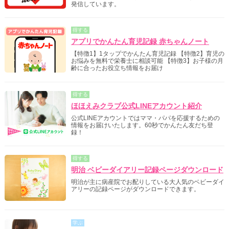
発信しています。
得する
アプリでかんたん育児記録 赤ちゃんノート
【特徴1】1タップでかんたん育児記録 【特徴2】育児の
お悩みを無料で栄養士に相談可能 【特徴3】お子様の月
齢に合ったお役立ち情報をお届け
得する
ほほえみクラブ公式LINEアカウント紹介
公式LINEアカウントではママ・パパを応援するための
情報をお届けいたします。60秒でかんたん友だち登
録！
得する
明治 ベビーダイアリー記録ページダウンロード
明治が主に病産院でお配りしている大人気のベビーダイ
アリーの記録ページがダウンロードできます。
学ぶ