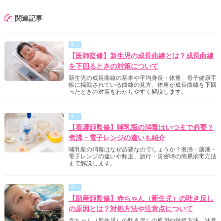
関連記事
学ぶ
【医師監修】新生児の成長曲線とは？成長曲線
を下回るときの対策について
新生児の成長曲線の基本や平均身長・体重、母子健康手
帳に掲載されている曲線の見方、体重が成長曲線を下回
ったときの対策をわかりやすく解説します。
学ぶ
【看護師監修】哺乳瓶の消毒はいつまで必要？
煮沸・電子レンジの違いも紹介
哺乳瓶の消毒はなぜ必要なのでしょうか？煮沸・薬液・
電子レンジの違いや頻度、旅行・災害時の簡易消毒方法
まで解説します。
学ぶ
【助産師監修】赤ちゃん（新生児）の吐き戻し
の原因とは？対処方法や注意点について
赤ちゃん（新生児）の吐き戻しの原因や対処方法、注意