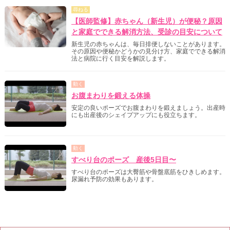
尋ねる
【医師監修】赤ちゃん（新生児）が便秘？原因
と家庭でできる解消方法、受診の目安について
新生児の赤ちゃんは、毎日排便しないことがあります。
その原因や便秘かどうかの見分け方、家庭でできる解消
法と病院に行く目安を解説します。
動く
お腹まわりを鍛える体操
安定の良いポーズでお腹まわりを鍛えましょう。出産時
にも出産後のシェイプアップにも役立ちます。
動く
すべり台のポーズ 産後5日目〜
すべり台のポーズは大臀筋や骨盤底筋をひきしめます。
尿漏れ予防の効果もあります。