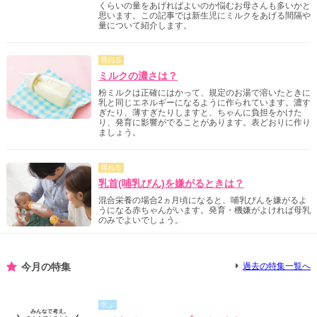
くらいの量をあげればよいのか悩むお母さんも多いかと
思います。この記事では新生児にミルクをあげる間隔や
量について紹介します。
尋ねる
ミルクの濃さは？
粉ミルクは正確にはかって、規定のお湯で溶いたときに
乳と同じエネルギーになるように作られています。濃す
ぎたり、薄すぎたりしますと、ちゃんに負担をかけた
り、発育に影響がでることがあります。表どおりに作り
ましょう。
尋ねる
乳首(哺乳びん)を嫌がるときは？
混合栄養の場合2ヵ月頃になると、哺乳びんを嫌がるよ
うになる赤ちゃんがいます。発育・機嫌がよければ母乳
のみでよいでしょう。
今月の特集
過去の特集一覧へ
学ぶ