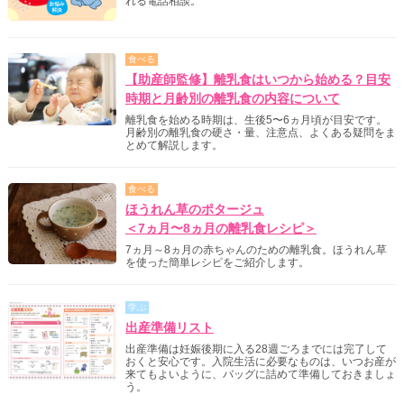
れる電話相談。
食べる
【助産師監修】離乳食はいつから始める？目安
時期と月齢別の離乳食の内容について
離乳食を始める時期は、生後5〜6ヵ月頃が目安です。
月齢別の離乳食の硬さ・量、注意点、よくある疑問をま
とめて解説します。
食べる
ほうれん草のポタージュ
＜7ヵ月〜8ヵ月の離乳食レシピ＞
7ヵ月～8ヵ月の赤ちゃんのための離乳食。ほうれん草
を使った簡単レシピをご紹介します。
学ぶ
出産準備リスト
出産準備は妊娠後期に入る28週ごろまでには完了して
おくと安心です。入院生活に必要なものは、いつお産が
来てもよいように、バッグに詰めて準備しておきましょ
う。