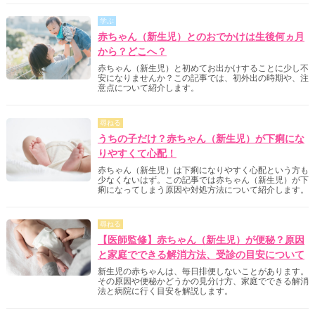
学ぶ
赤ちゃん（新生児）とのおでかけは生後何ヵ月
から？どこへ？
赤ちゃん（新生児）と初めてお出かけすることに少し不
安になりませんか？この記事では、初外出の時期や、注
意点について紹介します。
尋ねる
うちの子だけ？赤ちゃん（新生児）が下痢にな
りやすくて心配！
赤ちゃん（新生児）は下痢になりやすく心配という方も
少なくないはず。この記事では赤ちゃん（新生児）が下
痢になってしまう原因や対処方法について紹介します。
尋ねる
【医師監修】赤ちゃん（新生児）が便秘？原因
と家庭でできる解消方法、受診の目安について
新生児の赤ちゃんは、毎日排便しないことがあります。
その原因や便秘かどうかの見分け方、家庭でできる解消
法と病院に行く目安を解説します。