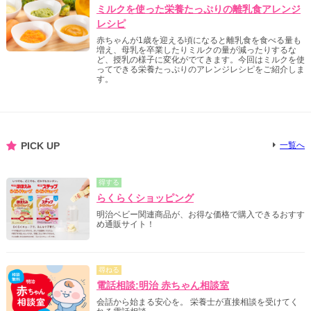
ミルクを使った栄養たっぷりの離乳食アレンジ
レシピ
赤ちゃんが1歳を迎える頃になると離乳食を食べる量も
増え、母乳を卒業したりミルクの量が減ったりするな
ど、授乳の様子に変化がでてきます。今回はミルクを使
ってできる栄養たっぷりのアレンジレシピをご紹介しま
す。
PICK UP
一覧へ
得する
らくらくショッピング
明治ベビー関連商品が、お得な価格で購入できるおすす
め通販サイト！
尋ねる
電話相談:明治 赤ちゃん相談室
会話から始まる安心を。 栄養士が直接相談を受けてく