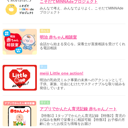
こそだてMINNAdeプロジェクト
みんなで考え、みんなでよりよく。こそだてMINNAde
プロジェクト
尋ねる
明治 赤ちゃん相談室
会話から始まる安心を。栄養士が直接相談を受けてくれ
る電話相談
学ぶ
meiji Little one action!
明治の乳幼児ミルク事業の未来へのアクションとして、
子供、家族、社会にむけたサスティナブルな取り組みを
発信しています。
得する
アプリでかんたん育児記録 赤ちゃんノート
【特徴1】1タップでかんたん育児記録 【特徴2】育児の
お悩みを無料で栄養士に相談可能 【特徴3】お子様の月
齢に合ったお役立ち情報をお届け