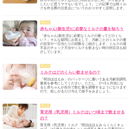
赤ちゃんのミルクは1日に何回も作るため、作り置きを
したいと思うママもいるでしょう。この記事では粉ミル
クを作る際の注意点についてわかりやすく説明します。
尋ねる
赤ちゃん(新生児)に必要なミルクの量を知ろう
「赤ちゃん(新生児)に必要なミルクの量ってどのくら
い？」そんな疑問にお答えして、月齢ごとのミルクの量
の目安や一日当たりの回数をご紹介します。ミルクの過
不足のチェック方法やミルクを飲まない時の対応法も紹
介しています。
尋ねる
ミルクはどのくらい飲ませるの？
「明治ほほえみ」のパッケージに書いてある月齢別調乳
量表を参考にしてください。ただし、2〜3ヵ月頃にな
ると赤ちゃんが自分で飲む量を調整するようになります
ので、欲しがるだけ与えて様子をみましょう。
尋ねる
育児用（乳児用）ミルクはいつ頃まで飲ませる
の？
育児用（乳児用）ミルク「明治ほほえみ らくらくキュ
ーブ」は1歳までの赤ちゃんの成長を考えた栄養設計に