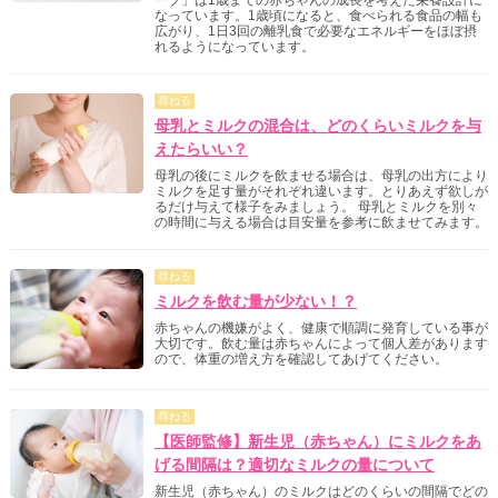
なっています。1歳頃になると、食べられる食品の幅も
広がり、1日3回の離乳食で必要なエネルギーをほぼ摂
れるようになっています。
尋ねる
母乳とミルクの混合は、どのくらいミルクを与
えたらいい？
母乳の後にミルクを飲ませる場合は、母乳の出方により
ミルクを足す量がそれぞれ違います。とりあえず欲しが
るだけ与えて様子をみましょう。 母乳とミルクを別々
の時間に与える場合は目安量を参考に飲ませてみます。
尋ねる
ミルクを飲む量が少ない！？
赤ちゃんの機嫌がよく、健康で順調に発育している事が
大切です。飲む量は赤ちゃんによって個人差があります
ので、体重の増え方を確認してあげてください。
尋ねる
【医師監修】新生児（赤ちゃん）にミルクをあ
げる間隔は？適切なミルクの量について
新生児（赤ちゃん）のミルクはどのくらいの間隔でどの