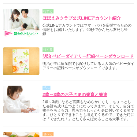
得する
ほほえみクラブ公式LINEアカウント紹介
公式LINEアカウントではママ・パパを応援するための
情報をお届けいたします。60秒でかんたん友だち登
録！
得する
明治 ベビーダイアリー記録ページダウンロード
明治が主に病産院でお配りしている大人気のベビーダイ
アリーの記録ページがダウンロードできます。
学ぶ
2歳～3歳のお子さまの発育と発達
2歳～3歳になると言葉もなめらかになり、ちょっとし
た会話も成り立つようになってきます。そして、自分で
物事を考える力、思考力もしっかり身に付いてくる頃で
す。ひとりでできることも増えてくるので、できた時に
は「できたね！」とたくさんほめることも大事です。
食べる