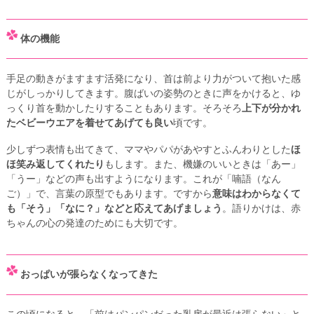
体の機能
手足の動きがますます活発になり、首は前より力がついて抱いた感
じがしっかりしてきます。腹ばいの姿勢のときに声をかけると、ゆ
っくり首を動かしたりすることもあります。そろそろ
上下が分かれ
たベビーウエアを着せてあげても良い
頃です。
少しずつ表情も出てきて、ママやパパがあやすとふんわりとした
ほ
ほ笑み返してくれたり
もします。また、機嫌のいいときは「あー」
「うー」などの声も出すようになります。これが「喃語（なん
ご）」で、言葉の原型でもあります。ですから
意味はわからなくて
も「そう」「なに？」などと応えてあげましょう
。語りかけは、赤
ちゃんの心の発達のためにも大切です。
おっぱいが張らなくなってきた
この頃になると、「前はパンパンだった乳房が最近は張らない」と