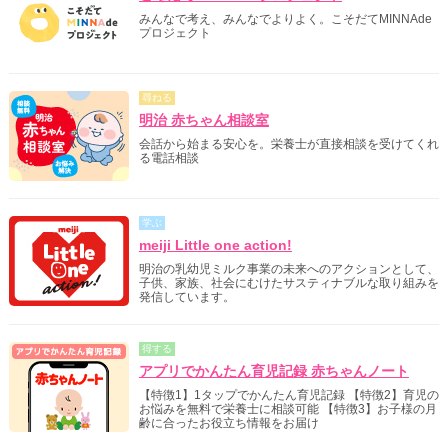
みんなで考え、みんなでよりよく。こそだてMINNAde
プロジェクト
尋ねる
明治 赤ちゃん相談室
会話から始まる安心を。栄養士が直接相談を受けてくれ
る電話相談
学ぶ
meiji Little one action!
明治の乳幼児ミルク事業の未来へのアクションとして、
子供、家族、社会にむけたサスティナブルな取り組みを
発信しています。
得する
アプリでかんたん育児記録 赤ちゃんノート
【特徴1】1タップでかんたん育児記録 【特徴2】育児の
お悩みを無料で栄養士に相談可能 【特徴3】お子様の月
齢に合ったお役立ち情報をお届け