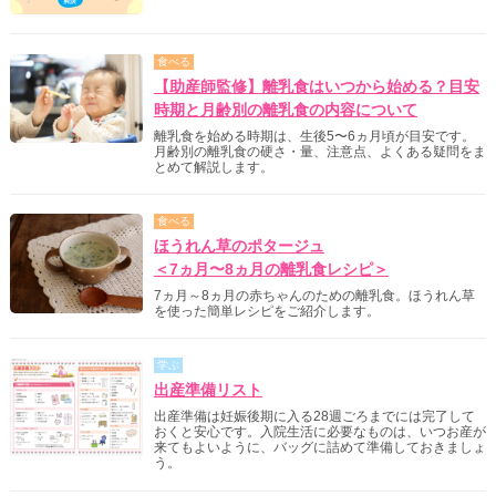
食べる
【助産師監修】離乳食はいつから始める？目安
時期と月齢別の離乳食の内容について
離乳食を始める時期は、生後5〜6ヵ月頃が目安です。
月齢別の離乳食の硬さ・量、注意点、よくある疑問をま
とめて解説します。
食べる
ほうれん草のポタージュ
＜7ヵ月〜8ヵ月の離乳食レシピ＞
7ヵ月～8ヵ月の赤ちゃんのための離乳食。ほうれん草
を使った簡単レシピをご紹介します。
学ぶ
出産準備リスト
出産準備は妊娠後期に入る28週ごろまでには完了して
おくと安心です。入院生活に必要なものは、いつお産が
来てもよいように、バッグに詰めて準備しておきましょ
う。