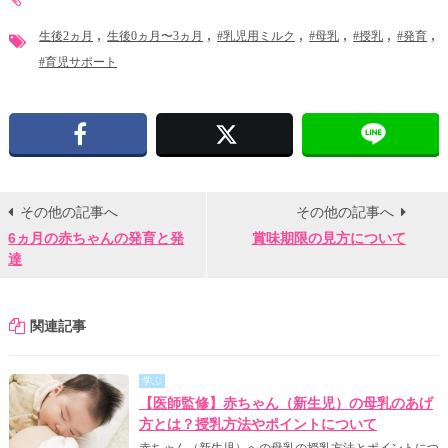
生後2ヵ月
生後0ヵ月〜3ヵ月
#乳児用ミルク
#母乳
#授乳
#発育
#育児サポート
Facebook
X
その他の記事へ
その他の記事へ
6ヵ月の赤ちゃんの発育と発
賞味期限の見方について
達
関連記事
学ぶ
【医師監修】赤ちゃん（新生児）の母乳のあげ
方とは？授乳方法やポイントについて
赤ちゃん（新生児）への母乳の授乳方法とポイントにつ