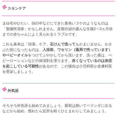
スキンケア
まゆ毛やひたい、頭の中などにできた黄色いフケのようなものは
「脂漏性湿疹」かもしれません。皮脂分泌の盛んな生後2～3ヵ月頃
までの赤ちゃんによく見られるトラブルです。
これも基本は「清潔」ケア。
石けんで洗って
もかまいません。かさ
ぶた状になったものは、
入浴前、ワセリン（薬局で売っています）
やベビーオイル
をつけてふやかしてから洗います。洗った後は、ベ
ビーローションなどの保湿剤を塗ります。
赤くなっているのは炎症
を起こしている可能性
があるので、この場合は小児科医か皮膚科医
を受診しましょう。
外気浴
そろそろ外気浴も始めてみましょう。最初は抱いてベランダに出る
などから始め、慣れたら近所を軽くひとまわりしてみましょう。