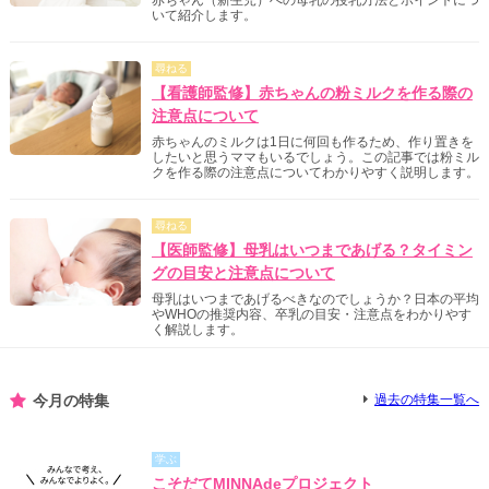
いて紹介します。
尋ねる
【看護師監修】赤ちゃんの粉ミルクを作る際の
注意点について
赤ちゃんのミルクは1日に何回も作るため、作り置きを
したいと思うママもいるでしょう。この記事では粉ミル
クを作る際の注意点についてわかりやすく説明します。
尋ねる
【医師監修】母乳はいつまであげる？タイミン
グの目安と注意点について
母乳はいつまであげるべきなのでしょうか？日本の平均
やWHOの推奨内容、卒乳の目安・注意点をわかりやす
く解説します。
今月の特集
過去の特集一覧へ
学ぶ
こそだてMINNAdeプロジェクト