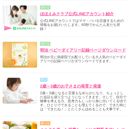
得する
ほほえみクラブ公式LINEアカウント紹介
公式LINEアカウントではママ・パパを応援するための
情報をお届けいたします。60秒でかんたん友だち登
録！
得する
明治 ベビーダイアリー記録ページダウンロード
明治が主に病産院でお配りしている大人気のベビーダイ
アリーの記録ページがダウンロードできます。
学ぶ
2歳～3歳のお子さまの発育と発達
2歳～3歳になると言葉もなめらかになり、ちょっとし
た会話も成り立つようになってきます。そして、自分で
物事を考える力、思考力もしっかり身に付いてくる頃で
す。ひとりでできることも増えてくるので、できた時に
は「できたね！」とたくさんほめることも大事です。
食べる