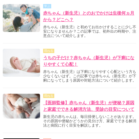
学ぶ
赤ちゃん（新生児）とのおでかけは生後何ヵ月
から？どこへ？
赤ちゃん（新生児）と初めてお出かけすることに少し不
安になりませんか？この記事では、初外出の時期や、注
意点について紹介します。
尋ねる
うちの子だけ？赤ちゃん（新生児）が下痢にな
りやすくて心配！
赤ちゃん（新生児）は下痢になりやすく心配という方も
少なくないはず。この記事では赤ちゃん（新生児）が下
痢になってしまう原因や対処方法について紹介します。
尋ねる
【医師監修】赤ちゃん（新生児）が便秘？原因
と家庭でできる解消方法、受診の目安について
新生児の赤ちゃんは、毎日排便しないことがあります。
その原因や便秘かどうかの見分け方、家庭でできる解消
法と病院に行く目安を解説します。