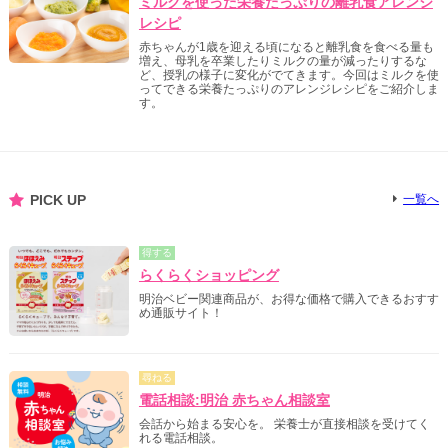
ミルクを使った栄養たっぷりの離乳食アレンジ
レシピ
赤ちゃんが1歳を迎える頃になると離乳食を食べる量も
増え、母乳を卒業したりミルクの量が減ったりするな
ど、授乳の様子に変化がでてきます。今回はミルクを使
ってできる栄養たっぷりのアレンジレシピをご紹介しま
す。
PICK UP
一覧へ
得する
らくらくショッピング
明治ベビー関連商品が、お得な価格で購入できるおすす
め通販サイト！
尋ねる
電話相談:明治 赤ちゃん相談室
会話から始まる安心を。 栄養士が直接相談を受けてく
れる電話相談。