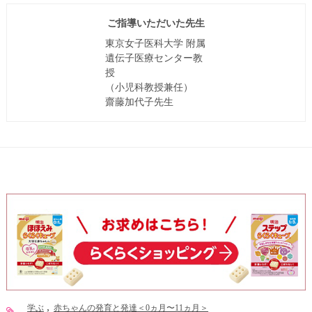
ご指導いただいた先生
東京女子医科大学 附属
遺伝子医療センター教
授
（小児科教授兼任）
齋藤加代子先生
学ぶ
赤ちゃんの発育と発達＜0ヵ月〜11ヵ月＞