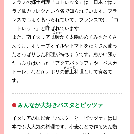
ミラノの
郷土
料理「コトレッタ」は、日本ではミ
ラノ風カツレツという名で知られています。フラ
ンスでもよく食べられていて、フランスでは 「コ
よ
ートレット」と
呼
ばれています。
あたた
また、南イタリアは
暖
かく太陽のめぐみをたくさ
んうけ、オリーブオイルやトマトをたくさん使っ
たさっぱりした料理が特ちょうです。魚かい類が
たっぷりはいった「アクアパッツア」や「ペスカ
きょうど
トーレ」などがナポリの
郷土
料理として有名で
す。
みんなが大好きパスタとピッツァ
イタリアの国民食「パスタ」と「ピッツァ」は日
本でも大人気の料理です。小麦などで作るめん類