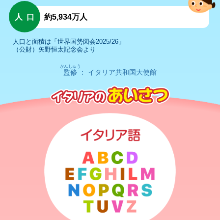
人口
約5,934万人
人口と面積は「世界国勢図会2025/26」
（公財）矢野恒太記念会より
かんしゅう
監修
： イタリア共和国大使館