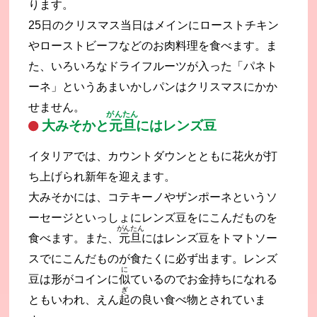
ります。
25日のクリスマス当日はメインにローストチキン
やローストビーフなどのお肉料理を食べます。ま
た、いろいろなドライフルーツが入った「パネト
ーネ」というあまいかしパンはクリスマスにかか
せません。
がんたん
大みそかと
元旦
にはレンズ豆
イタリアでは、カウントダウンとともに花火が打
ち上げられ新年を迎えます。
大みそかには、コテキーノやザンポーネというソ
ーセージといっしょにレンズ豆をにこんだものを
がんたん
食べます。また、
元旦
にはレンズ豆をトマトソー
スでにこんだものが食たくに必ず出ます。レンズ
に
豆は形がコインに
似
ているのでお金持ちになれる
ぎ
ともいわれ、えん
起
の良い食べ物とされていま