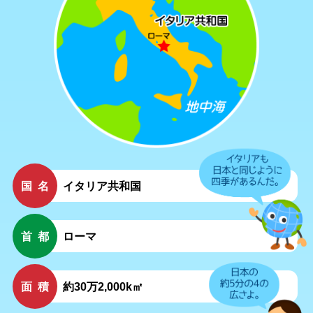
国名
イタリア共和国
首都
ローマ
面積
約30万2,000k㎡