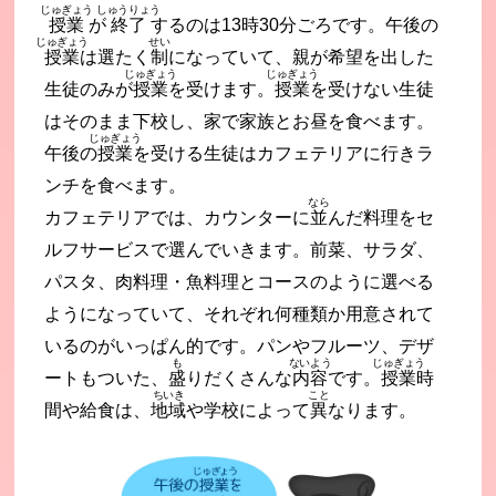
じゅぎょう
しゅうりょう
授業
が
終了
するのは13時30分ごろです。午後の
じゅぎょう
せい
授業
は選たく
制
になっていて、親が希望を出した
じゅぎょう
じゅぎょう
生徒のみが
授業
を受けます。
授業
を受けない生徒
はそのまま下校し、家で家族とお昼を食べます。
じゅぎょう
午後の
授業
を受ける生徒はカフェテリアに行きラ
ンチを食べます。
なら
カフェテリアでは、カウンターに
並
んだ料理をセ
ルフサービスで選んでいきます。前菜、サラダ、
パスタ、肉料理・魚料理とコースのように選べる
ようになっていて、それぞれ何種類か用意されて
いるのがいっぱん的です。パンやフルーツ、デザ
も
ないよう
じゅぎょう
ートもついた、
盛
りだくさんな
内容
です。
授業
時
ちいき
こと
間や給食は、
地域
や学校によって
異
なります。