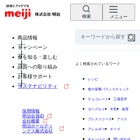
検索
メニュー
商品情報
キャンペーン
食を知る・楽しむ
よく検索されているワード
品質への取り組み
お客様サポート
レシピ
サステナビリティ
食の栄養バランスチェック
チョコレート
工場見学
ヨーグルト
牛乳
食育
採用情報
明治会員ID
プレスリリース
アイス
会社概要
明治ホールディ
アレルギー
チーズ
ングス株式会社
キャンペーン
問い合わせ