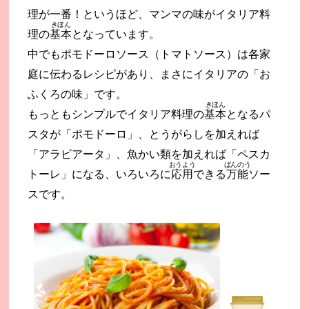
理が一番！というほど、マンマの味がイタリア料
きほん
理の
基本
となっています。
中でもポモドーロソース（トマトソース）は各家
庭に伝わるレシピがあり、まさにイタリアの「お
ふくろの味」です。
きほん
もっともシンプルでイタリア料理の
基本
となるパ
スタが「ポモドーロ」、とうがらしを加えれば
「アラビアータ」、魚かい類を加えれば「ペスカ
おうよう
ばんのう
トーレ」になる、いろいろに
応用
できる
万能
ソー
スです。