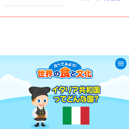
小学生
中高生
成人
シニア
教育機関の方
くらべてみよう！世界の食と文化
イタリア共和国ってどんな国？
menu