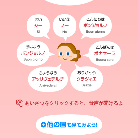
hearing
あいさつをクリックすると、音声が聞けるよ