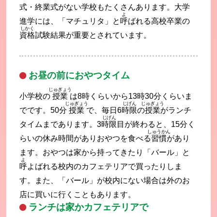
式・終業式がない学校もたくさんあります。大学
よ
進学には、「マチュリタ」と
呼
ばれる高校卒業の
しかく
資格
試験結果が重要とされています。
お昼の前におやつタイム
じゅぎょう
小学校の
授業
は8時くらいから13時30分くらいま
じゅぎょう
じげん
じゅぎょう
でです。50分
授業
で、毎日6
時限
の
授業
がランチ
じげん
タイムまであります。3
時限
目が終わると、15分く
しゅうかん
らいの休み時間がありおやつを食べる
習慣
があり
ます。おやつは家から持ってきたり「バール」と
よ
呼
よばれる校内のカフェテリアで買ったりしま
す。また、「バール」が校内にない場合は外のお
店に買いに行くこともあります。
ランチは家かカフェテリアで