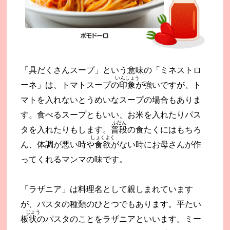
「具だくさんスープ」という意味の「ミネストロ
いんしょう
ーネ」は、トマトスープの
印象
が強いですが、ト
マトを入れないとうめいなスープの場合もありま
す。食べるスープともいい、お米を入れたりパス
ふだん
タを入れたりもします。
普段
の食たくにはもちろ
しょくよく
ん、体調が悪い時や
食欲
がない時にお母さんが作
ってくれるマンマの味です。
「ラザニア」は料理名として親しまれています
が、パスタの種類のひとつでもあります。平たい
じょう
板
状
のパスタのことをラザニアといいます。ミー