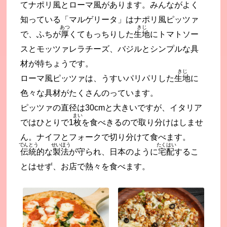
てナポリ風とローマ風があります。みんながよく
知っている「マルゲリータ」はナポリ風ピッツァ
あつ
きじ
で、ふちが
厚
くてもっちりした
生地
にトマトソー
スとモッツァレラチーズ、バジルとシンプルな具
材が特ちょうです。
きじ
ローマ風ピッツァは、うすいパリパリした
生地
に
色々な具材がたくさんのっています。
ピッツァの直径は30cmと大きいですが、イタリア
まい
ではひとりで1
枚
を食べきるので取り分けはしませ
ん。ナイフとフォークで切り分けて食べます。
でんとう
せいほう
たくはい
伝統
的な
製法
が守られ、日本のように
宅配
するこ
とはせず、お店で熱々を食べます。