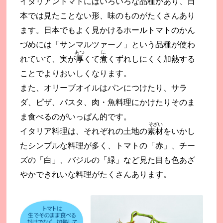
イタリアントマトにはいろいろな品種があり、日
本では見たことない形、味のものがたくさんあり
ます。日本でもよく見かけるホールトマトのかん
づめには「サンマルツァーノ」という品種が使わ
あつ
に
れていて、実が
厚
くて
煮
くずれしにくく加熱する
ことでよりおいしくなります。
また、オリーブオイルはパンにつけたり、サラ
ダ、ピザ、パスタ、肉・魚料理にかけたりそのま
ま食べるのがいっぱん的です。
そざい
イタリア料理は、それぞれの土地の
素材
をいかし
たシンプルな料理が多く、トマトの「赤」、チー
ズの「白」、バジルの「緑」など見た目も色あざ
やかできれいな料理がたくさんあります。