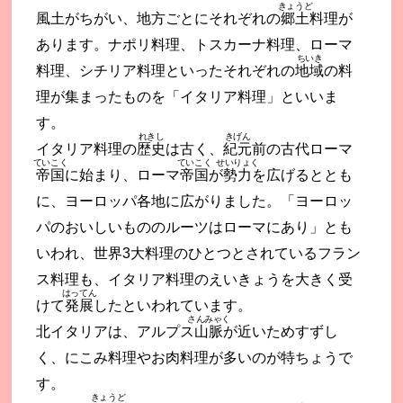
きょうど
風土がちがい、地方ごとにそれぞれの
郷土
料理が
あります。ナポリ料理、トスカーナ料理、ローマ
ちいき
料理、シチリア料理といったそれぞれの
地域
の料
理が集まったものを「イタリア料理」といいま
す。
れきし
きげん
イタリア料理の
歴史
は古く、
紀元
前の古代ローマ
ていこく
ていこく
せいりょく
帝国
に始まり、ローマ
帝国
が
勢力
を広げるととも
に、ヨーロッパ各地に広がりました。「ヨーロッ
パのおいしいもののルーツはローマにあり」とも
いわれ、世界3大料理のひとつとされているフラン
ス料理も、イタリア料理のえいきょうを大きく受
はってん
けて
発展
したといわれています。
さんみゃく
北イタリアは、アルプス
山脈
が近いためすずし
く、にこみ料理やお肉料理が多いのが特ちょうで
す。
きょうど