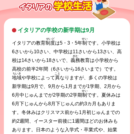
イタリアの学校の新学期は9月
せいど
せい
イタリアの教育
制度
は5・3・5年
制
です。小学校は
6さいから10さい、中学校は11さいから13さい、高
ぎむ
校は14さいから18さいで、
義務
教育は小学校から
高校の前半2年間（6さいから16さいまで）です。
ちいき
こと
地域
や学校によって
異
なりますが、多くの学校は
新学期は9月で、9月から1月までが1学期、2月から
せい
6月中じゅんまでが2学期の2学期
制
です。夏休みは
6月下じゅんから8月下じゅんの約3カ月もありま
す。冬休みはクリスマス前から1月初じゅんまでの
約2週間、イースター前後に1週間ほどのお休みも
あります。日本のような入学式・卒業式や、始業