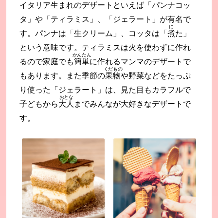
イタリア生まれのデザートといえば「パンナコッ
タ」や「ティラミス」、「ジェラート」が有名で
に
す。パンナは「生クリーム」、コッタは「
煮
た」
という意味です。ティラミスは火を使わずに作れ
かんたん
るので家庭でも
簡単
に作れるマンマのデザートで
くだもの
もあります。また季節の
果物
や野菜などをたっぷ
り使った「ジェラート」は、見た目もカラフルで
おとな
子どもから
大人
までみんなが大好きなデザートで
す。