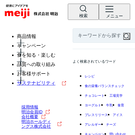
検索
メニュー
商品情報
キャンペーン
食を知る・楽しむ
よく検索されているワード
品質への取り組み
お客様サポート
レシピ
サステナビリティ
食の栄養バランスチェック
チョコレート
工場見学
ヨーグルト
牛乳
食育
採用情報
明治会員ID
プレスリリース
アイス
会社概要
明治ホールディ
アレルギー
チーズ
ングス株式会社
キャンペーン
問い合わせ