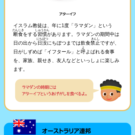
イスラム教徒は、年に1度「ラマダン」という
だんじき
しゅうかん
断食
をする
習慣
があります。ラマダンの期間中は
にちぼつ
きんし
日の出から
日没
にちぼつまでは飲食
禁止
ですが、
よ
日がしずめば「イフタール」と
呼
よばれる食事
を、家族、親せき、友人などといっしょに楽しみ
ます。