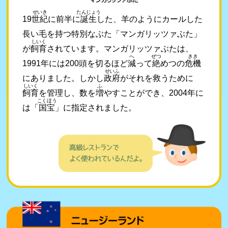
せいき
たんじょう
19
世紀
に前半に
誕生
した、羊のようにカールした
長い毛を持つ特別なぶた「マンガリッツァぶた」
しいく
が
飼育
されています。マンガリッツァぶたは、
へ
ぜつ
きき
1991年には200頭を切るほど
減
って
絶
めつの
危機
せいふ
にありました。しかし
政府
がそれを救うために
しいく
ふ
飼育
を管理し、数を
増
やすことができ、2004年に
こくほう
は「
国宝
」に指定されました。