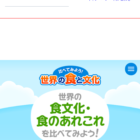
小学生
中高生
成人
シニア
教育機関の方
くらべてみよう！世界の食と文
世界の食文化・食のあれこれを比べてみよ
化
う！
menu