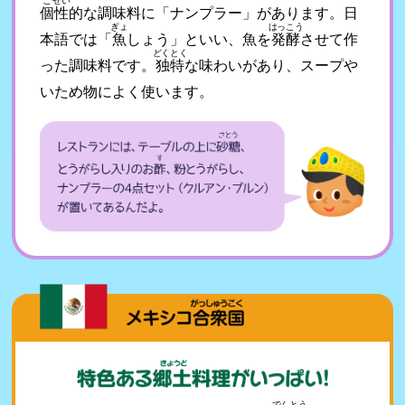
こ
せい
個
性
的な調味料に「ナンプラー」があります。日
ぎょ
はっこう
本語では「
魚
しょう」といい、魚を
発酵
させて作
どくとく
った調味料です。
独特
な味わいがあり、スープや
いため物によく使います。
でんとう