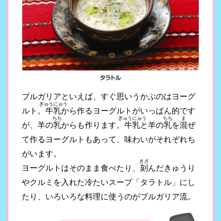
ブルガリアといえば、すぐ思いうかぶのはヨーグ
ぎゅうにゅう
ルト。
牛乳
から作るヨーグルトがいっぱん的です
ちち
ぎゅうにゅう
ちち
ま
が、羊の
乳
からも作ります。
牛乳
と羊の
乳
を
混
ぜ
て作るヨーグルトもあって、味わいがそれぞれち
がいます。
きざ
ヨーグルトはそのまま食べたり、
刻
んだきゅうり
やクルミを入れた冷たいスープ「タラトル」にし
たり、いろいろな料理に使うのがブルガリア流。