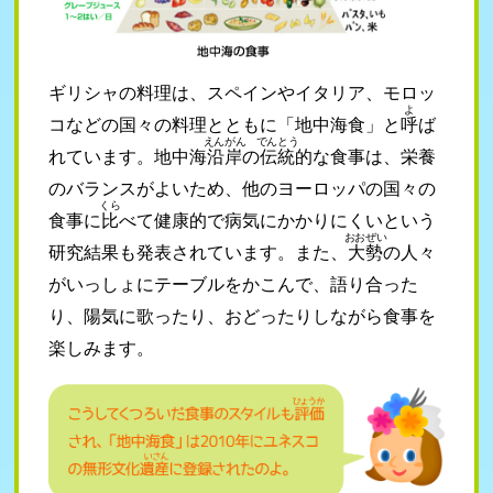
ギリシャの料理は、スペインやイタリア、モロッ
よ
コなどの国々の料理とともに「地中海食」と
呼
ば
えんがん
でんとう
れています。地中海
沿岸
の
伝統
的な食事は、栄養
のバランスがよいため、他のヨーロッパの国々の
くら
食事に
比
べて健康的で病気にかかりにくいという
おおぜい
研究結果も発表されています。また、
大勢
の人々
がいっしょにテーブルをかこんで、語り合った
り、陽気に歌ったり、おどったりしながら食事を
楽しみます。