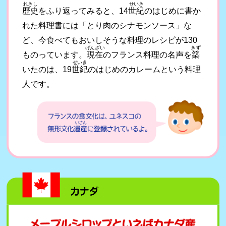
れきし
せいき
歴史
をふり返ってみると、14
世紀
のはじめに書か
れた料理書には「とり肉のシナモンソース」な
ど、今食べてもおいしそうな料理のレシピが130
げんざい
きず
ものっています。
現在
のフランス料理の名声を
築
せいき
いたのは、19
世紀
のはじめのカレームという料理
人です。