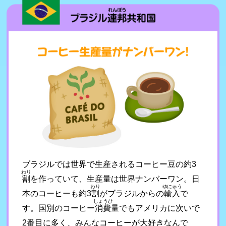
ブラジルでは世界で生産されるコーヒー豆の約3
わり
割
を作っていて、生産量は世界ナンバーワン。日
わり
ゆにゅう
本のコーヒーも約3
割
がブラジルからの
輸入
で
しょうひ
す。国別のコーヒー
消費
量でもアメリカに次いで
2番目に多く、みんなコーヒーが大好きなんで