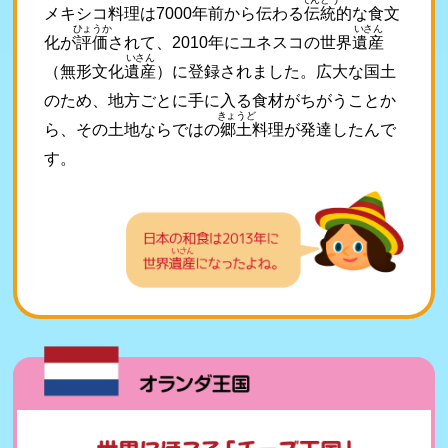
メキシコ料理は7000年前から伝わる
伝統
的な食文
ひょうか
いさん
化が
評価
されて、2010年にユネスコの世界
遺産
いさん
（無形文化
遺産
）に登録されました。広大な国土
のため、地方ごとに手に入る食材がちがうことか
きょうど
ら、その土地ならではの
郷土
料理が発達したんで
す。