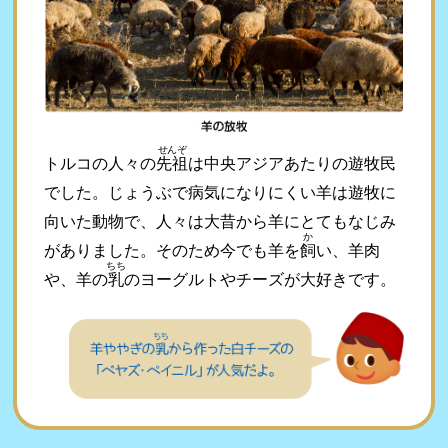
せんぞ
トルコの人々の
先祖
は中央アジアあたりの遊牧民
でした。じょうぶで病気になりにくい羊は遊牧に
向いた動物で、人々は大昔から羊にとてもなじみ
か
がありました。そのため今でも羊を
飼
い、羊肉
ちち
や、羊の
乳
のヨーグルトやチーズが大好きです。