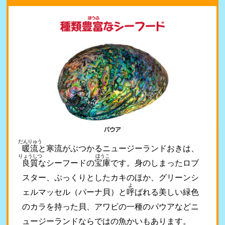
だんりゅう
暖流
と寒流がぶつかるニュージーランドおきは、
りょうしつ
ほうこ
良質
なシーフードの
宝庫
です。身のしまったロブ
スター、ぷっくりとしたカキのほか、グリーンシ
よ
ェルマッセル（パーナ貝）と
呼
ばれる美しい緑色
のカラを持った貝、アワビの一種のパウアなどニ
ュージーランドならではの魚かいもあります。