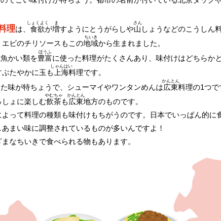
しょくよく
ま
さん
料理
は、
食欲
が
増
すようにとうがらしや
山
しょうなどのこうしん
ちいき
、エビのチリソースもこの
地域
から生まれました。
ほうふ
は魚かい類を
豊富
に使った料理がたくさんあり、味付けはどちらか
しゃんはい
すぶたやかに玉も
上海
料理です。
かんとん
した味が特ちょうで、シューマイやワンタンめんは
広東
料理の1つで
やむちゃ
かんとん
っしょに楽しむ
飲茶
も
広東
地方のものです。
によって料理の種類も味付けもちがうのです。日本でいっぱん的に
しあまい味に調整されているものが多いんですよ！
ざまなちいきで食べられる物もあります。