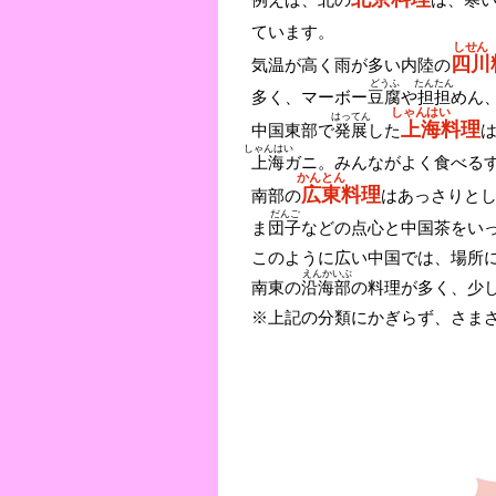
ています。
しせん
四川
気温が高く雨が多い内陸の
どうふ
たんたん
多く、マーボー
豆腐
や
担担
めん
しゃんはい
はってん
上海
料理
中国東部で
発展
した
しゃんはい
上海
ガニ。みんながよく食べる
かんとん
広東
料理
南部の
はあっさりと
だんご
ま
団子
などの点心と中国茶をい
このように広い中国では、場所
えんかいぶ
南東の
沿海部
の料理が多く、少
※上記の分類にかぎらず、さま