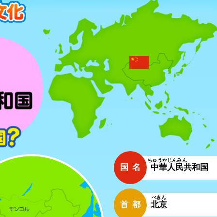
ちゅうかじんみん
国名
中華人民
共和国
ぺきん
首都
北京