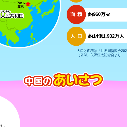
面積
約960万㎢
人口
約14億1,932万人
人口と面積は「世界国勢図会2025
（公財）矢野恒太記念会より