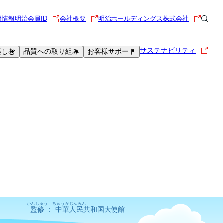
用情報
明治会員ID
会社概要
明治ホールディングス株式会社
サステナビリティ
楽しむ
品質への取り組み
お客様サポート
かんしゅう
ちゅうかじんみん
監修
：
中華人民
共和国大使館