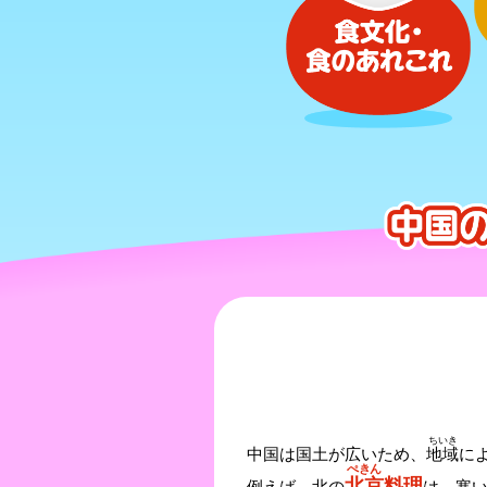
ちいき
中国は国土が広いため、
地域
に
ぺきん
北京
料理
例えば、北の
は、寒