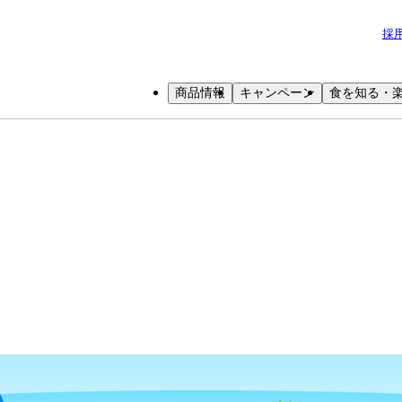
採
商品情報
キャンペーン
食を知る・
小学生
中高生
成人
シニア
教育機関の方
中華人民共和国ってどんな国？