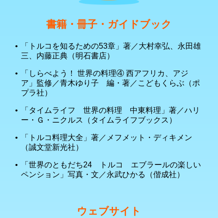
書籍・冊子・ガイドブック
「トルコを知るための53章」著／大村幸弘、永田雄
三、内藤正典（明石書店）
「しらべよう！ 世界の料理④ 西アフリカ、アジ
ア」監修／青木ゆり子 編・著／こどもくらぶ（ポ
プラ社）
「タイムライフ 世界の料理 中東料理」著／ハリ
ー・Ｇ・ニクルス（タイムライフブックス）
「トルコ料理大全」著／メフメット・ディキメン
（誠文堂新光社）
「世界のともだち24 トルコ エブラールの楽しい
ペンション」写真・文／永武ひかる（偕成社）
ウェブサイト