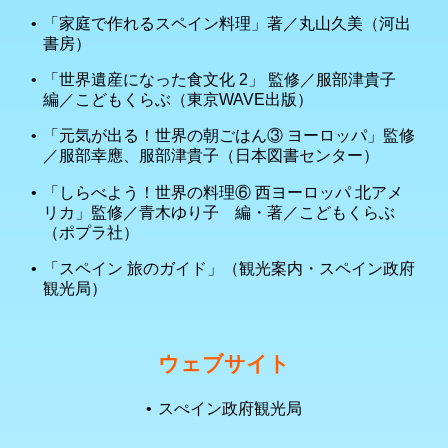
「家庭で作れるスペイン料理」著／丸山久美（河出
書房）
「世界遺産になった食文化 2」 監修／服部津貴子
編／こどもくらぶ（東京WAVE出版）
「元気が出る！世界の朝ごはん③ ヨーロッパ」監修
／服部幸應、服部津貴子（日本図書センター）
「しらべよう！世界の料理⑥ 西ヨーロッパ 北アメ
リカ」監修／青木ゆり子 編・著／こどもくらぶ
（ポプラ社）
「スペイン 旅のガイド」（観光案内・スペイン政府
観光局）
ウェブサイト
スぺイン政府観光局