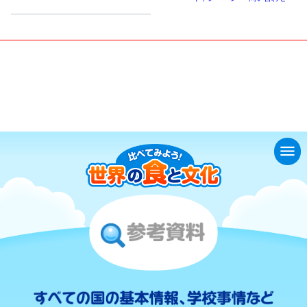
小学生
中高生
成人
シニア
教育機関の方
くらべてみよう！世界の食と文化
参考資料
menu