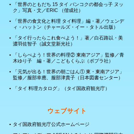
「世界のともだち 15 タイ バンコクの都会っ子 ヌッ
ク」写真・文／ERIC （偕成社）
「世界の食文化と料理 タイ料理」編・著／ウェンデ
ィ・ハットン（チャールズ・イー・タトル出版）
「タイ行ったらこれ食べよう！」著／白石路以・美
濃羽佐智子（誠文堂新光社）
「しらべよう！世界の料理② 東南アジア」監修／青
木ゆり子 編・著／こどもくらぶ（ポプラ社）
「元気が出る！世界の朝ごはん① 東・東南アジア」
監修／服部幸應、服部津貴子（日本図書センター）
「タイ 料理カタログ」（タイ国政府観光庁）
ウェブサイト
タイ国政府観光庁公式ホームページ