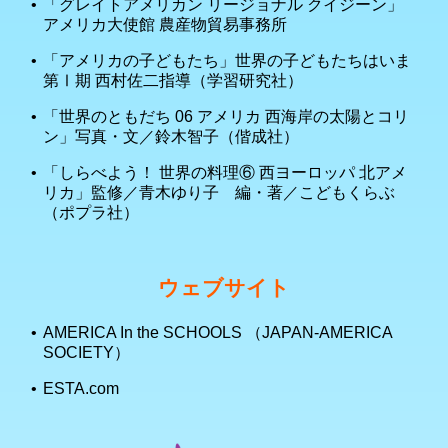
「グレイトアメリカン リージョナル クイジーン」
アメリカ大使館 農産物貿易事務所
「アメリカの子どもたち」世界の子どもたちはいま
第Ⅰ期 西村佐二指導（学習研究社）
「世界のともだち 06 アメリカ 西海岸の太陽とコリ
ン」写真・文／鈴木智子（偕成社）
「しらべよう！ 世界の料理⑥ 西ヨーロッパ 北アメ
リカ」監修／青木ゆり子 編・著／こどもくらぶ
（ポプラ社）
ウェブサイト
AMERICA In the SCHOOLS （JAPAN-AMERICA
SOCIETY）
ESTA.com