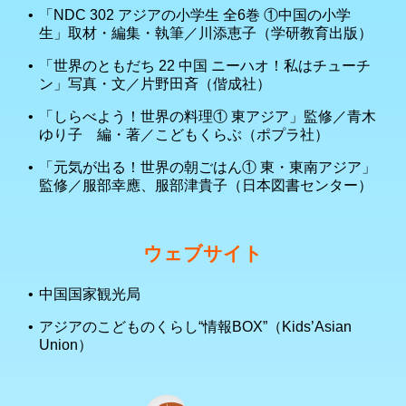
「NDC 302 アジアの小学生 全6巻 ①中国の小学
生」取材・編集・執筆／川添恵子（学研教育出版）
「世界のともだち 22 中国 ニーハオ！私はチューチ
ン」写真・文／片野田斉（偕成社）
「しらべよう！世界の料理① 東アジア」監修／青木
ゆり子 編・著／こどもくらぶ（ポプラ社）
「元気が出る！世界の朝ごはん① 東・東南アジア」
監修／服部幸應、服部津貴子（日本図書センター）
ウェブサイト
中国国家観光局
アジアのこどものくらし“情報BOX”（Kids’Asian
Union）