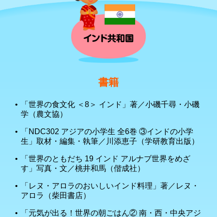
書籍
「世界の食文化 ＜8＞ インド」著／小磯千尋・小磯
学（農文協）
「NDC302 アジアの小学生 全6巻 ③インドの小学
生」取材・編集・執筆／川添恵子（学研教育出版）
「世界のともだち 19 インド アルナブ世界をめざ
す」写真・文／桃井和馬（偕成社）
「レヌ・アロラのおいしいインド料理」著／レヌ・
アロラ（柴田書店）
「元気が出る！世界の朝ごはん② 南・西・中央アジ