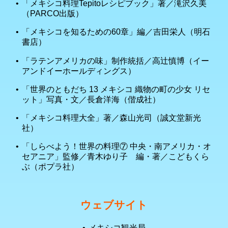
「メキシコ料理Tepitoレシピブック」著／滝沢久美
（PARCO出版）
「メキシコを知るための60章」編／吉田栄人（明石
書店）
「ラテンアメリカの味」制作統括／高辻慎博（イー
アンドイーホールディングス）
「世界のともだち 13 メキシコ 織物の町の少女 リセ
ット」写真・文／長倉洋海（偕成社）
「メキシコ料理大全」著／森山光司（誠文堂新光
社）
「しらべよう！世界の料理⑦ 中央・南アメリカ・オ
セアニア」監修／青木ゆり子 編・著／こどもくら
ぶ（ポプラ社）
ウェブサイト
メキシコ観光局