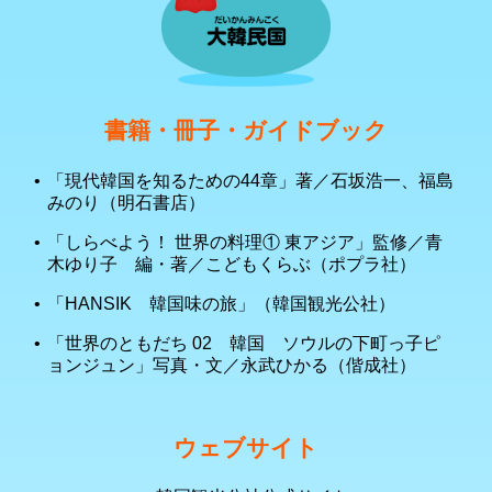
書籍・冊子・ガイドブック
「現代韓国を知るための44章」著／石坂浩一、福島
みのり（明石書店）
「しらべよう！ 世界の料理① 東アジア」監修／青
木ゆり子 編・著／こどもくらぶ（ポプラ社）
「HANSIK 韓国味の旅」（韓国観光公社）
「世界のともだち 02 韓国 ソウルの下町っ子ピ
ョンジュン」写真・文／永武ひかる（偕成社）
ウェブサイト