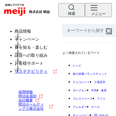
検索
メニュー
商品情報
キャンペーン
食を知る・楽しむ
よく検索されているワード
品質への取り組み
お客様サポート
レシピ
サステナビリティ
食の栄養バランスチェック
チョコレート
工場見学
ヨーグルト
牛乳
食育
採用情報
明治会員ID
プレスリリース
アイス
会社概要
明治ホールディ
アレルギー
チーズ
ングス株式会社
キャンペーン
問い合わせ