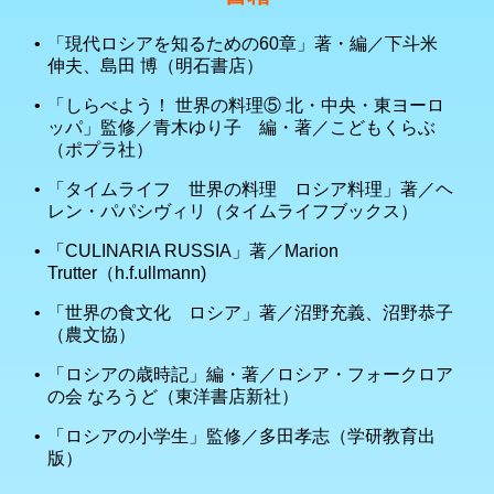
「現代ロシアを知るための60章」著・編／下斗米
伸夫、島田 博（明石書店）
「しらべよう！ 世界の料理⑤ 北・中央・東ヨーロ
ッパ」監修／青木ゆり子 編・著／こどもくらぶ
（ポプラ社）
「タイムライフ 世界の料理 ロシア料理」著／ヘ
レン・パパシヴィリ（タイムライフブックス）
「CULINARIA RUSSIA」著／Marion
Trutter（h.f.ullmann)
「世界の食文化 ロシア」著／沼野充義、沼野恭子
（農文協）
「ロシアの歳時記」編・著／ロシア・フォークロア
の会 なろうど（東洋書店新社）
「ロシアの小学生」監修／多田孝志（学研教育出
版）