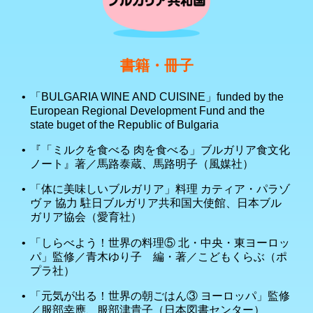
書籍・冊子
「BULGARIA WINE AND CUISINE」funded by the
European Regional Development Fund and the
state buget of the Republic of Bulgaria
『「ミルクを食べる 肉を食べる」ブルガリア食文化
ノート』著／馬路泰蔵、馬路明子（風媒社）
「体に美味しいブルガリア」料理 カティア・パラゾ
ヴァ 協力 駐日ブルガリア共和国大使館、日本ブル
ガリア協会（愛育社）
「しらべよう！世界の料理⑤ 北・中央・東ヨーロッ
パ」監修／青木ゆり子 編・著／こどもくらぶ（ポ
プラ社）
「元気が出る！世界の朝ごはん③ ヨーロッパ」監修
／服部幸應、服部津貴子（日本図書センター）