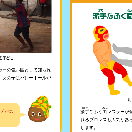
カーの強い国として知られ
、女の子はバレーボールが
はで
めん
派手
なふく
面
レスラーが
れるプロレスも人気があ
します。