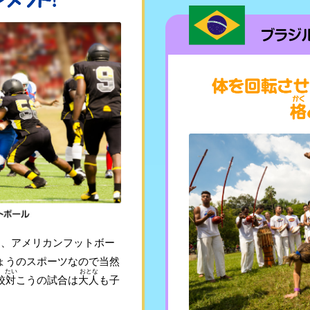
は、アメリカンフットボー
ょうのスポーツなので当然
たい
おとな
校
対
こうの試合は
大人
も子