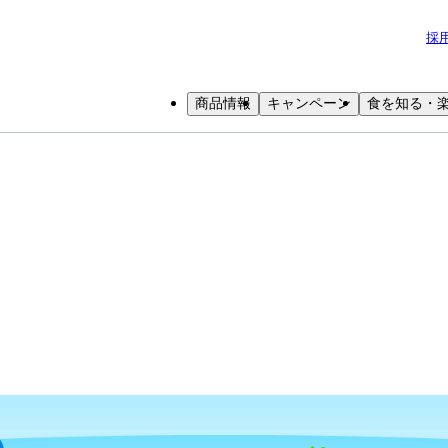
採
商品情報
キャンペーン
食を知る・
小学生
中高生
成人
シニア
教育機関の方
世界のスポーツを比べてみよう！