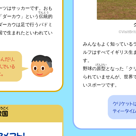
ーツはサッカーです。おも
でんとう
「ダーカウ」という
伝統
的
ダーカウは足で行うバドミ
国で生まれたといわれてい
みんなもよく知っている
ルフはすべてイギリス生
す。
げんけい
野球の
原型
となった「ク
られていませんが、世界
いスポーツです。