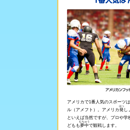
アメリカで1番人気のスポーツ
はっ
ル（アメフト）。アメリカ
発
し
といえば当然ですが、プロや学
むちゅう
どもも
夢中
で観戦します。