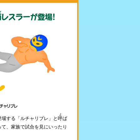
よ
登場する「ルチャリブレ」と
呼
ば
って、家族で試合を見にいったり