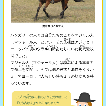
ハンガリーの人々は自分たちのことをマジャル人
せんぞ
（マジャール人）といい、その
先祖
はアジアとヨ
さかい
さんみゃく
きば
ーロッパの
境
のウラル
山脈
あたりにいた
騎馬
遊牧
民でした。
きば
マジャル人（マジャール人）は
騎馬
による軍事力
りょうど
しはい
で
領土
を
支配
し、今では他の民族と混血をくりか
えしてヨーロッパ人らしい特ちょうの顔立ちを持
っています。