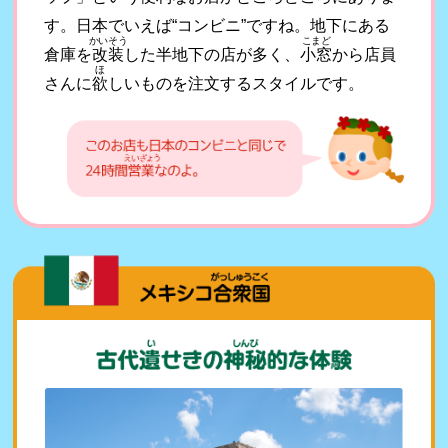
す。日本でいえば“コンビニ”ですね。地下にある
かいそう
こまど
倉庫を
改装
した半地下の店が多く、
小窓
から店員
ほ
さんに
欲
しいものを注文するスタイルです。