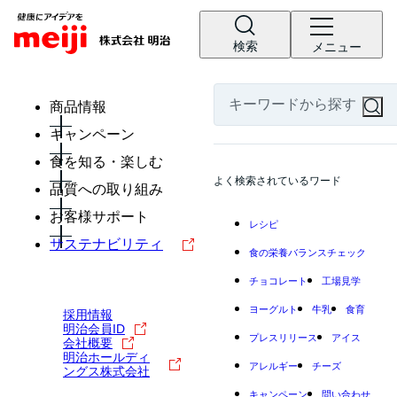
検索
メニュー
商品情報
キャンペーン
食を知る・楽しむ
よく検索されているワード
品質への取り組み
お客様サポート
レシピ
サステナビリティ
食の栄養バランスチェック
チョコレート
工場見学
ヨーグルト
牛乳
食育
採用情報
明治会員ID
プレスリリース
アイス
会社概要
明治ホールディ
アレルギー
チーズ
ングス株式会社
キャンペーン
問い合わせ