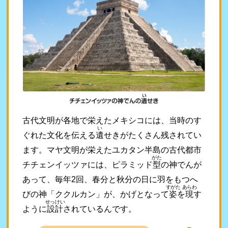
古代文明が各地で栄えたメキシコには、当時のす
い
ぐれた文化を伝える
遺
せきがたくさん残されてい
ます。マヤ文明が栄えたユカタン半島の古代都市
がた
チチェンイッツァには、ピラミッド
型
の神でんが
あって、毎年2回、春分と秋分の日に羽をもつへ
すがた
あらわ
びの神「ククルカン」が、かげとなって
姿
を
現
す
せっけい
ように
設計
されているんです。