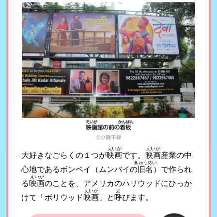
えいが
えいが
大好きなごらくの１つが
映画
です。
映画
産業の中
きゅうめい
心地であるボンベイ（ムンバイの
旧名
）で作られ
えいが
る
映画
のことを、アメリカのハリウッドにひっか
えいが
よ
けて「ボリウッド
映画
」と
呼
びます。