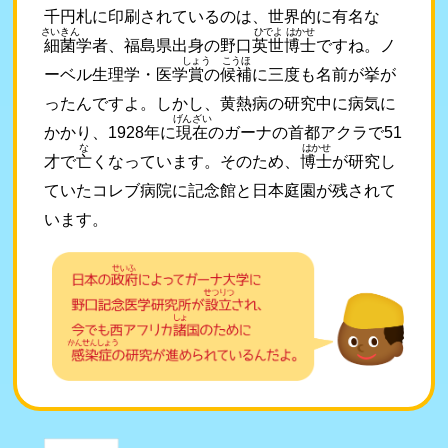
千円札に印刷されているのは、世界的に有名な
さいきん
ひでよ
はかせ
細菌
学者、福島県出身の野口
英世
博士
ですね。ノ
しょう
こうほ
ーベル生理学・医学
賞
の
候補
に三度も名前が挙が
ったんですよ。しかし、黄熱病の研究中に病気に
げんざい
かかり、1928年に
現在
のガーナの首都アクラで51
な
はかせ
才で
亡
くなっています。そのため、
博士
が研究し
ていたコレブ病院に記念館と日本庭園が残されて
います。