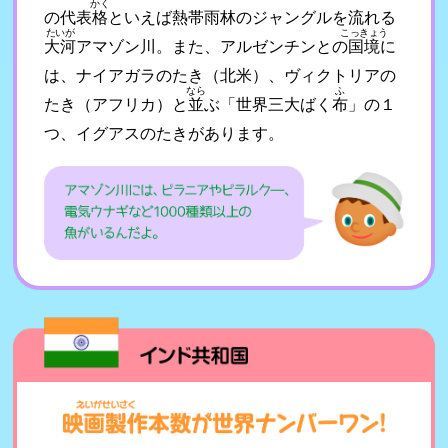
かく
の代表
格
といえば熱帯雨林のジャングルを流れる
たいが
こっきょう
大河
アマゾン川。また、アルゼンチンとの
国境
に
は、ナイアガラのたき（北米）、ヴィクトリアの
なら
ふ
たき（アフリカ）と
並
ぶ「世界三大ばく
布
」の１
つ、イグアスのたきがあります。