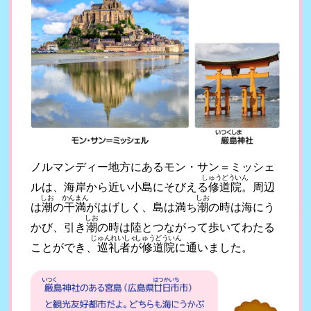
ノルマンディー地方にあるモン・サン＝ミッシェ
しゅうどういん
ルは、海岸から近い小島にそびえる
修道院
。周辺
しお
かんまん
しお
は
潮
の
干満
がはげしく、島は満ち
潮
の時は海にう
しお
かび、引き
潮
の時は陸とつながって歩いてわたる
じゅんれいしゃ
しゅうどういん
ことができ、
巡礼者
が
修道院
に通いました。