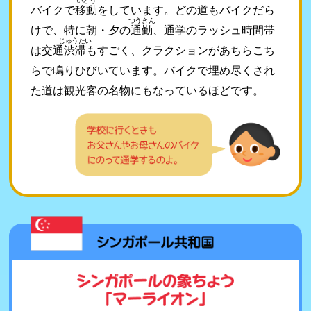
いどう
バイクで
移動
をしています。どの道もバイクだら
つうきん
けで、特に朝・夕の
通勤
、通学のラッシュ時間帯
じゅうたい
は交通
渋滞
もすごく、クラクションがあちらこち
らで鳴りひびいています。バイクで埋め尽くされ
た道は観光客の名物にもなっているほどです。