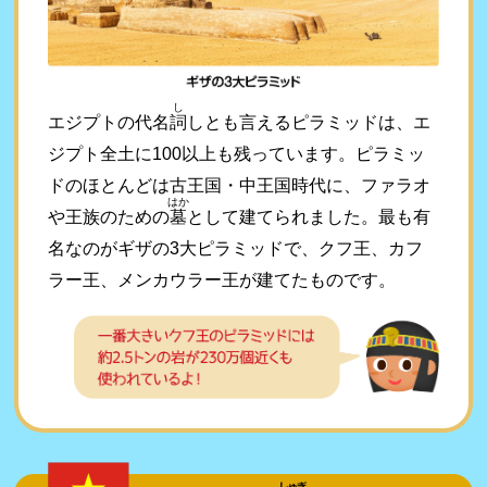
し
エジプトの代名
詞
しとも言えるピラミッドは、エ
ジプト全土に100以上も残っています。ピラミッ
ドのほとんどは古王国・中王国時代に、ファラオ
はか
や王族のための
墓
として建てられました。最も有
名なのがギザの3大ピラミッドで、クフ王、カフ
ラー王、メンカウラー王が建てたものです。