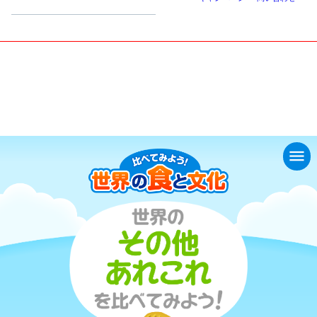
小学生
中高生
成人
シニア
教育機関の方
くらべてみよう！世界の食と文化
世界のその他あれこれを比べてみよう！
menu