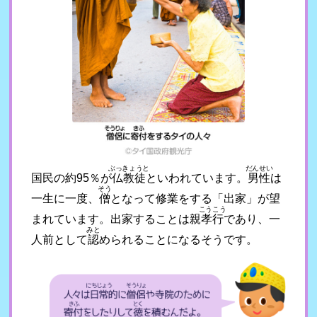
ぶっきょうと
だんせい
国民の約95％が
仏教徒
といわれています。
男性
は
そう
一生に一度、
僧
となって修業をする「出家」が望
こうこう
まれています。出家することは親
孝行
であり、一
みと
人前として
認
められることになるそうです。