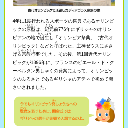
4年に1度行われるスポーツの祭典であるオリンピ
げんけい
きげん
ックの
原型
は、
紀元
前776年にギリシャのオリン
たんじょう
ピアンの地で
誕生
し「オリンピア祭典」（古代オ
よ
リンピック）などと
呼
ばれた、主神ゼウスにささ
しゅうきょう
げる
宗教
行事でした。その後、第1回近代オリン
ピックが1896年に、フランスのピエール・ド・ク
だん
ーベルタン
男
しゃくの発案によって、オリンピッ
クのふるさとであるギリシャのアテネで初めて開
さいされました。