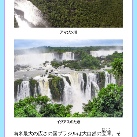
ほうこ
南米最大の広さの国ブラジルは大自然の
宝庫
。そ