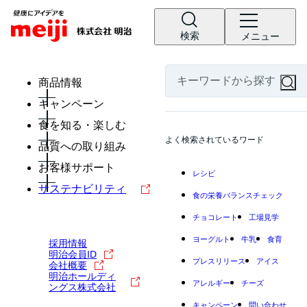
検索
メニュー
商品情報
キャンペーン
食を知る・楽しむ
よく検索されているワード
品質への取り組み
お客様サポート
レシピ
サステナビリティ
食の栄養バランスチェック
チョコレート
工場見学
ヨーグルト
牛乳
食育
採用情報
明治会員ID
プレスリリース
アイス
会社概要
明治ホールディ
アレルギー
チーズ
ングス株式会社
キャンペーン
問い合わせ