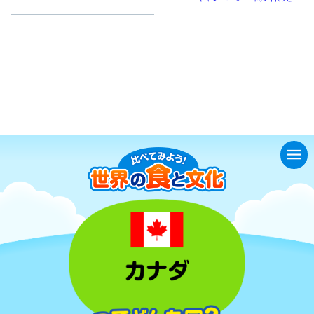
小学生
中高生
成人
シニア
教育機関の方
くらべてみよう！世界の食と文化
カナダってどんな国？
menu