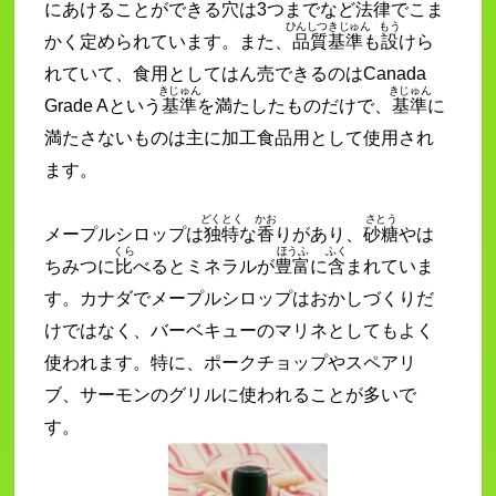
にあけることができる
穴
は3つまでなど
法律
でこま
ひんしつきじゅん
もう
かく定められています。また、
品質基準
も
設
けら
れていて、食用としてはん売できるのはCanada
きじゅん
きじゅん
Grade Aという
基準
を満たしたものだけで、
基準
に
満たさないものは主に加工食品用として使用され
ます。
どくとく
かお
さとう
メープルシロップは
独特
な
香
りがあり、
砂糖
やは
くら
ほうふ
ふく
ちみつに
比
べるとミネラルが
豊富
に
含
まれていま
す。カナダでメープルシロップはおかしづくりだ
けではなく、バーベキューのマリネとしてもよく
使われます。特に、ポークチョップやスペアリ
ブ、サーモンのグリルに使われることが多いで
す。