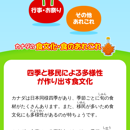
しゅん
カナダは日本同様四季があり、季節ごとに
旬
の食
いみん
材がたくさんあります。また、
移民
が多いため食
たようせい
文化にも
多様性
があるのが特ちょうです。
しゅう