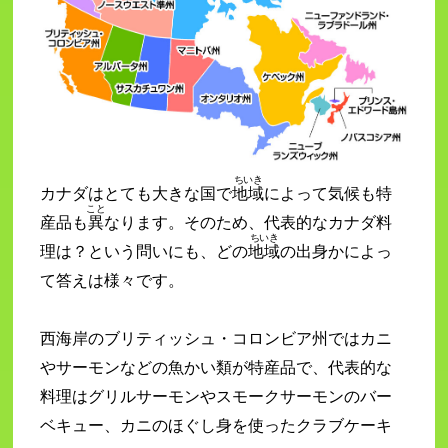
ちいき
カナダはとても大きな国で
地域
によって気候も特
こと
産品も
異
なります。そのため、代表的なカナダ料
ちいき
理は？という問いにも、どの
地域
の出身かによっ
て答えは様々です。
西海岸のブリティッシュ・コロンビア州ではカニ
やサーモンなどの魚かい類が特産品で、代表的な
料理はグリルサーモンやスモークサーモンのバー
ベキュー、カニのほぐし身を使ったクラブケーキ