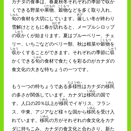
カナダの食事は、春夏秋冬それぞれの季節で
収
か
くだもの
こくもつ
くできる野菜や
果物
、
穀物
などを多く取り入れ、
しゅん
きび
旬
の食材を大切にしています。
厳
しい冬が終わり
おとず
雪解けとともに春が
訪
れると、メープルシロップ
しゅう
の
収
かくが始まります。夏はブルーベリー、チェ
こくもつ
リー、いちごなどのベリー類、秋は根菜や
穀物
を
しゅう
しゅう
収
かくすることができます。それぞれの季節に
収
しゅん
かくできる
旬
の食材で食たくを彩るのがカナダの
食文化の大きな特ちょうの一つです。
たようせい
いみん
もう一つの特ちょうである
多様性
はカナダの
移民
いみん
の多さが関係しています。カナダは
移民
の国で
いみん
す。人口の20％以上が
移民
でイギリス、フラン
いみん
ス、中東、アジアなど様々な国から
移民
を受け入
いみん
れています。
移民
の方がそれぞれの食文化をカナ
ダに持ちこみ、カナダの食文化と合わさり、新た