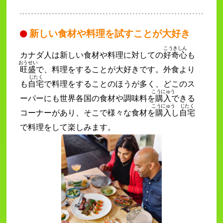
新しい食材や料理を試すことが大好き
こうきしん
カナダ人は新しい食材や料理に対しての
好奇心
も
おうせい
旺盛
で、料理をすることが大好きです。外食より
じたく
も
自宅
で料理をすることのほうが多く、どこのス
こうにゅう
ーパーにも世界各国の食材や調味料を
購入
できる
こうにゅう
じたく
コーナーがあり、そこで様々な食材を
購入
し
自宅
で料理をして楽しみます。