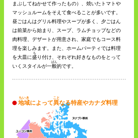
まぶしてねかせて作ったもの）、焼いたトマトや
マッシュルームをそえて食べることが多いです。
昼ごはんはグリル料理やスープが多く、夕ごはん
は前菜から始まり、スープ、ラムチョップなどの
肉料理、デザートが用意され、家庭でもコース料
理を楽しみます。また、ホームパーティでは料理
も
を大皿に
盛
り付け、それぞれ好きなものをとって
ぱん
いくスタイルが一
般
的です。
ちいき
こと
地域
によって
異
なる特産やカナダ料理