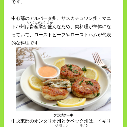
です。
中心部のアルバータ州、サスカチュワン州・マニ
ちくさんぎょう
さか
トバ州は
畜産業
が
盛
んなため、肉料理が主体にな
っていて、ローストビーフやローストハムが代表
的な料理です。
中央東部のオンタリオ州とケベック州は、イギリ
えいきょう
ちいき