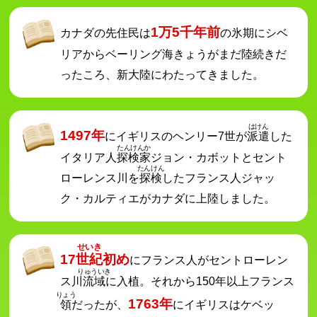
1万5千年前
カナダの先住民は
の氷期にシベ
リアからベーリング海きょうがまだ陸続きだ
ったころ、
新大陸にわたってきました。
はけん
1497年
にイギリスのヘンリー7世が
派遣
した
たんけんか
イタリア人
探検家
ジョン・カボットと
セント
たんけん
ローレンス川を
探検
したフランス人ジャッ
ク・カルティエがカナダに上陸しました。
せいき
17
世紀
初め
にフランス人がセントローレン
りゅういき
ス川
流域
に入植。それから150年以上フランス
りょう
1763年
領
だったが、
にイギリスはケベッ