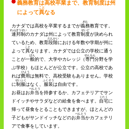
義務
教育は高校卒業まで、教育
制度
は州
こと
によって
異
なる
ぎむ
カナダでは高校を卒業するまでが
義務
教育です。
れんぽうせい
せいど
連邦制
のカナダは州によって教育
制度
が決められ
だんかい
ているため、教育
段階
における年数や学期が州に
こと
よって
異
なります。カナダでは公立の学校に通う
ぱん
せんもん
ことが一
般
的で、大学やカレッジ（
専門
分野を学
ぶ学校）もほとんどが公立です。公立の高校であ
ひよう
れば
費用
は無料で、高校受験もありません。学校
せいふく
ふくそう
に
制服
はなく、
服装
は自由です。
べんとう
お昼はお
弁当
を持参するか、カフェテリアでサン
じたく
ドイッチやサラダなどの給食を食べます。
自宅
に
帰って昼食をとることもできますが、ほとんどの
べんとう
子どもがサンドイッチなどのお
弁当
かカフェテリ
アで食事をしています。