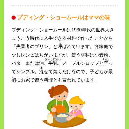
プディング・ショームールはママの味
プディング・ショームールは1930年代の世界大き
ょうこう時代に入手できる材料で作ったことから
よ
「失業者のプリン」と
呼
ばれています。各家庭で
こ
少しレシピはちがいますが、使う材料は小麦
粉
、
ぎゅうにゅう
いた
バターまたは油、
牛乳
、メープルシロップと
至
っ
ま
てシンプル。
混
ぜて焼くだけなので、子どもが最
初にお家で習う料理とも言われています。