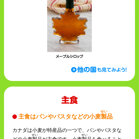
せい
主食はパンやパスタなどの小麦
製
品
カナダは小麦が特産品の一つで、パンやパスタな
せい
せい
どの小麦
製
品が主食です。小麦
製
品を食べること