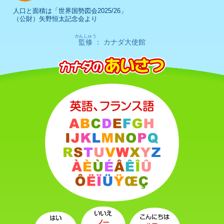
人口と面積は「世界国勢図会2025/26」
（公財）矢野恒太記念会より
かんしゅう
監修
： カナダ大使館