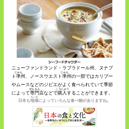
ニューファンドランド・ラブラドール州、ヌナブ
じゅん
じゅん
ト
準
州、ノースウエスト
準
州の一部ではカリブー
やムースなどのジビエがよく食べられていて季節
せんもん
こうにゅう
によって
専門
店などで
購入
することができます。
ちいき
日本も
地域
によっていろんな食べ物がありますね。