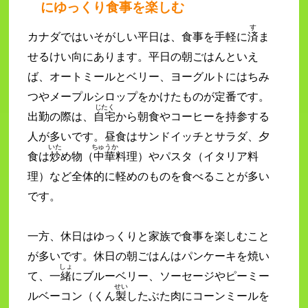
にゆっくり食事を楽しむ
す
カナダではいそがしい平日は、食事を手軽に
済
ま
せるけい向にあります。平日の朝ごはんといえ
ば、オートミールとベリー、ヨーグルトにはちみ
つやメープルシロップをかけたものが定番です。
じたく
出勤の際は、
自宅
から朝食やコーヒーを持参する
人が多いです。昼食はサンドイッチとサラダ、夕
いた
ちゅうか
食は
炒
め物（
中華
料理）やパスタ（イタリア料
理）など全体的に軽めのものを食べることが多い
です。
一方、休日はゆっくりと家族で食事を楽しむこと
が多いです。休日の朝ごはんはパンケーキを焼い
しょ
て、一
緒
にブルーベリー、ソーセージやピーミー
せい
ルベーコン（くん
製
したぶた肉にコーンミールを