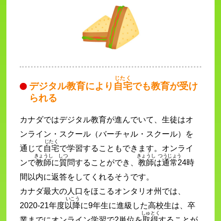
じたく
デジタル教育により
自宅
でも教育が受け
られる
カナダではデジタル教育が進んでいて、生徒はオ
ンライン・スクール（バーチャル・スクール）を
じたく
通じて
自宅
で学習することもできます。オンライ
きょうし
しつ
きょうし
つうじょう
ンで
教師
に
質
問することができ、
教師
は
通常
24時
間以内に返答をしてくれるそうです。
カナダ最大の人口をほこるオンタリオ州では、
いこう
2020-21年度
以降
に9年生に進級した高校生は、卒
しゅとく
業までにオンライン学習で2単位を
取得
することが