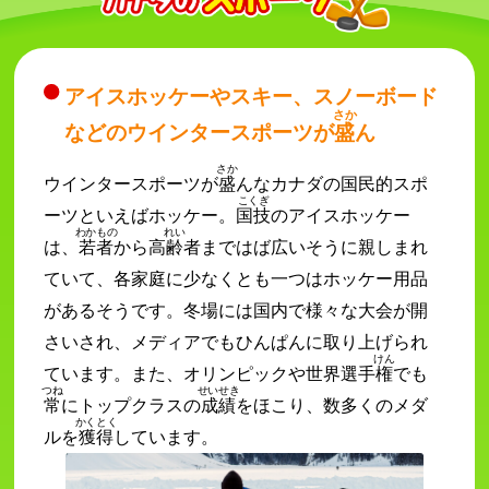
アイスホッケーやスキー、スノーボード
さか
などのウインタースポーツが
盛
ん
さか
ウインタースポーツが
盛
んなカナダの国民的スポ
こくぎ
ーツといえばホッケー。
国技
のアイスホッケー
わかもの
れい
は、
若者
から高
齢
者まではば広いそうに親しまれ
ていて、各家庭に少なくとも一つはホッケー用品
があるそうです。冬場には国内で様々な大会が開
さいされ、メディアでもひんぱんに取り上げられ
けん
ています。また、オリンピックや世界選手
権
でも
つね
せいせき
常
にトップクラスの
成績
をほこり、数多くのメダ
かくとく
ルを
獲得
しています。