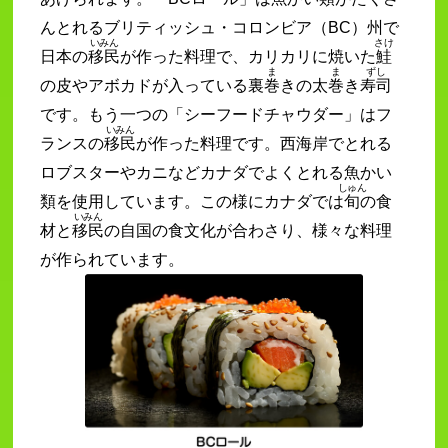
んとれるブリティッシュ・コロンビア（BC）州で
いみん
さけ
日本の
移民
が作った料理で、カリカリに焼いた
鮭
ま
ま
ずし
の皮やアボカドが入っている裏
巻
きの太
巻
き
寿司
です。もう一つの「シーフードチャウダー」はフ
いみん
ランスの
移民
が作った料理です。西海岸でとれる
ロブスターやカニなどカナダでよくとれる魚かい
しゅん
類を使用しています。この様にカナダでは
旬
の食
いみん
材と
移民
の自国の食文化が合わさり、様々な料理
が作られています。