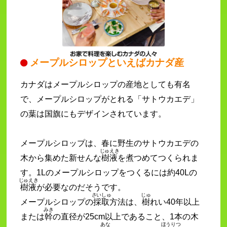
メープルシロップといえばカナダ産
カナダはメープルシロップの産地としても有名
で、メープルシロップがとれる「サトウカエデ」
の葉は国旗にもデザインされています。
メープルシロップは、春に野生のサトウカエデの
じゅえき
木から集めた新せんな
樹液
を煮つめてつくられま
す。1Lのメープルシロップをつくるには約40Lの
じゅえき
樹液
が必要なのだそうです。
さいしゅ
じゅ
メープルシロップの
採取
方法は、
樹
れい40年以上
みき
または
幹
の直径が25cm以上であること、1本の木
あな
ほうりつ