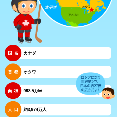
国名
カナダ
首都
オタワ
面積
998.5万㎢
人口
約3,974万人