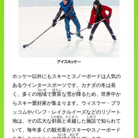
ホッケー以外にもスキーとスノーボードは人気の
あるウインタースポーツです。カナダの冬は長
ちいき
ほうふ
ふ
く、多くの
地域
で
豊富
な雪が
降
るため、世界中か
らスキー愛好家が集まります。ウィスラー・ブラ
ッコムやバンフ・レイクルイーズなどのリゾート
しゃめん
たくえつ
しせつ
地は、その広大な
斜面
と
卓越
した
施設
で知られて
いて、毎年多くの観光客がスキーやスノーボード
ちいき
おとず