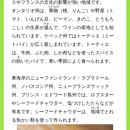
スやフランスの文化の
影響
が強い
地域
です。
くだもの
オンタリオ州は、
果物
（桃、りんご）や野菜（ト
マト、いんげん豆、ピーマン、きのこ、とうもろ
さか
こし）の生産が
盛
んで、ワインの産地としても知
られています。ケベック州ではトーティエ（ミー
トパイ）が広く親しまれています。トーティエ
は、牛肉、ぶた肉、しか肉などを使ったスパイス
き
の
効
いたパイで、寒い季節によく食べられます。
東海岸のニューファンドランド・ラブラドール
州、ノバスコシア州、ニューブランズウィック
州、プリンス・エドワード島州では、ロブスター
やシーフードチャウダー、塩づけしたたらなどが
ちいき
有名です。シーフードチャウダーは、
地域
でとれ
る魚かい類を使って作られます。