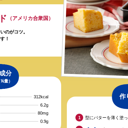
ド
（アメリカ合衆国）
ないのがコツ。
です！
成分
（⅙量）
作
312kcal
6.2g
80mg
型にバターを薄く塗っ
0.9g