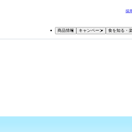
採
商品情報
キャンペーン
食を知る・
小学生
中高生
成人
シニア
教育機関の方
よう！
コーンブレッド