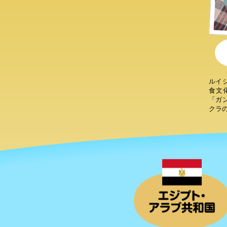
ルイ
食文
「ガ
クラ