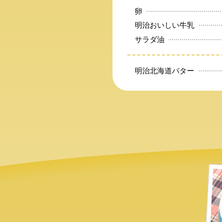
卵
明治おいしい牛乳
サラダ油
明治北海道バター