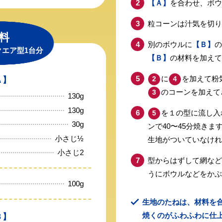
【Ａ】
を合わせ、ボウ
粒コーンは汁気を切り
料
別のボウルに
【Ｂ】
の
クエア型1台分
【Ｂ】
の材料を加えて
に
を加えて粉
Ａ】
2
4
のコーンを加えて
3
130g
130g
を１の型に流し入
5
30g
ンで40〜45分焼き
小さじ½
生地がついていなけれ
小さじ2
型からはずして網など
うにボウルなどをかぶ
100g
生地のたねは、材料を
焼くのがふわふわに仕
Ｂ】