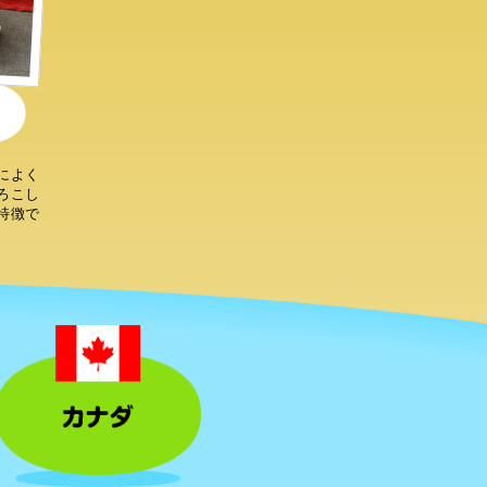
によく
ろこし
特徴で