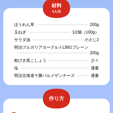
材料
4人分
ほうれん草
200g
玉ねぎ
1/2個（100g）
サラダ油
小さじ2
明治ブルガリアヨーグルトLB81プレーン
200g
粗びき黒こしょう
少々
塩
適量
明治北海道十勝パルメザンチーズ
適量
作り方