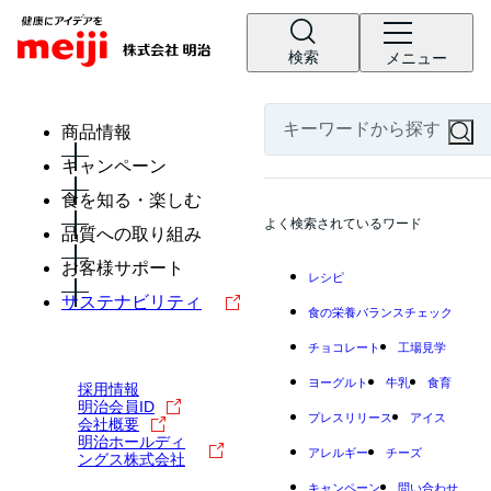
検索
メニュー
商品情報
キャンペーン
食を知る・楽しむ
よく検索されているワード
品質への取り組み
お客様サポート
レシピ
サステナビリティ
食の栄養バランスチェック
チョコレート
工場見学
ヨーグルト
牛乳
食育
採用情報
明治会員ID
プレスリリース
アイス
会社概要
明治ホールディ
アレルギー
チーズ
ングス株式会社
キャンペーン
問い合わせ