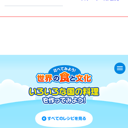
小学生
中高生
成人
シニア
教育機関の方
いろいろな国の料理を作ってみよ
シュプナニ・サラート・ス・ヤグーラ
う！
タン
menu