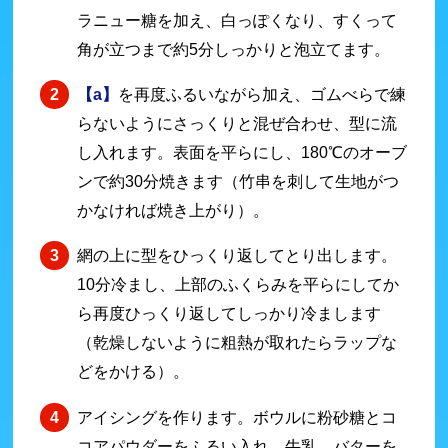
ラニュー糖を加え、白っぽくなり、すくって
角が立つまで約5分しっかりと泡立てます。
【a】
を再度ふるいながら加え、ゴムべらで練
らないようにさっくりと混ぜ合わせ、型に流
し入れます。表面を平らにし、180℃のオーブ
ンで約30分焼きます（竹串を刺して生地がつ
かなければ焼き上がり）。
網の上に型をひっくり返してとり出します。
10分冷まし、上部のふくらみを平らにしてか
ら再度ひっくり返してしっかり冷まします
（乾燥しないように粗熱が取れたらラップな
どをかける）。
アイシングを作ります。ボウルに粉砂糖とコ
コアパウダーをふるい入れ、牛乳、バターを