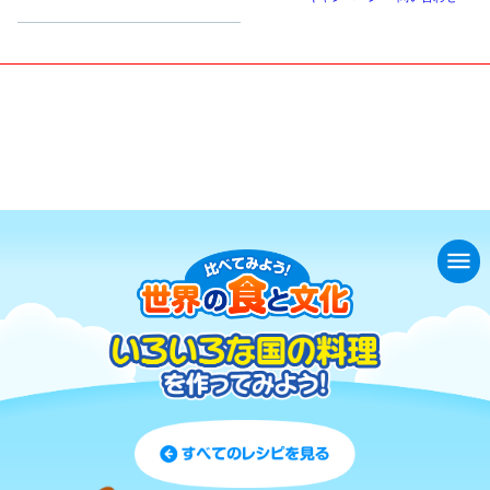
小学生
中高生
成人
シニア
教育機関の方
いろいろな国の料理を作ってみよう！
ラミントン
menu