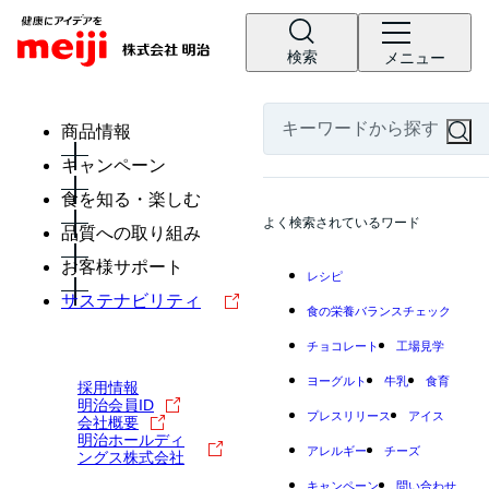
検索
メニュー
商品情報
キャンペーン
食を知る・楽しむ
よく検索されているワード
品質への取り組み
お客様サポート
レシピ
サステナビリティ
食の栄養バランスチェック
チョコレート
工場見学
ヨーグルト
牛乳
食育
採用情報
明治会員ID
プレスリリース
アイス
会社概要
明治ホールディ
アレルギー
チーズ
ングス株式会社
キャンペーン
問い合わせ