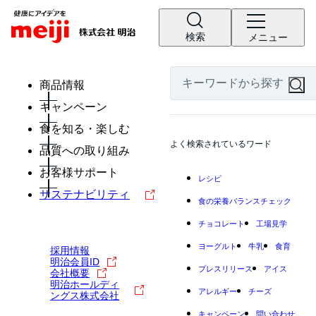
検索
メニュー
商品情報
キャンペーン
食を知る・楽しむ
よく検索されているワード
品質への取り組み
お客様サポート
レシピ
サステナビリティ
食の栄養バランスチェック
チョコレート
工場見学
ヨーグルト
牛乳
食育
採用情報
明治会員ID
プレスリリース
アイス
会社概要
明治ホールディ
アレルギー
チーズ
ングス株式会社
キャンペーン
問い合わせ