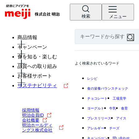
検索
メニュー
商品情報
キャンペーン
食を知る・楽しむ
よく検索されているワード
品質への取り組み
お客様サポート
レシピ
サステナビリティ
食の栄養バランスチェック
チョコレート
工場見学
ヨーグルト
牛乳
食育
採用情報
明治会員ID
プレスリリース
アイス
会社概要
明治ホールディ
アレルギー
チーズ
ングス株式会社
キャンペーン
問い合わせ