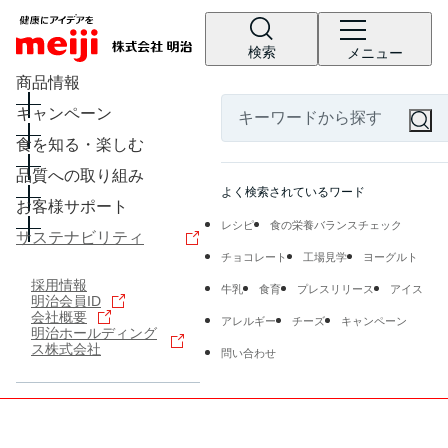
検索
メニュー
商品情報
キャンペーン
食を知る・楽しむ
品質への取り組み
よく検索されているワード
お客様サポート
レシピ
食の栄養バランスチェック
サステナビリティ
チョコレート
工場見学
ヨーグルト
採用情報
牛乳
食育
プレスリリース
アイス
明治会員ID
会社概要
アレルギー
チーズ
キャンペーン
明治ホールディング
ス株式会社
問い合わせ