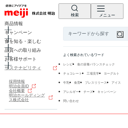
検索
メニュー
商品情報
キャンペーン
食を知る・楽しむ
品質への取り組み
よく検索されているワード
お客様サポート
レシピ
食の栄養バランスチェック
サステナビリティ
チョコレート
工場見学
ヨーグルト
採用情報
牛乳
食育
プレスリリース
アイス
明治会員ID
会社概要
アレルギー
チーズ
キャンペーン
明治ホールディング
ス株式会社
問い合わせ