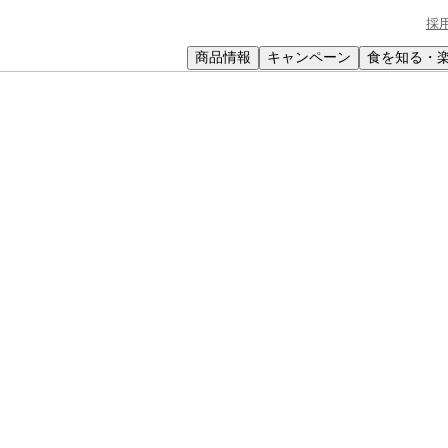
採
商品情報
キャンペーン
食を知る・
小学生
中高生
成人
シニア
教育機関の方
洋風チーズホイル焼き
ル焼き
焼きがイタリアンに変身。