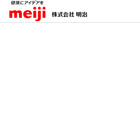
TOPページ
明治の食育 おすすめレシピ
たらの
たらの洋風チーズホイ
チーズ＆ハーブで、いつものホイル