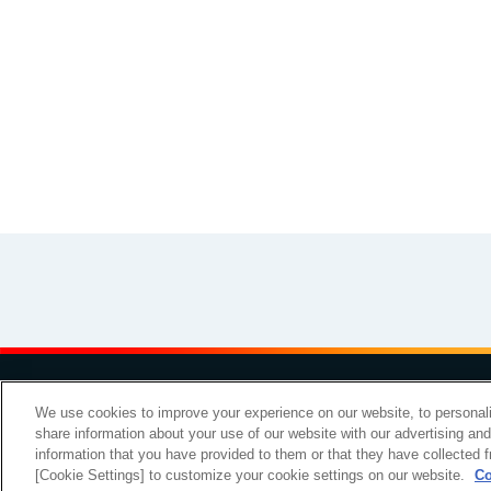
その他
イラスト素材集
お問い
We use cookies to improve your experience on our website, to personali
share information about your use of our website with our advertising an
Copyright Meiji Co., Ltd. All Rights Reserved.
information that you have provided to them or that they have collected f
[Cookie Settings] to customize your cookie settings on our website.
Co