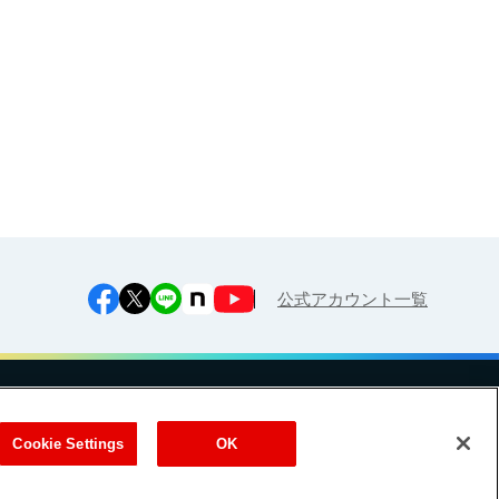
江上料理学院 明治料理講習会
公式アカウント一覧
への対応方針
ご利用規約
明治グループのDX
Cookie Settings
Cookie Settings
OK
（
｜
）
Meiji Seika ファルマ株式会社
式会社
EN
簡体