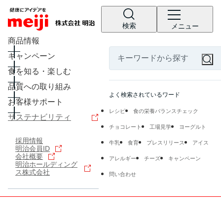
検索
メニュー
商品情報
キャンペーン
食を知る・楽しむ
品質への取り組み
よく検索されているワード
お客様サポート
レシピ
食の栄養バランスチェック
サステナビリティ
チョコレート
工場見学
ヨーグルト
採用情報
牛乳
食育
プレスリリース
アイス
明治会員ID
会社概要
アレルギー
チーズ
キャンペーン
明治ホールディング
ス株式会社
問い合わせ