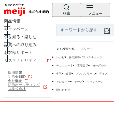
検索
メニュー
商品情報
キャンペーン
食を知る・楽しむ
品質への取り組み
よく検索されているワード
お客様サポート
レシピ
食の栄養バランスチェック
サステナビリティ
チョコレート
工場見学
ヨーグルト
採用情報
牛乳
食育
プレスリリース
アイス
明治会員ID
会社概要
アレルギー
チーズ
キャンペーン
明治ホールディング
ス株式会社
問い合わせ