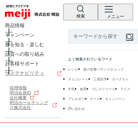
検索
メニュー
商品情報
キャンペーン
食を知る・楽しむ
品質への取り組み
よく検索されているワード
お客様サポート
レシピ
食の栄養バランスチェック
サステナビリティ
チョコレート
工場見学
ヨーグルト
採用情報
牛乳
食育
プレスリリース
アイス
明治会員ID
会社概要
アレルギー
チーズ
キャンペーン
明治ホールディング
ス株式会社
問い合わせ