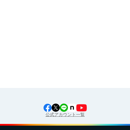
その他
イラスト素材集
食育カレンダー
工場見学に行こう！
江上料理学院 明治料理講習会
公式アカウント一覧