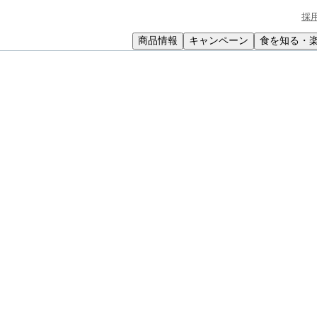
採
商品情報
キャンペーン
食を知る・
小学生
中高生
成人
シニア
教育機関の方
と納豆の油揚げ袋焼き