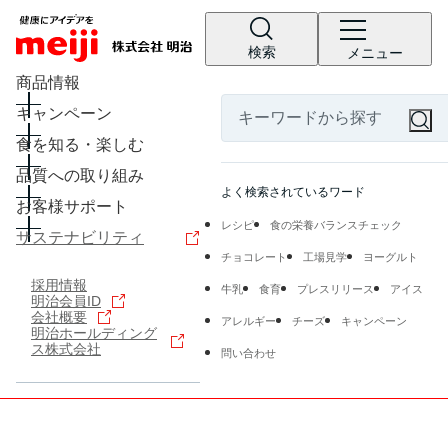
検索
メニュー
商品情報
キャンペーン
食を知る・楽しむ
品質への取り組み
よく検索されているワード
お客様サポート
レシピ
食の栄養バランスチェック
サステナビリティ
チョコレート
工場見学
ヨーグルト
採用情報
牛乳
食育
プレスリリース
アイス
明治会員ID
会社概要
アレルギー
チーズ
キャンペーン
明治ホールディング
ス株式会社
問い合わせ