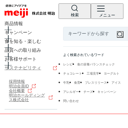
検索
メニュー
商品情報
キャンペーン
食を知る・楽しむ
品質への取り組み
よく検索されているワード
お客様サポート
レシピ
食の栄養バランスチェック
サステナビリティ
チョコレート
工場見学
ヨーグルト
採用情報
牛乳
食育
プレスリリース
アイス
明治会員ID
会社概要
アレルギー
チーズ
キャンペーン
明治ホールディング
ス株式会社
問い合わせ