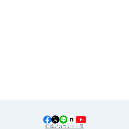
お申し込み
その他
イラスト素材集
食育カレンダー
工場見学に行こう！
江上料理学院 明治料理講習会
公式アカウント一覧