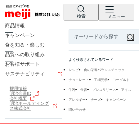
検索
メニュー
商品情報
キャンペーン
食を知る・楽しむ
品質への取り組み
よく検索されているワード
お客様サポート
レシピ
食の栄養バランスチェック
サステナビリティ
チョコレート
工場見学
ヨーグルト
採用情報
牛乳
食育
プレスリリース
アイス
明治会員ID
会社概要
アレルギー
チーズ
キャンペーン
明治ホールディング
ス株式会社
問い合わせ