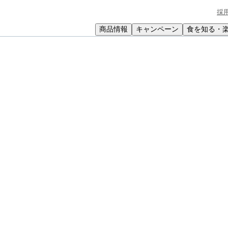
採
商品情報
キャンペーン
食を知る・
小学生
中高生
成人
シニア
教育機関の方
ピ