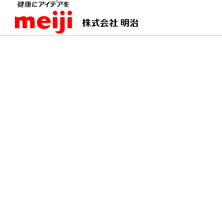
TOPページ
明治の食育
明治の食育 おすすめレシ
検索結果：