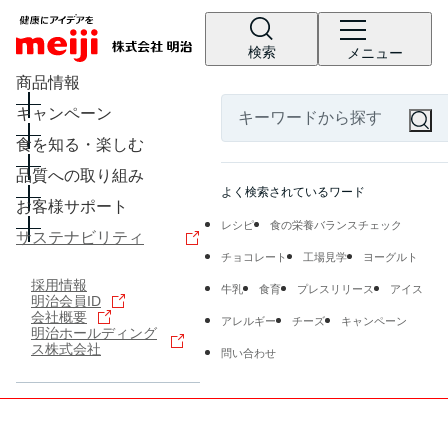
検索
メニュー
商品情報
キャンペーン
食を知る・楽しむ
品質への取り組み
よく検索されているワード
お客様サポート
レシピ
食の栄養バランスチェック
サステナビリティ
チョコレート
工場見学
ヨーグルト
採用情報
牛乳
食育
プレスリリース
アイス
明治会員ID
会社概要
アレルギー
チーズ
キャンペーン
明治ホールディング
ス株式会社
問い合わせ