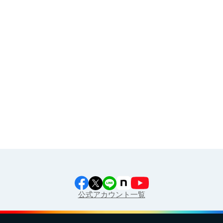
その他
イラスト素材集
食育カレンダー
工場見学に行こう！
江上料理学院 明治料理講習会
公式アカウント一覧