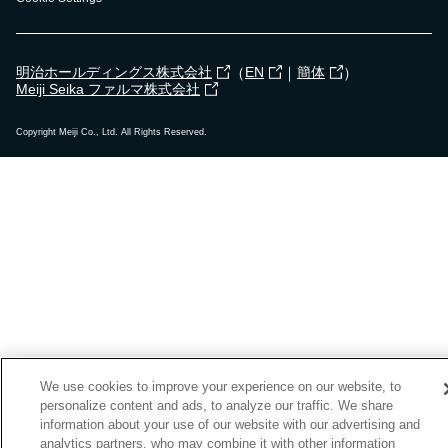
（
｜
）
明治ホールディングス株式会社
EN
簡体
Meiji Seika ファルマ株式会社
Copyright Meiji Co., Ltd. All Rights Reserved.
We use cookies to improve your experience on our website, to
personalize content and ads, to analyze our traffic. We share
information about your use of our website with our advertising and
analytics partners, who may combine it with other information