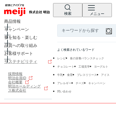
検索
メニュー
商品情報
キャンペーン
食を知る・楽しむ
品質への取り組み
よく検索されているワード
お客様サポート
レシピ
食の栄養バランスチェック
サステナビリティ
チョコレート
工場見学
ヨーグルト
採用情報
牛乳
食育
プレスリリース
アイス
明治会員ID
会社概要
アレルギー
チーズ
キャンペーン
明治ホールディング
ス株式会社
問い合わせ