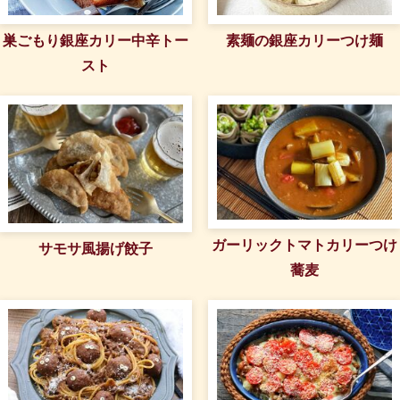
巣ごもり銀座カリー中辛トー
素麺の銀座カリーつけ麺
スト
ガーリックトマトカリーつけ
サモサ風揚げ餃子
蕎麦