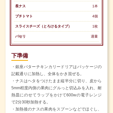
長ナス
1本
プチトマト
4個
スライスチーズ（とろけるタイプ）
1枚
パセリ
適量
下準備
・銀座バターチキンカリードリアはパッケージの
記載通りに加熱し、全体をかき混ぜる。
・ナスはヘタをつけたまま縦半分に切り、皮から
5mm程度内側の果肉にグルっと切込みを入れ、耐
熱皿にのせてラップをかけて600wの電子レンジ
で2分30秒加熱する。
・加熱後のナスの果肉をスプーンなどでほぐし、