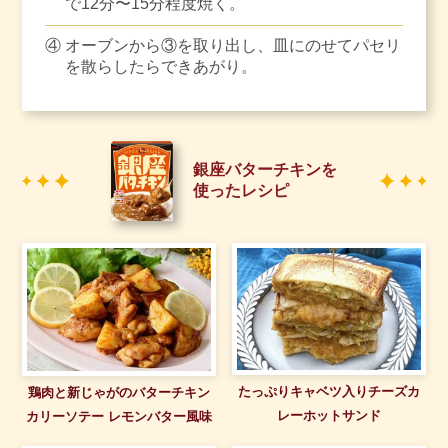
で12分〜15分程度焼く。
④
オーブンから③を取り出し、皿にのせてパセリ
を散らしたらできあがり。
銀座バターチキンを
使ったレシピ
たっぷりキャベツ入りチーズカ
鶏肉と新じゃがのバターチキン
レーホットサンド
カリーソテー レモンバター風味