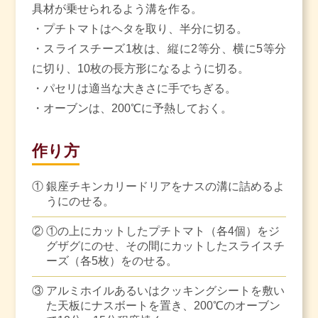
具材が乗せられるよう溝を作る。
・プチトマトはヘタを取り、半分に切る。
・スライスチーズ1枚は、縦に2等分、横に5等分
に切り、10枚の長方形になるように切る。
・パセリは適当な大きさに手でちぎる。
・オーブンは、200℃に予熱しておく。
作り方
①
銀座チキンカリードリアをナスの溝に詰めるよ
うにのせる。
②
①の上にカットしたプチトマト（各4個）をジ
グザグにのせ、その間にカットしたスライスチ
ーズ（各5枚）をのせる。
③
アルミホイルあるいはクッキングシートを敷い
た天板にナスボートを置き、200℃のオーブン