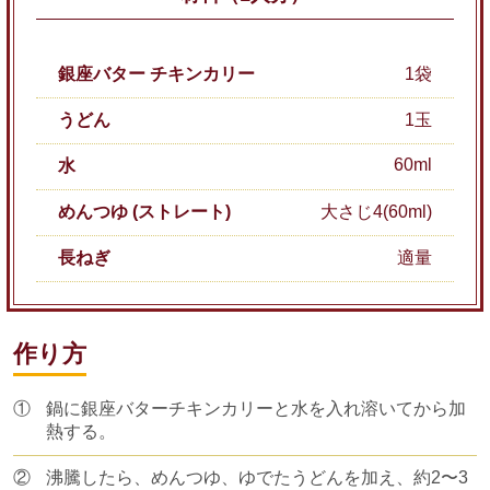
銀座バター チキンカリー
1袋
うどん
1玉
60ml
水
めんつゆ (ストレート)
大さじ4(60ml)
長ねぎ
適量
作り方
①
鍋に銀座バターチキンカリーと水を入れ溶いてから加
熱する。
②
沸騰したら、めんつゆ、ゆでたうどんを加え、約2〜3