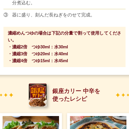
分煮込む。
③
器に盛り、刻んだ長ねぎをのせて完成。
濃縮めんつゆの場合は下記の分量で割って使用してくださ
い。
・濃縮2倍 つゆ30ml：水30ml
・濃縮3倍 つゆ20ml：水40ml
・濃縮4倍 つゆ15ml：水45ml
銀座カリー 中辛を
使ったレシピ