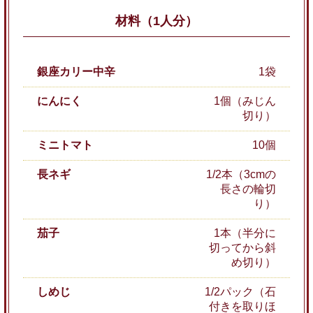
材料（1人分）
銀座カリー中辛
1袋
にんにく
1個（みじん
切り）
ミニトマト
10個
長ネギ
1/2本（3cmの
長さの輪切
り）
茄子
1本（半分に
切ってから斜
め切り）
しめじ
1/2パック（石
付きを取りほ