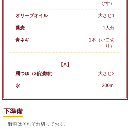
ぐす）
オリーブオイル
大さじ1
蕎麦
1人分
青ネギ
1本（小口切
り）
【A】
麺つゆ（3倍濃縮）
大さじ2
200ml
水
下準備
・野菜はそれぞれ切っておく。