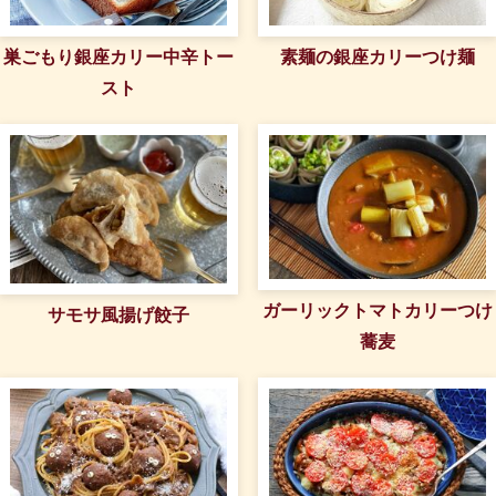
巣ごもり銀座カリー中辛トー
素麺の銀座カリーつけ麺
スト
ガーリックトマトカリーつけ
サモサ風揚げ餃子
蕎麦