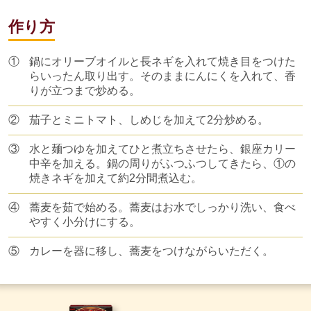
作り方
①
鍋にオリーブオイルと長ネギを入れて焼き目をつけた
らいったん取り出す。そのままにんにくを入れて、香
りが立つまで炒める。
②
茄子とミニトマト、しめじを加えて2分炒める。
③
水と麺つゆを加えてひと煮立ちさせたら、銀座カリー
中辛を加える。鍋の周りがふつふつしてきたら、①の
焼きネギを加えて約2分間煮込む。
④
蕎麦を茹で始める。蕎麦はお水でしっかり洗い、食べ
やすく小分けにする。
⑤
カレーを器に移し、蕎麦をつけながらいただく。