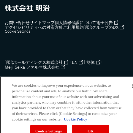
お問い合わせ
サイトマップ
個人情報保護について
電子公告
アクセシビリティへの対応方針
ご利用規約
明治グループのDX
Cookie Settings
（
｜
）
明治ホールディングス株式会社
EN
簡体
Meiji Seika ファルマ株式会社
Copyright Meiji Co., Ltd. All Rights Reserved.
We use cookies to improve your experience on our website, to
personalize content and ads, to analyze our traffic. We share
information about your use of our website with our advertising and
analytics partners, who may combine it with other information that
you have provided to them or that they have collected from your use
of their services. Please click [Cookie Settings] to customize your
cookie settings on our website.
Cookie Policy
Cookie Settings
OK