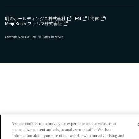
（
｜
）
明治ホールディングス株式会社
EN
簡体
Meiji Seika ファルマ株式会社
Copyright Meiji Co., Ltd. All Rights Reserved.
We use cookies to improve your experience on our website, to
personalize content and ads, to analyze our traffic. We share
information about your use of our website with our advertising and