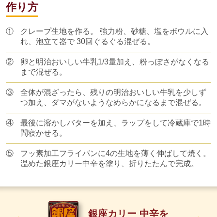
作り方
①
クレープ生地を作る。 強力粉、砂糖、塩をボウルに入
れ、泡立て器で 30回ぐるぐる混ぜる。
②
卵と明治おいしい牛乳1/3量加え、粉っぽさがなくなる
まで混ぜる。
③
全体が混ざったら、残りの明治おいしい牛乳を少しず
つ加え、ダマがないようなめらかになるまで混ぜる。
④
最後に溶かしバターを加え、ラップをして冷蔵庫で1時
間寝かせる。
⑤
フッ素加工フライパンに4の生地を薄く伸ばして焼く。
温めた銀座カリー中辛を塗り、折りたたんで完成。
銀座カリー 中辛を