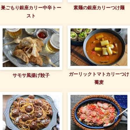
巣ごもり銀座カリー中辛トー
素麺の銀座カリーつけ麺
スト
ガーリックトマトカリーつけ
サモサ風揚げ餃子
蕎麦